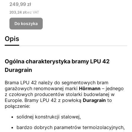
Cena
249,99 zł
Cena
203,24 zł
bez VAT
Do koszyka
Opis
Ogólna charakterystyka bramy LPU 42
Duragrain
Brama LPU 42
należy do segmentowych bram
garażowych renomowanej marki
Hörmann
– jednego
z czołowych producentów stolarki budowlanej w
Europie. Bramy LPU 42 z powłoką
Duragrain
to
połączenie:
solidnej konstrukcji stalowej,
bardzo dobrych parametrów termoizolacyjnych,