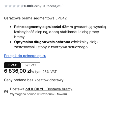
0.00
(Oceny: 0 Recenzje: 0)
Garażowa brama segmentowa LPU42
Pełne segmenty o grubości 42mm
gwarantują wysoką
izolacyjność cieplną, dobrą stabilność i cichą pracę
bramy
Optymalna długotrwała ochrona
ościeżnicy dzięki
zastosowaniu stopy z tworzywa sztucznego
Przejdź do pełnego opisu
z VAT
bez VAT
Cena
6 836,00 zł
w tym 23% VAT
w tym
23%
VAT
Ceny podane bez kosztów dostawy.
Dostawa
od 0,00 zł
- Dostawa bramy
Wymagana pomoc w rozładunku towaru
Wybierz wariant produktu: