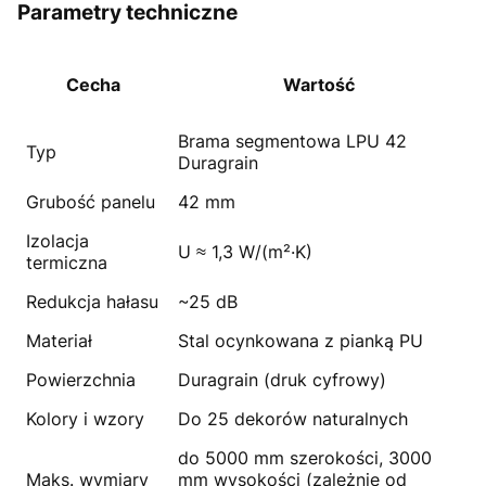
Parametry techniczne
Cecha
Wartość
Brama segmentowa LPU 42
Typ
Duragrain
Grubość panelu
42 mm
Izolacja
U ≈ 1,3 W/(m²·K)
termiczna
Redukcja hałasu
~25 dB
Materiał
Stal ocynkowana z pianką PU
Powierzchnia
Duragrain (druk cyfrowy)
Kolory i wzory
Do 25 dekorów naturalnych
do 5000 mm szerokości, 3000
Maks. wymiary
mm wysokości (zależnie od