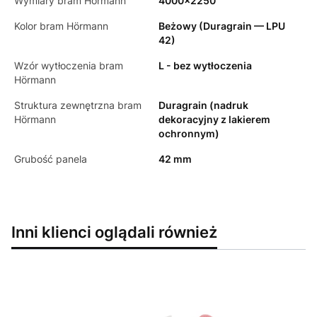
Wymiary bram Hörmann
4000x2250
Kolor bram Hörmann
Beżowy (Duragrain — LPU
42)
Wzór wytłoczenia bram
L - bez wytłoczenia
Hörmann
Struktura zewnętrzna bram
Duragrain (nadruk
Hörmann
dekoracyjny z lakierem
ochronnym)
Grubość panela
42 mm
Inni klienci oglądali również