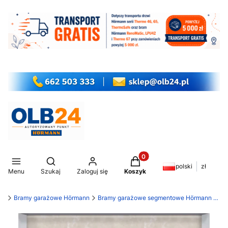
Produkty w koszyku: 0. Z
Otwórz wyszukiwarkę
polski
zł
Menu
Szukaj
Zaloguj się
Koszyk
my
Bramy garażowe Hörmann
Bramy garażowe segmentowe Hörmann LPU 42