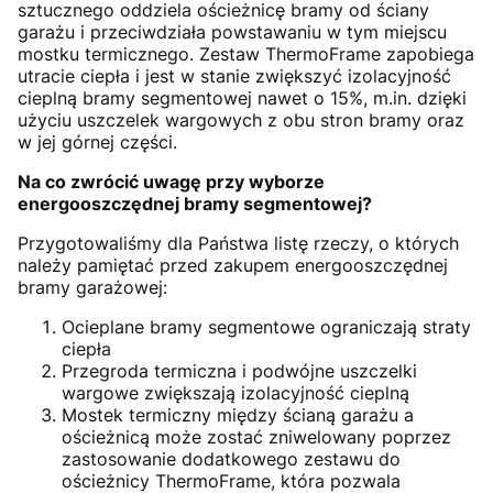
sztucznego oddziela ościeżnicę bramy od ściany
garażu i przeciwdziała powstawaniu w tym miejscu
mostku termicznego. Zestaw ThermoFrame zapobiega
utracie ciepła i jest w stanie zwiększyć izolacyjność
cieplną bramy segmentowej nawet o 15%, m.in. dzięki
użyciu uszczelek wargowych z obu stron bramy oraz
w jej górnej części.
Na co zwrócić uwagę przy wyborze
energooszczędnej bramy segmentowej?
Przygotowaliśmy dla Państwa listę rzeczy, o których
należy pamiętać przed zakupem energooszczędnej
bramy garażowej:
Ocieplane bramy segmentowe ograniczają straty
ciepła
Przegroda termiczna i podwójne uszczelki
wargowe zwiększają izolacyjność cieplną
Mostek termiczny między ścianą garażu a
ościeżnicą może zostać zniwelowany poprzez
zastosowanie dodatkowego zestawu do
ościeżnicy ThermoFrame, która pozwala