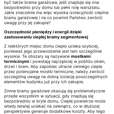
być także brama garażowa, jeśli znajduje się ona
bezpośrednio przy domu lub pełni rolę warsztatu.
Jakie znaczenie ma więc wysoka izolacyjność cieplna
bramy garażowej i na co powinni Państwo zwrócić
uwagę przy jej zakupie?
Oszczędność pieniędzy i energii dzięki
zastosowaniu ciepłej bramy segmentowej
Z niektórych miejsc domu ciepło ucieka szybciej,
ponieważ jego przewodzenie jest tam szczególnie
wysokie. Te obszary są nazywane
mostkami
termicznymi
i powstają najczęściej w pobliżu okien,
drzwi i bram. Aby zapobiec utracie cennego ciepła
przez potencjalne mostki termiczne, należy zwrócić
szczególną uwagę na dobrą izolację poszczególnych
elementów budynku już przy ich zakupie.
Zimne bramy garażowe okazują się problematyczne
przede wszystkim w sytuacji, gdy znajdują się
bezpośrednio w bryle domu. Ciepłe powietrze może
wtedy łatwiej uciekać na zewnątrz, co w dłuższej
perspektywie generuje dodatkowe koszty. Aby tego