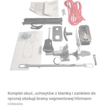
Komplet okuć, uchwytów z klamką i zamkiem do
ręcznej obsługi bramy segmentowej Hörmann
PRODUCENT
HÖRMANN