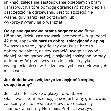
uniknąć, zaleca się zastosowanie ocieplanych bram
garażowych, które pomogą ograniczyć straty ciepła i
oszczędzić na ogrzewaniu. Jest to szczególnie
ważne, gdy garaż jest ogrzewany lub
wykorzystywany jako warsztat.
Ocieplana garażowa brama segmentowa
firmy
Hörmann, dzięki zastosowaniu segmentów o grubości
42 mm, zapewnia
bardzo dobrą izolacyjność cieplną
.
Zwłaszcza wtedy, gdy ściany garażu są bardzo
dobrze ocieplone, należy zwrócić uwagę na wybór
ciepłej bramy garażowej, a najlepiej zasięgnąć porady
u doradcy. W przeciwnym razie istnieje ryzyko
wystąpienia pleśni w źle izolowanych i wentylowanych
miejscach.
Jak dodatkowo zwiększyć izolacyjność cieplną
swojej bramy?
Jeśli chcą Państwo zwiększyć dodatkowo
właściwości termoizolacyjne swojej bramy garażowej,
zalecamy zastosowanie zestawu do ościeżnicy
ThermoFrame firmy Hörmann. Profil z tworzywa