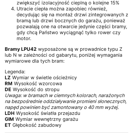
zwiększyć izolacyjność cieplną o kolejne 15%
Utracie ciepła można zapobiec również,
decydując się na montaż drzwi zintegrowanych z
bramą lub drzwi bocznych do garażu, ponieważ
pozwalają one na otwarcie jedynie części bramy,
gdy chcą Państwo wyciągnąć tylko rower czy
motor.
Bramy LPU42
wyposażone są w prowadnice typu Z
lub N w zależności od gabarytu, poniżej wymagania
wymiarowe dla tych bram:
Legenda:
LZ
Wymiar w świetle ościeżnicy
RM
Wysokość wzorcowa
DE
Wysokość do stropu
Uwaga: w bramach w ciemnych kolorach, narażonych
na bezpośrednie oddziaływanie promieni słonecznych,
napęd powinien być zamontowany o 40 mm wyżej.
LDH
Wysokość światła przejazdu
GIM
Wymiar wewnętrzny garażu
ET
Głębokość zabudowy