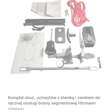
Komplet okuć, uchwytów z klamką i zamkiem do
ręcznej obsługi bramy segmentowej Hörmann
PRODUCENT
HÖRMANN