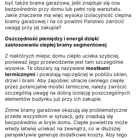
być także brama garażowa, jeśli znajduje się ona
bezpośrednio przy domu lub pełni rolę warsztatu.
Jakie znaczenie ma więc wysoka izolacyjność cieplna
bramy garażowej i na co powinni Państwo zwrócić
uwagę przy jej zakupie?
Oszczędność pieniędzy i energii dzięki
zastosowaniu ciepłej bramy segmentowej
Z niektórych miejsc domu ciepło ucieka szybciej,
ponieważ jego przewodzenie jest tam szczególnie
wysokie. Te obszary są nazywane
mostkami
termicznymi
i powstają najczęściej w pobliżu okien,
drzwi i bram. Aby zapobiec utracie cennego ciepła
przez potencjalne mostki termiczne, należy zwrócić
szczególną uwagę na dobrą izolację poszczególnych
elementów budynku już przy ich zakupie.
Zimne bramy garażowe okazują się problematyczne
przede wszystkim w sytuacji, gdy znajdują się
bezpośrednio w bryle domu. Ciepłe powietrze może
wtedy łatwiej uciekać na zewnątrz, co w dłuższej
perspektywie generuje dodatkowe koszty. Aby tego