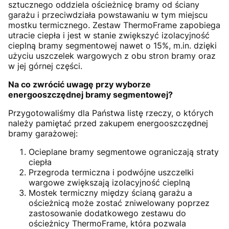
sztucznego oddziela ościeżnicę bramy od ściany
garażu i przeciwdziała powstawaniu w tym miejscu
mostku termicznego. Zestaw ThermoFrame zapobiega
utracie ciepła i jest w stanie zwiększyć izolacyjność
cieplną bramy segmentowej nawet o 15%, m.in. dzięki
użyciu uszczelek wargowych z obu stron bramy oraz
w jej górnej części.
Na co zwrócić uwagę przy wyborze
energooszczędnej bramy segmentowej?
Przygotowaliśmy dla Państwa listę rzeczy, o których
należy pamiętać przed zakupem energooszczędnej
bramy garażowej:
Ocieplane bramy segmentowe ograniczają straty
ciepła
Przegroda termiczna i podwójne uszczelki
wargowe zwiększają izolacyjność cieplną
Mostek termiczny między ścianą garażu a
ościeżnicą może zostać zniwelowany poprzez
zastosowanie dodatkowego zestawu do
ościeżnicy ThermoFrame, która pozwala