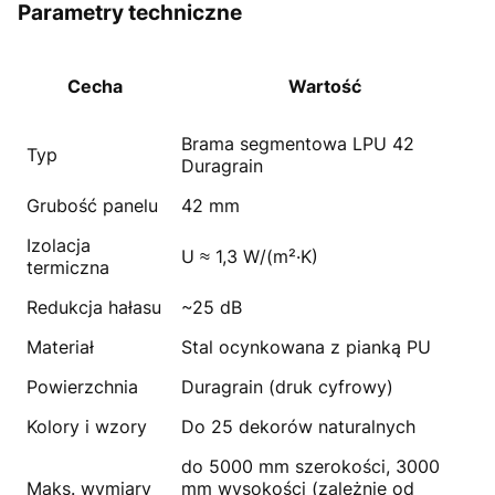
Parametry techniczne
Cecha
Wartość
Brama segmentowa LPU 42
Typ
Duragrain
Grubość panelu
42 mm
Izolacja
U ≈ 1,3 W/(m²·K)
termiczna
Redukcja hałasu
~25 dB
Materiał
Stal ocynkowana z pianką PU
Powierzchnia
Duragrain (druk cyfrowy)
Kolory i wzory
Do 25 dekorów naturalnych
do 5000 mm szerokości, 3000
Maks. wymiary
mm wysokości (zależnie od