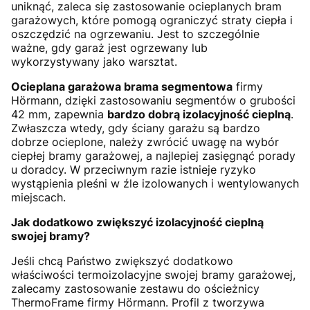
uniknąć, zaleca się zastosowanie ocieplanych bram
garażowych, które pomogą ograniczyć straty ciepła i
oszczędzić na ogrzewaniu. Jest to szczególnie
ważne, gdy garaż jest ogrzewany lub
wykorzystywany jako warsztat.
Ocieplana garażowa brama segmentowa
firmy
Hörmann, dzięki zastosowaniu segmentów o grubości
42 mm, zapewnia
bardzo dobrą izolacyjność cieplną
.
Zwłaszcza wtedy, gdy ściany garażu są bardzo
dobrze ocieplone, należy zwrócić uwagę na wybór
ciepłej bramy garażowej, a najlepiej zasięgnąć porady
u doradcy. W przeciwnym razie istnieje ryzyko
wystąpienia pleśni w źle izolowanych i wentylowanych
miejscach.
Jak dodatkowo zwiększyć izolacyjność cieplną
swojej bramy?
Jeśli chcą Państwo zwiększyć dodatkowo
właściwości termoizolacyjne swojej bramy garażowej,
zalecamy zastosowanie zestawu do ościeżnicy
ThermoFrame firmy Hörmann. Profil z tworzywa