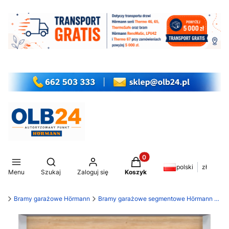
Produkty w koszyku: 0. Z
Otwórz wyszukiwarkę
polski
zł
Menu
Szukaj
Zaloguj się
Koszyk
my
Bramy garażowe Hörmann
Bramy garażowe segmentowe Hörmann LPU 42