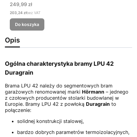
Cena
249,99 zł
Cena
203,24 zł
bez VAT
Do koszyka
Opis
Ogólna charakterystyka bramy LPU 42
Duragrain
Brama LPU 42
należy do segmentowych bram
garażowych renomowanej marki
Hörmann
– jednego
z czołowych producentów stolarki budowlanej w
Europie. Bramy LPU 42 z powłoką
Duragrain
to
połączenie:
solidnej konstrukcji stalowej,
bardzo dobrych parametrów termoizolacyjnych,