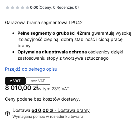
0.00
(Oceny: 0 Recenzje: 0)
Garażowa brama segmentowa LPU42
Pełne segmenty o grubości 42mm
gwarantują wysoką
izolacyjność cieplną, dobrą stabilność i cichą pracę
bramy
Optymalna długotrwała ochrona
ościeżnicy dzięki
zastosowaniu stopy z tworzywa sztucznego
Przejdź do pełnego opisu
z VAT
bez VAT
Cena
8 010,00 zł
w tym 23% VAT
w tym
23%
VAT
Ceny podane bez kosztów dostawy.
Dostawa
od 0,00 zł
- Dostawa bramy
Wymagana pomoc w rozładunku towaru
Wybierz wariant produktu: