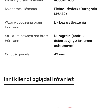
Wymiary bram Hörmann
4000x2500
Kolor bram Hörmann
Fichte – świerk (Duragrain —
LPU 42)
Wzór wytłoczenia bram
L - bez wytłoczenia
Hörmann
Struktura zewnętrzna bram
Duragrain (nadruk
Hörmann
dekoracyjny z lakierem
ochronnym)
Grubość panela
42 mm
Inni klienci oglądali również