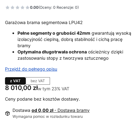
0.00
(Oceny: 0 Recenzje: 0)
Garażowa brama segmentowa LPU42
Pełne segmenty o grubości 42mm
gwarantują wysoką
izolacyjność cieplną, dobrą stabilność i cichą pracę
bramy
Optymalna długotrwała ochrona
ościeżnicy dzięki
zastosowaniu stopy z tworzywa sztucznego
Przejdź do pełnego opisu
z VAT
bez VAT
Cena
8 010,00 zł
w tym 23% VAT
w tym
23%
VAT
Ceny podane bez kosztów dostawy.
Dostawa
od 0,00 zł
- Dostawa bramy
Wymagana pomoc w rozładunku towaru
Wybierz wariant produktu: