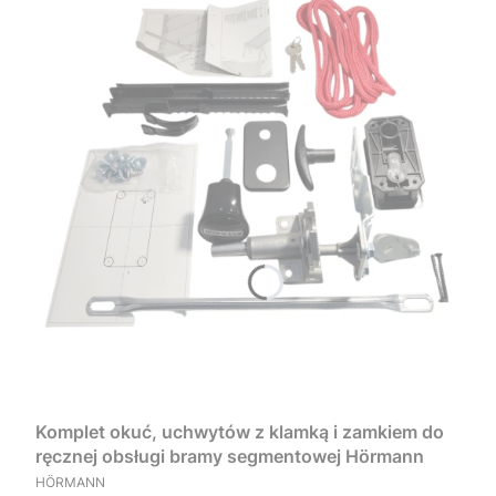
Komplet okuć, uchwytów z klamką i zamkiem do
ręcznej obsługi bramy segmentowej Hörmann
PRODUCENT
HÖRMANN