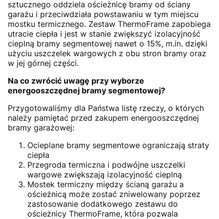
sztucznego oddziela ościeżnicę bramy od ściany
garażu i przeciwdziała powstawaniu w tym miejscu
mostku termicznego. Zestaw ThermoFrame zapobiega
utracie ciepła i jest w stanie zwiększyć izolacyjność
cieplną bramy segmentowej nawet o 15%, m.in. dzięki
użyciu uszczelek wargowych z obu stron bramy oraz
w jej górnej części.
Na co zwrócić uwagę przy wyborze
energooszczędnej bramy segmentowej?
Przygotowaliśmy dla Państwa listę rzeczy, o których
należy pamiętać przed zakupem energooszczędnej
bramy garażowej:
Ocieplane bramy segmentowe ograniczają straty
ciepła
Przegroda termiczna i podwójne uszczelki
wargowe zwiększają izolacyjność cieplną
Mostek termiczny między ścianą garażu a
ościeżnicą może zostać zniwelowany poprzez
zastosowanie dodatkowego zestawu do
ościeżnicy ThermoFrame, która pozwala