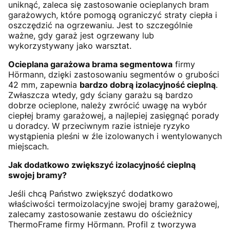
uniknąć, zaleca się zastosowanie ocieplanych bram
garażowych, które pomogą ograniczyć straty ciepła i
oszczędzić na ogrzewaniu. Jest to szczególnie
ważne, gdy garaż jest ogrzewany lub
wykorzystywany jako warsztat.
Ocieplana garażowa brama segmentowa
firmy
Hörmann, dzięki zastosowaniu segmentów o grubości
42 mm, zapewnia
bardzo dobrą izolacyjność cieplną
.
Zwłaszcza wtedy, gdy ściany garażu są bardzo
dobrze ocieplone, należy zwrócić uwagę na wybór
ciepłej bramy garażowej, a najlepiej zasięgnąć porady
u doradcy. W przeciwnym razie istnieje ryzyko
wystąpienia pleśni w źle izolowanych i wentylowanych
miejscach.
Jak dodatkowo zwiększyć izolacyjność cieplną
swojej bramy?
Jeśli chcą Państwo zwiększyć dodatkowo
właściwości termoizolacyjne swojej bramy garażowej,
zalecamy zastosowanie zestawu do ościeżnicy
ThermoFrame firmy Hörmann. Profil z tworzywa