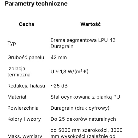
Parametry techniczne
Cecha
Wartość
Brama segmentowa LPU 42
Typ
Duragrain
Grubość panelu
42 mm
Izolacja
U ≈ 1,3 W/(m²·K)
termiczna
Redukcja hałasu
~25 dB
Materiał
Stal ocynkowana z pianką PU
Powierzchnia
Duragrain (druk cyfrowy)
Kolory i wzory
Do 25 dekorów naturalnych
do 5000 mm szerokości, 3000
Maks. wymiary
mm wysokości (zależnie od