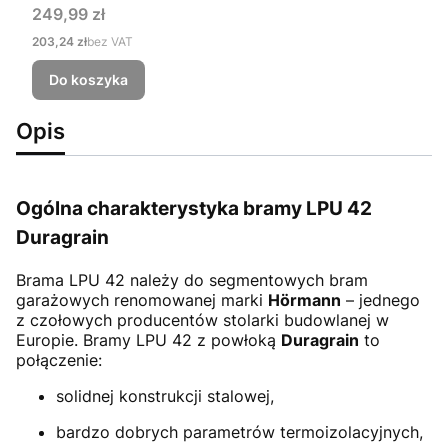
Cena
249,99 zł
Cena
203,24 zł
bez VAT
Do koszyka
Opis
Ogólna charakterystyka bramy LPU 42
Duragrain
Brama LPU 42
należy do segmentowych bram
garażowych renomowanej marki
Hörmann
– jednego
z czołowych producentów stolarki budowlanej w
Europie. Bramy LPU 42 z powłoką
Duragrain
to
połączenie:
solidnej konstrukcji stalowej,
bardzo dobrych parametrów termoizolacyjnych,