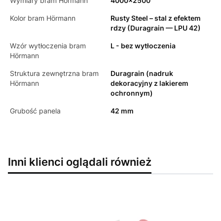
Wymiary bram Hörmann
4000x2500
Kolor bram Hörmann
Rusty Steel – stal z efektem
rdzy (Duragrain — LPU 42)
Wzór wytłoczenia bram
L - bez wytłoczenia
Hörmann
Struktura zewnętrzna bram
Duragrain (nadruk
Hörmann
dekoracyjny z lakierem
ochronnym)
Grubość panela
42 mm
Inni klienci oglądali również