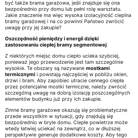
być także brama garażowa, jeśli znajduje się ona
bezpośrednio przy domu lub pełni rolę warsztatu.
Jakie znaczenie ma więc wysoka izolacyjność cieplna
bramy garażowej i na co powinni Państwo zwrócić
uwagę przy jej zakupie?
Oszczędność pieniędzy i energii dzięki
zastosowaniu ciepłej bramy segmentowej
Z niektórych miejsc domu ciepło ucieka szybciej,
ponieważ jego przewodzenie jest tam szczególnie
wysokie. Te obszary są nazywane
mostkami
termicznymi
i powstają najczęściej w pobliżu okien,
drzwi i bram. Aby zapobiec utracie cennego ciepła
przez potencjalne mostki termiczne, należy zwrócić
szczególną uwagę na dobrą izolację poszczególnych
elementów budynku już przy ich zakupie.
Zimne bramy garażowe okazują się problematyczne
przede wszystkim w sytuacji, gdy znajdują się
bezpośrednio w bryle domu. Ciepłe powietrze może
wtedy łatwiej uciekać na zewnątrz, co w dłuższej
perspektywie generuje dodatkowe koszty. Aby tego