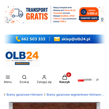
Produkty w koszyku: 0. Z
Otwórz wyszukiwarkę
polski
zł
Menu
Szukaj
Zaloguj się
Koszyk
my
Bramy garażowe Hörmann
Bramy garażowe segmentowe Hörmann LPU 42