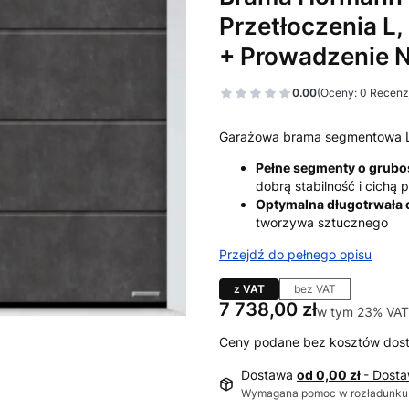
Przetłoczenia L,
+ Prowadzenie 
0.00
(Oceny: 0 Recenzj
Garażowa brama segmentowa 
Pełne segmenty o grub
dobrą stabilność i cichą
Optymalna długotrwała
tworzywa sztucznego
Przejdź do pełnego opisu
z VAT
bez VAT
Cena
7 738,00 zł
w tym 23% VAT
w tym
23%
VAT
Ceny podane bez kosztów dos
Dostawa
od 0,00 zł
- Dost
Wymagana pomoc w rozładunku