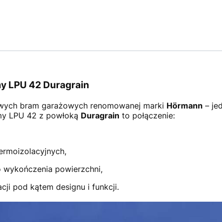
y LPU 42 Duragrain
wych bram garażowych renomowanej marki
Hörmann
– je
amy LPU 42 z powłoką
Duragrain
to połączenie:
ermoizolacyjnych,
 wykończenia powierzchni,
ji pod kątem designu i funkcji.