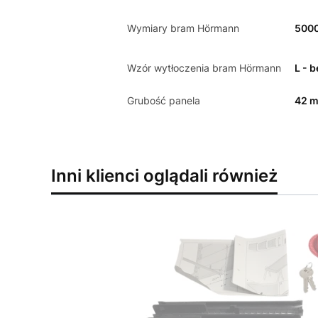
Wymiary bram Hörmann
500
Wzór wytłoczenia bram Hörmann
L - 
Grubość panela
42 
Inni klienci oglądali również