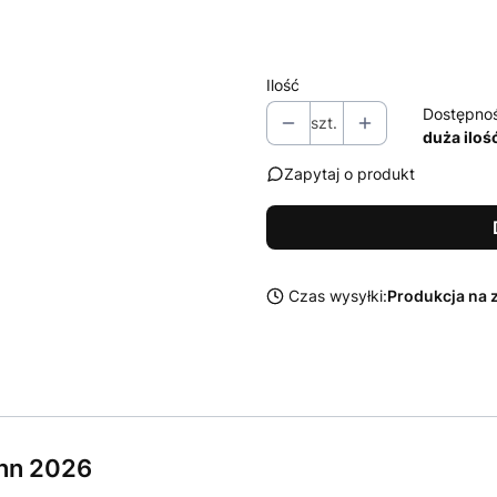
Wybierz
Ilość
Dostępno
szt.
duża iloś
Zapytaj o produkt
Czas wysyłki:
Produkcja na 
nn 2026