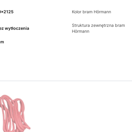
0x2125
Kolor bram Hörmann
Struktura zewnętrzna bram
bez wytłoczenia
Hörmann
mm