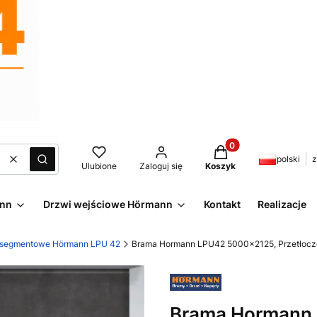
Produkty w koszyku:
polski
z
Wyczyść
Szukaj
Ulubione
Zaloguj się
Koszyk
ann
Drzwi wejściowe Hörmann
Kontakt
Realizacje
 segmentowe Hörmann LPU 42
Brama Hormann LPU42 5000x2125, Przetłoczeni
Brama Hormann