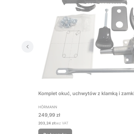
Komplet okuć, uchwytów z klamką i zamk
PRODUCENT
HÖRMANN
Cena
249,99 zł
Cena
203,24 zł
bez VAT