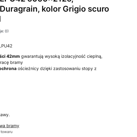
 Duragrain, kolor Grigio scuro
N
e: 0)
LPU42
ości 42mm
gwarantują wysoką izolacyjność cieplną,
 pracę bramy
 ochrona
ościeżnicy dzięki zastosowaniu stopy z
tawy.
awa bramy
 towaru