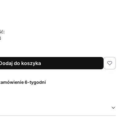
ść:
ć
Dodaj do koszyka
zamówienie 6-tygodni