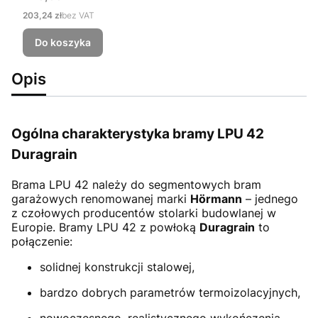
Cena
203,24 zł
bez VAT
Do koszyka
Opis
Ogólna charakterystyka bramy LPU 42
Duragrain
Brama LPU 42
należy do segmentowych bram
garażowych renomowanej marki
Hörmann
– jednego
z czołowych producentów stolarki budowlanej w
Europie. Bramy LPU 42 z powłoką
Duragrain
to
połączenie:
solidnej konstrukcji stalowej,
bardzo dobrych parametrów termoizolacyjnych,
nowoczesnego, realistycznego wykończenia