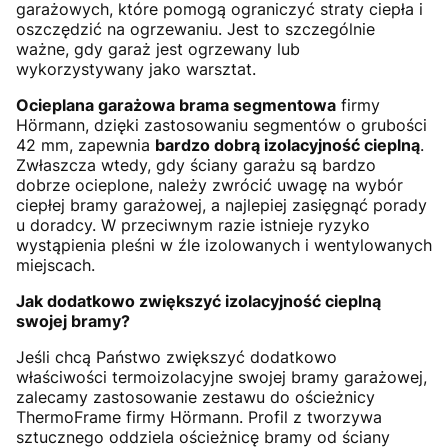
garażowych, które pomogą ograniczyć straty ciepła i
oszczędzić na ogrzewaniu. Jest to szczególnie
ważne, gdy garaż jest ogrzewany lub
wykorzystywany jako warsztat.
Ocieplana garażowa brama segmentowa
firmy
Hörmann, dzięki zastosowaniu segmentów o grubości
42 mm, zapewnia
bardzo dobrą izolacyjność cieplną
.
Zwłaszcza wtedy, gdy ściany garażu są bardzo
dobrze ocieplone, należy zwrócić uwagę na wybór
ciepłej bramy garażowej, a najlepiej zasięgnąć porady
u doradcy. W przeciwnym razie istnieje ryzyko
wystąpienia pleśni w źle izolowanych i wentylowanych
miejscach.
Jak dodatkowo zwiększyć izolacyjność cieplną
swojej bramy?
Jeśli chcą Państwo zwiększyć dodatkowo
właściwości termoizolacyjne swojej bramy garażowej,
zalecamy zastosowanie zestawu do ościeżnicy
ThermoFrame firmy Hörmann. Profil z tworzywa
sztucznego oddziela ościeżnicę bramy od ściany