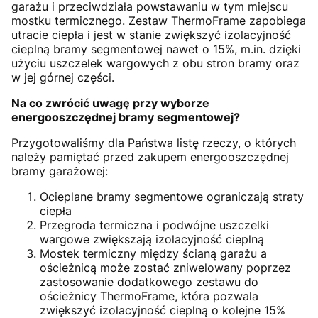
garażu i przeciwdziała powstawaniu w tym miejscu
mostku termicznego. Zestaw ThermoFrame zapobiega
utracie ciepła i jest w stanie zwiększyć izolacyjność
cieplną bramy segmentowej nawet o 15%, m.in. dzięki
użyciu uszczelek wargowych z obu stron bramy oraz
w jej górnej części.
Na co zwrócić uwagę przy wyborze
energooszczędnej bramy segmentowej?
Przygotowaliśmy dla Państwa listę rzeczy, o których
należy pamiętać przed zakupem energooszczędnej
bramy garażowej:
Ocieplane bramy segmentowe ograniczają straty
ciepła
Przegroda termiczna i podwójne uszczelki
wargowe zwiększają izolacyjność cieplną
Mostek termiczny między ścianą garażu a
ościeżnicą może zostać zniwelowany poprzez
zastosowanie dodatkowego zestawu do
ościeżnicy ThermoFrame, która pozwala
zwiększyć izolacyjność cieplną o kolejne 15%