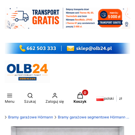
Produkty w koszyku: 0. Z
Otwórz wyszukiwarkę
polski
zł
Menu
Szukaj
Zaloguj się
Koszyk
my
Bramy garażowe Hörmann
Bramy garażowe segmentowe Hörmann LPU 42