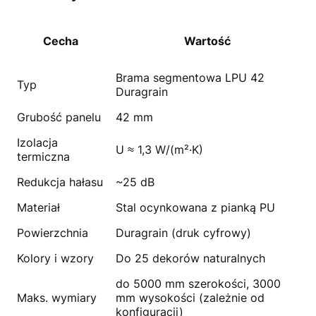
Cecha
Wartość
Brama segmentowa LPU 42
Typ
Duragrain
Grubość panelu
42 mm
Izolacja
U ≈ 1,3 W/(m²·K)
termiczna
Redukcja hałasu
~25 dB
Materiał
Stal ocynkowana z pianką PU
Powierzchnia
Duragrain (druk cyfrowy)
Kolory i wzory
Do 25 dekorów naturalnych
do 5000 mm szerokości, 3000
Maks. wymiary
mm wysokości (zależnie od
konfiguracji)