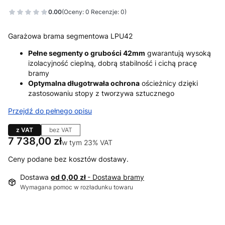
0.00
(Oceny: 0 Recenzje: 0)
Garażowa brama segmentowa LPU42
Pełne segmenty o grubości 42mm
gwarantują wysoką
izolacyjność cieplną, dobrą stabilność i cichą pracę
bramy
Optymalna długotrwała ochrona
ościeżnicy dzięki
zastosowaniu stopy z tworzywa sztucznego
Przejdź do pełnego opisu
z VAT
bez VAT
Cena
7 738,00 zł
w tym 23% VAT
w tym
23%
VAT
Ceny podane bez kosztów dostawy.
Dostawa
od 0,00 zł
- Dostawa bramy
Wymagana pomoc w rozładunku towaru
Wybierz wariant produktu: