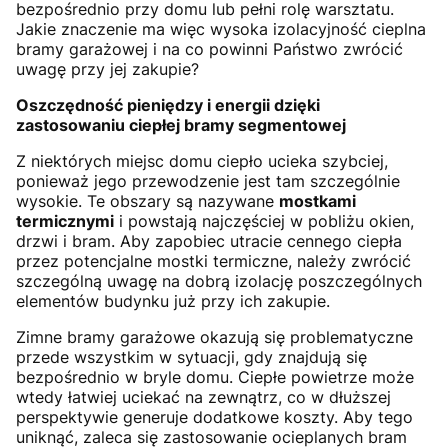
bezpośrednio przy domu lub pełni rolę warsztatu.
Jakie znaczenie ma więc wysoka izolacyjność cieplna
bramy garażowej i na co powinni Państwo zwrócić
uwagę przy jej zakupie?
Oszczędność pieniędzy i energii dzięki
zastosowaniu ciepłej bramy segmentowej
Z niektórych miejsc domu ciepło ucieka szybciej,
ponieważ jego przewodzenie jest tam szczególnie
wysokie. Te obszary są nazywane
mostkami
termicznymi
i powstają najczęściej w pobliżu okien,
drzwi i bram. Aby zapobiec utracie cennego ciepła
przez potencjalne mostki termiczne, należy zwrócić
szczególną uwagę na dobrą izolację poszczególnych
elementów budynku już przy ich zakupie.
Zimne bramy garażowe okazują się problematyczne
przede wszystkim w sytuacji, gdy znajdują się
bezpośrednio w bryle domu. Ciepłe powietrze może
wtedy łatwiej uciekać na zewnątrz, co w dłuższej
perspektywie generuje dodatkowe koszty. Aby tego
uniknąć, zaleca się zastosowanie ocieplanych bram