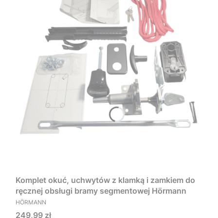
Komplet okuć, uchwytów z klamką i zamkiem do
ręcznej obsługi bramy segmentowej Hörmann
PRODUCENT
HÖRMANN
Cena
249,99 zł