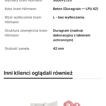
Wymiary bram Hörmann
5000x2125
Kolor bram Hörmann
Beton (Duragrain — LPU 42)
Wzór wytłoczenia bram
L - bez wytłoczenia
Hörmann
Struktura zewnętrzna bram
Duragrain (nadruk
Hörmann
dekoracyjny z lakierem
ochronnym)
Grubość panela
42 mm
Inni klienci oglądali również