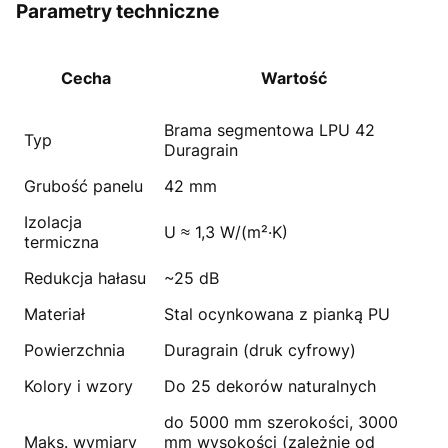
Parametry techniczne
Cecha
Wartość
Brama segmentowa LPU 42
Typ
Duragrain
Grubość panelu
42 mm
Izolacja
U ≈ 1,3 W/(m²·K)
termiczna
Redukcja hałasu
~25 dB
Materiał
Stal ocynkowana z pianką PU
Powierzchnia
Duragrain (druk cyfrowy)
Kolory i wzory
Do 25 dekorów naturalnych
do 5000 mm szerokości, 3000
Maks. wymiary
mm wysokości (zależnie od