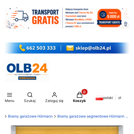
Produkty w koszyku: 0. Z
Otwórz wyszukiwarkę
polski
zł
Menu
Szukaj
Zaloguj się
Koszyk
my
Bramy garażowe Hörmann
Bramy garażowe segmentowe Hörmann LPU 42