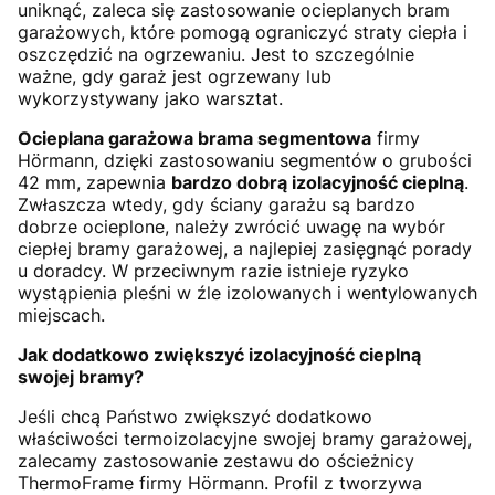
uniknąć, zaleca się zastosowanie ocieplanych bram
garażowych, które pomogą ograniczyć straty ciepła i
oszczędzić na ogrzewaniu. Jest to szczególnie
ważne, gdy garaż jest ogrzewany lub
wykorzystywany jako warsztat.
Ocieplana garażowa brama segmentowa
firmy
Hörmann, dzięki zastosowaniu segmentów o grubości
42 mm, zapewnia
bardzo dobrą izolacyjność cieplną
.
Zwłaszcza wtedy, gdy ściany garażu są bardzo
dobrze ocieplone, należy zwrócić uwagę na wybór
ciepłej bramy garażowej, a najlepiej zasięgnąć porady
u doradcy. W przeciwnym razie istnieje ryzyko
wystąpienia pleśni w źle izolowanych i wentylowanych
miejscach.
Jak dodatkowo zwiększyć izolacyjność cieplną
swojej bramy?
Jeśli chcą Państwo zwiększyć dodatkowo
właściwości termoizolacyjne swojej bramy garażowej,
zalecamy zastosowanie zestawu do ościeżnicy
ThermoFrame firmy Hörmann. Profil z tworzywa