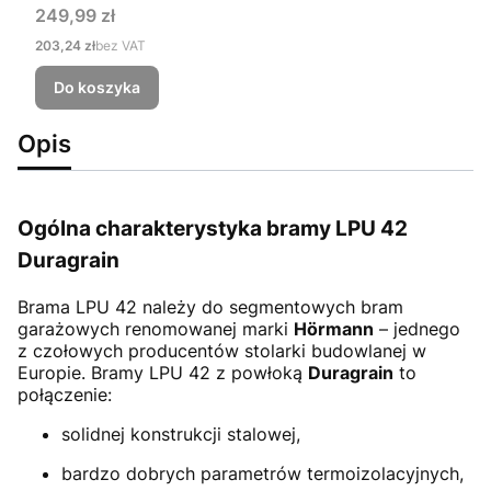
Cena
249,99 zł
Cena
203,24 zł
bez VAT
Do koszyka
Opis
Ogólna charakterystyka bramy LPU 42
Duragrain
Brama LPU 42
należy do segmentowych bram
garażowych renomowanej marki
Hörmann
– jednego
z czołowych producentów stolarki budowlanej w
Europie. Bramy LPU 42 z powłoką
Duragrain
to
połączenie:
solidnej konstrukcji stalowej,
bardzo dobrych parametrów termoizolacyjnych,