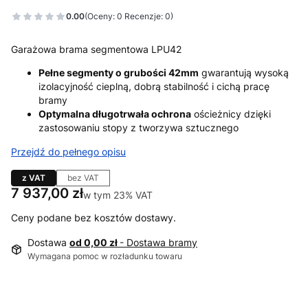
0.00
(Oceny: 0 Recenzje: 0)
Garażowa brama segmentowa LPU42
Pełne segmenty o grubości 42mm
gwarantują wysoką
izolacyjność cieplną, dobrą stabilność i cichą pracę
bramy
Optymalna długotrwała ochrona
ościeżnicy dzięki
zastosowaniu stopy z tworzywa sztucznego
Przejdź do pełnego opisu
z VAT
bez VAT
Cena
7 937,00 zł
w tym 23% VAT
w tym
23%
VAT
Ceny podane bez kosztów dostawy.
Dostawa
od 0,00 zł
- Dostawa bramy
Wymagana pomoc w rozładunku towaru
Wybierz wariant produktu: