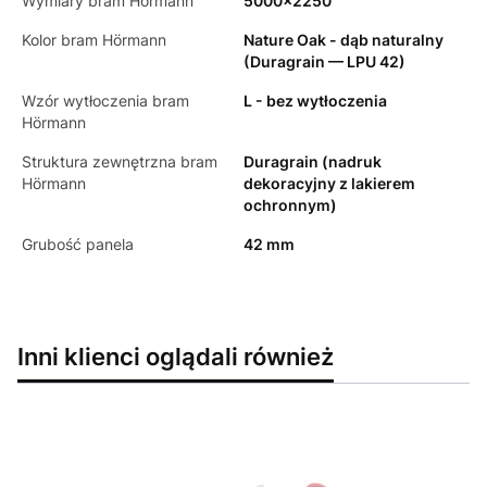
Wymiary bram Hörmann
5000x2250
Kolor bram Hörmann
Nature Oak - dąb naturalny
(Duragrain — LPU 42)
Wzór wytłoczenia bram
L - bez wytłoczenia
Hörmann
Struktura zewnętrzna bram
Duragrain (nadruk
Hörmann
dekoracyjny z lakierem
ochronnym)
Grubość panela
42 mm
Inni klienci oglądali również