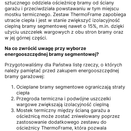
sztucznego oddziela ościeżnicę bramy od ściany
garażu i przeciwdziała powstawaniu w tym miejscu
mostku termicznego. Zestaw ThermoFrame zapobiega
utracie ciepła i jest w stanie zwiększyć izolacyjność
cieplną bramy segmentowej nawet o 15%, m.in. dzięki
użyciu uszczelek wargowych z obu stron bramy oraz
w jej górnej części.
Na co zwrócić uwagę przy wyborze
energooszczędnej bramy segmentowej?
Przygotowaliśmy dla Państwa listę rzeczy, o których
należy pamiętać przed zakupem energooszczędnej
bramy garażowej:
Ocieplane bramy segmentowe ograniczają straty
ciepła
Przegroda termiczna i podwójne uszczelki
wargowe zwiększają izolacyjność cieplną
Mostek termiczny między ścianą garażu a
ościeżnicą może zostać zniwelowany poprzez
zastosowanie dodatkowego zestawu do
ościeżnicy ThermoFrame, która pozwala