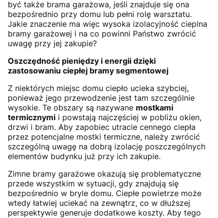
być także brama garażowa, jeśli znajduje się ona
bezpośrednio przy domu lub pełni rolę warsztatu.
Jakie znaczenie ma więc wysoka izolacyjność cieplna
bramy garażowej i na co powinni Państwo zwrócić
uwagę przy jej zakupie?
Oszczędność pieniędzy i energii dzięki
zastosowaniu ciepłej bramy segmentowej
Z niektórych miejsc domu ciepło ucieka szybciej,
ponieważ jego przewodzenie jest tam szczególnie
wysokie. Te obszary są nazywane
mostkami
termicznymi
i powstają najczęściej w pobliżu okien,
drzwi i bram. Aby zapobiec utracie cennego ciepła
przez potencjalne mostki termiczne, należy zwrócić
szczególną uwagę na dobrą izolację poszczególnych
elementów budynku już przy ich zakupie.
Zimne bramy garażowe okazują się problematyczne
przede wszystkim w sytuacji, gdy znajdują się
bezpośrednio w bryle domu. Ciepłe powietrze może
wtedy łatwiej uciekać na zewnątrz, co w dłuższej
perspektywie generuje dodatkowe koszty. Aby tego