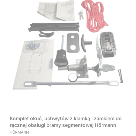
Komplet okuć, uchwytów z klamką i zamkiem do
ręcznej obsługi bramy segmentowej Hörmann
PRODUCENT
HÖRMANN