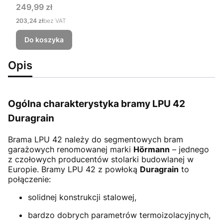
Cena
249,99 zł
Cena
203,24 zł
bez VAT
Do koszyka
Opis
Ogólna charakterystyka bramy LPU 42
Duragrain
Brama LPU 42
należy do segmentowych bram
garażowych renomowanej marki
Hörmann
– jednego
z czołowych producentów stolarki budowlanej w
Europie. Bramy LPU 42 z powłoką
Duragrain
to
połączenie:
solidnej konstrukcji stalowej,
bardzo dobrych parametrów termoizolacyjnych,