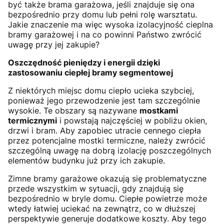
być także brama garażowa, jeśli znajduje się ona
bezpośrednio przy domu lub pełni rolę warsztatu.
Jakie znaczenie ma więc wysoka izolacyjność cieplna
bramy garażowej i na co powinni Państwo zwrócić
uwagę przy jej zakupie?
Oszczędność pieniędzy i energii dzięki
zastosowaniu ciepłej bramy segmentowej
Z niektórych miejsc domu ciepło ucieka szybciej,
ponieważ jego przewodzenie jest tam szczególnie
wysokie. Te obszary są nazywane
mostkami
termicznymi
i powstają najczęściej w pobliżu okien,
drzwi i bram. Aby zapobiec utracie cennego ciepła
przez potencjalne mostki termiczne, należy zwrócić
szczególną uwagę na dobrą izolację poszczególnych
elementów budynku już przy ich zakupie.
Zimne bramy garażowe okazują się problematyczne
przede wszystkim w sytuacji, gdy znajdują się
bezpośrednio w bryle domu. Ciepłe powietrze może
wtedy łatwiej uciekać na zewnątrz, co w dłuższej
perspektywie generuje dodatkowe koszty. Aby tego