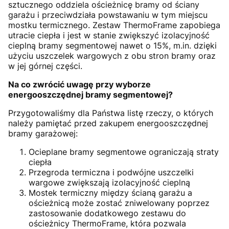
sztucznego oddziela ościeżnicę bramy od ściany
garażu i przeciwdziała powstawaniu w tym miejscu
mostku termicznego. Zestaw ThermoFrame zapobiega
utracie ciepła i jest w stanie zwiększyć izolacyjność
cieplną bramy segmentowej nawet o 15%, m.in. dzięki
użyciu uszczelek wargowych z obu stron bramy oraz
w jej górnej części.
Na co zwrócić uwagę przy wyborze
energooszczędnej bramy segmentowej?
Przygotowaliśmy dla Państwa listę rzeczy, o których
należy pamiętać przed zakupem energooszczędnej
bramy garażowej:
Ocieplane bramy segmentowe ograniczają straty
ciepła
Przegroda termiczna i podwójne uszczelki
wargowe zwiększają izolacyjność cieplną
Mostek termiczny między ścianą garażu a
ościeżnicą może zostać zniwelowany poprzez
zastosowanie dodatkowego zestawu do
ościeżnicy ThermoFrame, która pozwala