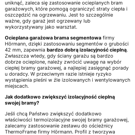
uniknąć, zaleca się zastosowanie ocieplanych bram
garażowych, które pomogą ograniczyć straty ciepła i
oszczędzić na ogrzewaniu. Jest to szczególnie
ważne, gdy garaż jest ogrzewany lub
wykorzystywany jako warsztat.
Ocieplana garażowa brama segmentowa
firmy
Hörmann, dzięki zastosowaniu segmentów o grubości
42 mm, zapewnia
bardzo dobrą izolacyjność cieplną
.
Zwłaszcza wtedy, gdy ściany garażu są bardzo
dobrze ocieplone, należy zwrócić uwagę na wybór
ciepłej bramy garażowej, a najlepiej zasięgnąć porady
u doradcy. W przeciwnym razie istnieje ryzyko
wystąpienia pleśni w źle izolowanych i wentylowanych
miejscach.
Jak dodatkowo zwiększyć izolacyjność cieplną
swojej bramy?
Jeśli chcą Państwo zwiększyć dodatkowo
właściwości termoizolacyjne swojej bramy garażowej,
zalecamy zastosowanie zestawu do ościeżnicy
ThermoFrame firmy Hörmann. Profil z tworzywa