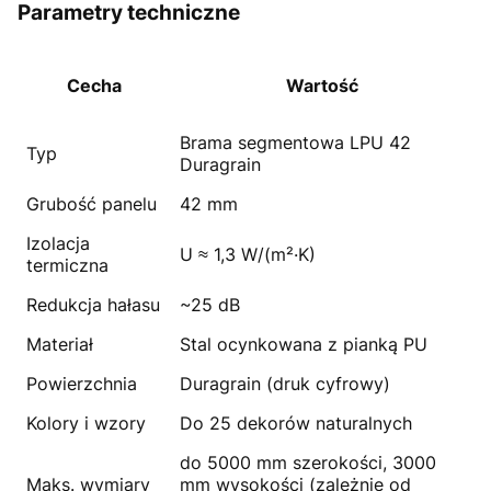
Parametry techniczne
Cecha
Wartość
Brama segmentowa LPU 42
Typ
Duragrain
Grubość panelu
42 mm
Izolacja
U ≈ 1,3 W/(m²·K)
termiczna
Redukcja hałasu
~25 dB
Materiał
Stal ocynkowana z pianką PU
Powierzchnia
Duragrain (druk cyfrowy)
Kolory i wzory
Do 25 dekorów naturalnych
do 5000 mm szerokości, 3000
Maks. wymiary
mm wysokości (zależnie od