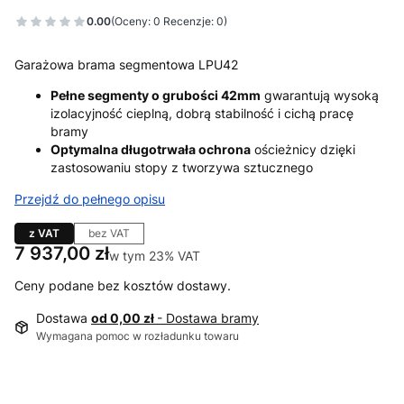
0.00
(Oceny: 0 Recenzje: 0)
Garażowa brama segmentowa LPU42
Pełne segmenty o grubości 42mm
gwarantują wysoką
izolacyjność cieplną, dobrą stabilność i cichą pracę
bramy
Optymalna długotrwała ochrona
ościeżnicy dzięki
zastosowaniu stopy z tworzywa sztucznego
Przejdź do pełnego opisu
z VAT
bez VAT
Cena
7 937,00 zł
w tym 23% VAT
w tym
23%
VAT
Ceny podane bez kosztów dostawy.
Dostawa
od 0,00 zł
- Dostawa bramy
Wymagana pomoc w rozładunku towaru
Wybierz wariant produktu: