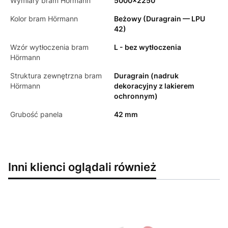
Wymiary bram Hörmann
5000x2250
Kolor bram Hörmann
Beżowy (Duragrain — LPU
42)
Wzór wytłoczenia bram
L - bez wytłoczenia
Hörmann
Struktura zewnętrzna bram
Duragrain (nadruk
Hörmann
dekoracyjny z lakierem
ochronnym)
Grubość panela
42 mm
Inni klienci oglądali również