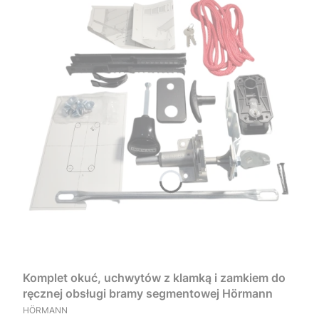
Komplet okuć, uchwytów z klamką i zamkiem do
ręcznej obsługi bramy segmentowej Hörmann
PRODUCENT
HÖRMANN