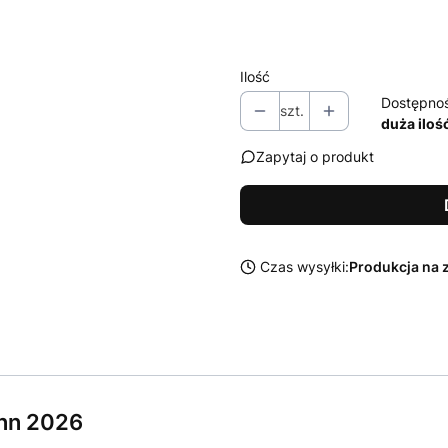
Wybierz
Ilość
Dostępno
szt.
duża iloś
Zapytaj o produkt
Czas wysyłki:
Produkcja na 
nn 2026