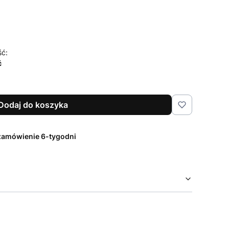
ść:
ć
Dodaj do koszyka
zamówienie 6-tygodni