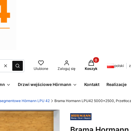
Produkty w koszyku:
polski
z
Wyczyść
Szukaj
Ulubione
Zaloguj się
Koszyk
ann
Drzwi wejściowe Hörmann
Kontakt
Realizacje
 segmentowe Hörmann LPU 42
Brama Hormann LPU42 5000x2500, Przetłoczen
Brama Hormann