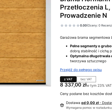
Przetłoczenia L,
Prowadzenie N
0.00
(Oceny: 0 Recenzj
Garażowa brama segmentowa 
Pełne segmenty o grub
dobrą stabilność i cichą
Optymalna długotrwała
tworzywa sztucznego
Przejdź do pełnego opisu
z VAT
bez VAT
Cena
8 337,00 zł
w tym 23% VAT
w tym
23%
VAT
Ceny podane bez kosztów dos
Dostawa
od 0,00 zł
- Dost
Wymagana pomoc w rozładunku