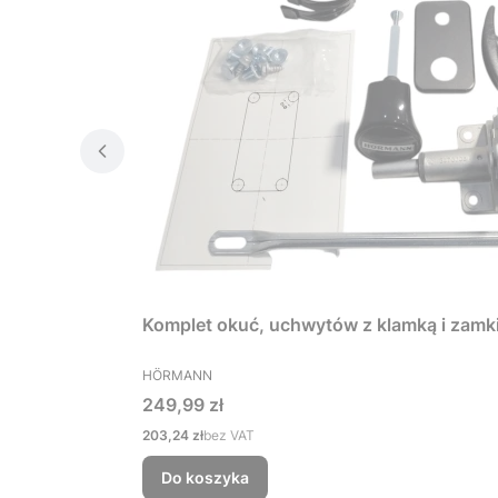
Komplet okuć, uchwytów z klamką i zamk
PRODUCENT
HÖRMANN
Cena
249,99 zł
Cena
203,24 zł
bez VAT
Do koszyka