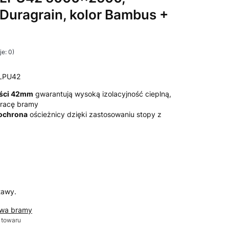
 Duragrain, kolor Bambus +
e: 0)
LPU42
ości 42mm
gwarantują wysoką izolacyjność cieplną,
 pracę bramy
 ochrona
ościeżnicy dzięki zastosowaniu stopy z
tawy.
awa bramy
 towaru