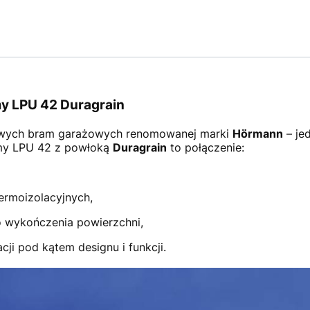
y LPU 42 Duragrain
wych bram garażowych renomowanej marki
Hörmann
– je
amy LPU 42 z powłoką
Duragrain
to połączenie:
ermoizolacyjnych,
 wykończenia powierzchni,
ji pod kątem designu i funkcji.