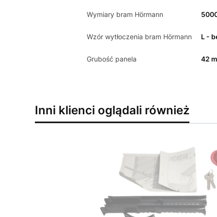
Wymiary bram Hörmann
500
Wzór wytłoczenia bram Hörmann
L - 
Grubość panela
42 
Inni klienci oglądali również