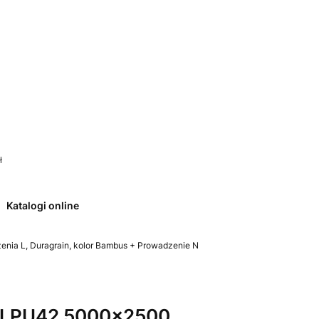
 0. Zobacz szczegóły
ł
Katalogi online
ia L, Duragrain, kolor Bambus + Prowadzenie N
 LPU42 5000x2500,