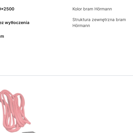
0x2500
Kolor bram Hörmann
Struktura zewnętrzna bram
bez wytłoczenia
Hörmann
mm