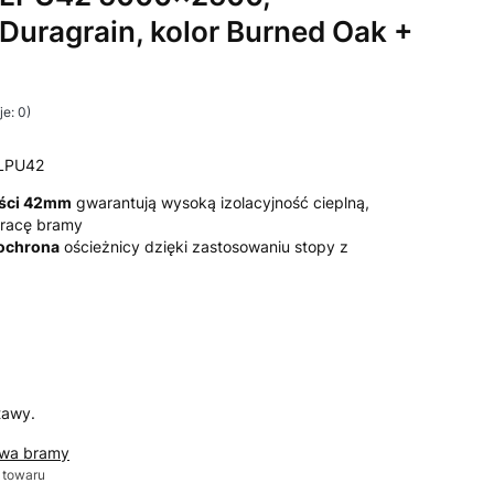
 Duragrain, kolor Burned Oak +
e: 0)
LPU42
ości 42mm
gwarantują wysoką izolacyjność cieplną,
 pracę bramy
 ochrona
ościeżnicy dzięki zastosowaniu stopy z
tawy.
awa bramy
 towaru