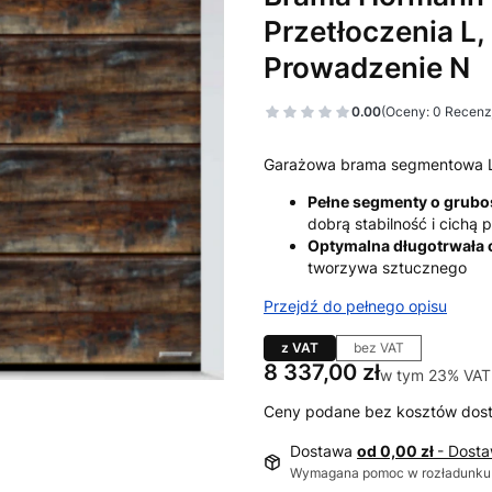
Przetłoczenia L,
Prowadzenie N
0.00
(Oceny: 0 Recenzj
Garażowa brama segmentowa 
Pełne segmenty o grub
dobrą stabilność i cichą
Optymalna długotrwała
tworzywa sztucznego
Przejdź do pełnego opisu
z VAT
bez VAT
Cena
8 337,00 zł
w tym 23% VAT
w tym
23%
VAT
Ceny podane bez kosztów dos
Dostawa
od 0,00 zł
- Dost
Wymagana pomoc w rozładunku