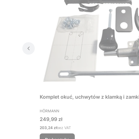
Komplet okuć, uchwytów z klamką i zamk
PRODUCENT
HÖRMANN
Cena
249,99 zł
Cena
203,24 zł
bez VAT