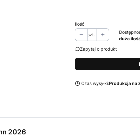
Wybierz
Ilość
Dostępno
szt.
duża iloś
Zapytaj o produkt
Czas wysyłki:
Produkcja na 
nn 2026