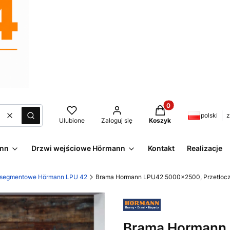
Produkty w koszyku:
polski
z
Wyczyść
Szukaj
Ulubione
Zaloguj się
Koszyk
ann
Drzwi wejściowe Hörmann
Kontakt
Realizacje
 segmentowe Hörmann LPU 42
Brama Hormann LPU42 5000x2500, Przetłoczen
Brama Hormann