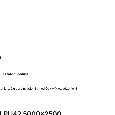
 0. Zobacz szczegóły
ł
Katalogi online
ia L, Duragrain, kolor Burned Oak + Prowadzenie N
 LPU42 5000x2500,