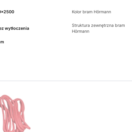
0x2500
Kolor bram Hörmann
Struktura zewnętrzna bram
bez wytłoczenia
Hörmann
mm