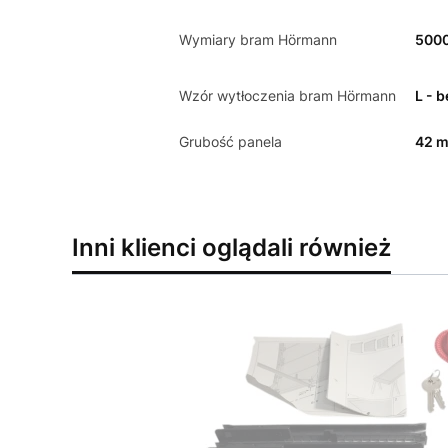
Wymiary bram Hörmann
500
Wzór wytłoczenia bram Hörmann
L - 
Grubość panela
42 
Inni klienci oglądali również