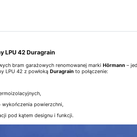
y LPU 42 Duragrain
wych bram garażowych renomowanej marki
Hörmann
– je
amy LPU 42 z powłoką
Duragrain
to połączenie:
ermoizolacyjnych,
 wykończenia powierzchni,
ji pod kątem designu i funkcji.