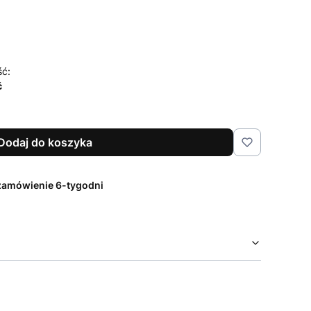
ść:
ć
Dodaj do koszyka
zamówienie 6-tygodni