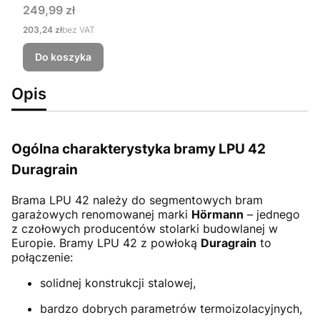
Cena
249,99 zł
Cena
203,24 zł
bez VAT
Do koszyka
Opis
Ogólna charakterystyka bramy LPU 42
Duragrain
Brama LPU 42
należy do segmentowych bram
garażowych renomowanej marki
Hörmann
– jednego
z czołowych producentów stolarki budowlanej w
Europie. Bramy LPU 42 z powłoką
Duragrain
to
połączenie:
solidnej konstrukcji stalowej,
bardzo dobrych parametrów termoizolacyjnych,