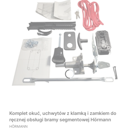
Komplet okuć, uchwytów z klamką i zamkiem do
ręcznej obsługi bramy segmentowej Hörmann
PRODUCENT
HÖRMANN