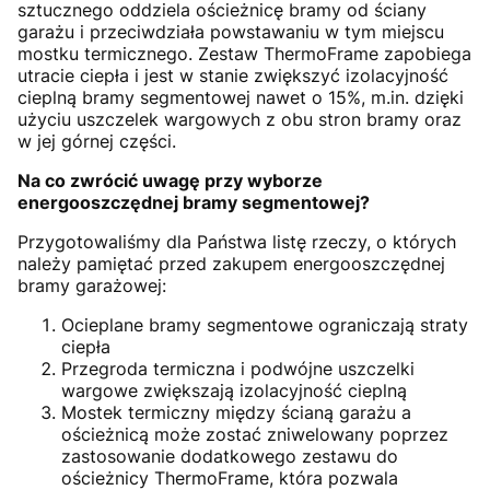
sztucznego oddziela ościeżnicę bramy od ściany
garażu i przeciwdziała powstawaniu w tym miejscu
mostku termicznego. Zestaw ThermoFrame zapobiega
utracie ciepła i jest w stanie zwiększyć izolacyjność
cieplną bramy segmentowej nawet o 15%, m.in. dzięki
użyciu uszczelek wargowych z obu stron bramy oraz
w jej górnej części.
Na co zwrócić uwagę przy wyborze
energooszczędnej bramy segmentowej?
Przygotowaliśmy dla Państwa listę rzeczy, o których
należy pamiętać przed zakupem energooszczędnej
bramy garażowej:
Ocieplane bramy segmentowe ograniczają straty
ciepła
Przegroda termiczna i podwójne uszczelki
wargowe zwiększają izolacyjność cieplną
Mostek termiczny między ścianą garażu a
ościeżnicą może zostać zniwelowany poprzez
zastosowanie dodatkowego zestawu do
ościeżnicy ThermoFrame, która pozwala