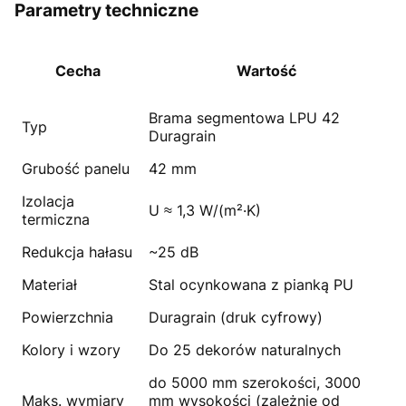
Parametry techniczne
Cecha
Wartość
Brama segmentowa LPU 42
Typ
Duragrain
Grubość panelu
42 mm
Izolacja
U ≈ 1,3 W/(m²·K)
termiczna
Redukcja hałasu
~25 dB
Materiał
Stal ocynkowana z pianką PU
Powierzchnia
Duragrain (druk cyfrowy)
Kolory i wzory
Do 25 dekorów naturalnych
do 5000 mm szerokości, 3000
Maks. wymiary
mm wysokości (zależnie od