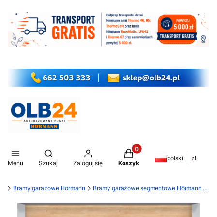
Produkty w koszyku: 0. Z
Otwórz wyszukiwarkę
polski
zł
Menu
Szukaj
Zaloguj się
Koszyk
my
Bramy garażowe Hörmann
Bramy garażowe segmentowe Hörmann LPU 42