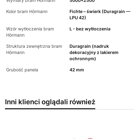
Wymiary bram Hörmann
5000x2500
Kolor bram Hörmann
Fichte – świerk (Duragrain —
LPU 42)
Wzór wytłoczenia bram
L - bez wytłoczenia
Hörmann
Struktura zewnętrzna bram
Duragrain (nadruk
Hörmann
dekoracyjny z lakierem
ochronnym)
Grubość panela
42 mm
Inni klienci oglądali również