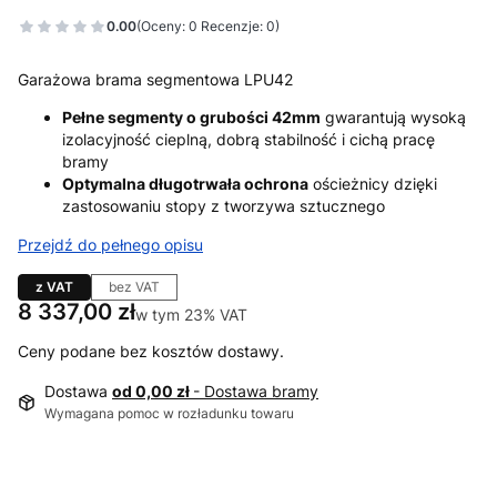
0.00
(Oceny: 0 Recenzje: 0)
Garażowa brama segmentowa LPU42
Pełne segmenty o grubości 42mm
gwarantują wysoką
izolacyjność cieplną, dobrą stabilność i cichą pracę
bramy
Optymalna długotrwała ochrona
ościeżnicy dzięki
zastosowaniu stopy z tworzywa sztucznego
Przejdź do pełnego opisu
z VAT
bez VAT
Cena
8 337,00 zł
w tym 23% VAT
w tym
23%
VAT
Ceny podane bez kosztów dostawy.
Dostawa
od 0,00 zł
- Dostawa bramy
Wymagana pomoc w rozładunku towaru
Wybierz wariant produktu: