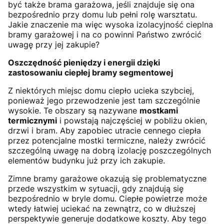
być także brama garażowa, jeśli znajduje się ona
bezpośrednio przy domu lub pełni rolę warsztatu.
Jakie znaczenie ma więc wysoka izolacyjność cieplna
bramy garażowej i na co powinni Państwo zwrócić
uwagę przy jej zakupie?
Oszczędność pieniędzy i energii dzięki
zastosowaniu ciepłej bramy segmentowej
Z niektórych miejsc domu ciepło ucieka szybciej,
ponieważ jego przewodzenie jest tam szczególnie
wysokie. Te obszary są nazywane
mostkami
termicznymi
i powstają najczęściej w pobliżu okien,
drzwi i bram. Aby zapobiec utracie cennego ciepła
przez potencjalne mostki termiczne, należy zwrócić
szczególną uwagę na dobrą izolację poszczególnych
elementów budynku już przy ich zakupie.
Zimne bramy garażowe okazują się problematyczne
przede wszystkim w sytuacji, gdy znajdują się
bezpośrednio w bryle domu. Ciepłe powietrze może
wtedy łatwiej uciekać na zewnątrz, co w dłuższej
perspektywie generuje dodatkowe koszty. Aby tego