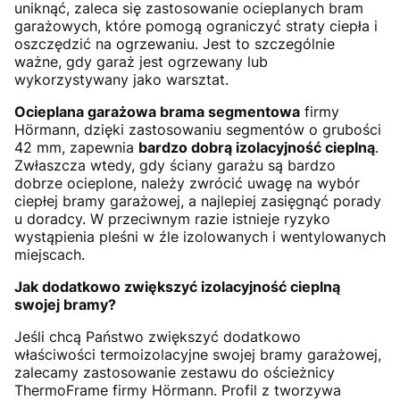
uniknąć, zaleca się zastosowanie ocieplanych bram
garażowych, które pomogą ograniczyć straty ciepła i
oszczędzić na ogrzewaniu. Jest to szczególnie
ważne, gdy garaż jest ogrzewany lub
wykorzystywany jako warsztat.
Ocieplana garażowa brama segmentowa
firmy
Hörmann, dzięki zastosowaniu segmentów o grubości
42 mm, zapewnia
bardzo dobrą izolacyjność cieplną
.
Zwłaszcza wtedy, gdy ściany garażu są bardzo
dobrze ocieplone, należy zwrócić uwagę na wybór
ciepłej bramy garażowej, a najlepiej zasięgnąć porady
u doradcy. W przeciwnym razie istnieje ryzyko
wystąpienia pleśni w źle izolowanych i wentylowanych
miejscach.
Jak dodatkowo zwiększyć izolacyjność cieplną
swojej bramy?
Jeśli chcą Państwo zwiększyć dodatkowo
właściwości termoizolacyjne swojej bramy garażowej,
zalecamy zastosowanie zestawu do ościeżnicy
ThermoFrame firmy Hörmann. Profil z tworzywa