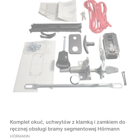
Komplet okuć, uchwytów z klamką i zamkiem do
ręcznej obsługi bramy segmentowej Hörmann
PRODUCENT
HÖRMANN