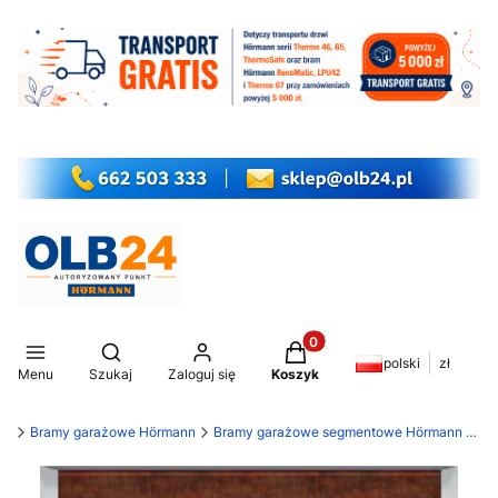
Produkty w koszyku: 0. Z
Otwórz wyszukiwarkę
polski
zł
Menu
Szukaj
Zaloguj się
Koszyk
my
Bramy garażowe Hörmann
Bramy garażowe segmentowe Hörmann LPU 42