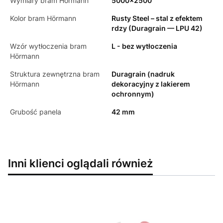
Wymiary bram Hörmann
5000x2500
Kolor bram Hörmann
Rusty Steel – stal z efektem
rdzy (Duragrain — LPU 42)
Wzór wytłoczenia bram
L - bez wytłoczenia
Hörmann
Struktura zewnętrzna bram
Duragrain (nadruk
Hörmann
dekoracyjny z lakierem
ochronnym)
Grubość panela
42 mm
Inni klienci oglądali również