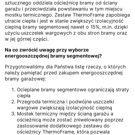
sztucznego oddziela ościeżnicę bramy od ściany
garażu i przeciwdziała powstawaniu w tym miejscu
mostku termicznego. Zestaw ThermoFrame zapobiega
utracie ciepła i jest w stanie zwiększyć izolacyjność
cieplną bramy segmentowej nawet o 15%, m.in. dzięki
użyciu uszczelek wargowych z obu stron bramy oraz
w jej górnej części.
Na co zwrócić uwagę przy wyborze
energooszczędnej bramy segmentowej?
Przygotowaliśmy dla Państwa listę rzeczy, o których
należy pamiętać przed zakupem energooszczędnej
bramy garażowej:
Ocieplane bramy segmentowe ograniczają straty
ciepła
Przegroda termiczna i podwójne uszczelki
wargowe zwiększają izolacyjność cieplną
Mostek termiczny między ścianą garażu a
ościeżnicą może zostać zniwelowany poprzez
zastosowanie dodatkowego zestawu do
ościeżnicy ThermoFrame, która pozwala