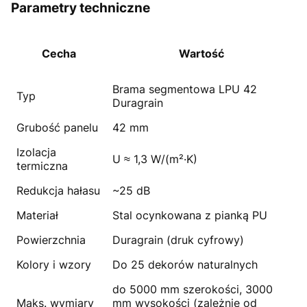
Parametry techniczne
Cecha
Wartość
Brama segmentowa LPU 42
Typ
Duragrain
Grubość panelu
42 mm
Izolacja
U ≈ 1,3 W/(m²·K)
termiczna
Redukcja hałasu
~25 dB
Materiał
Stal ocynkowana z pianką PU
Powierzchnia
Duragrain (druk cyfrowy)
Kolory i wzory
Do 25 dekorów naturalnych
do 5000 mm szerokości, 3000
Maks. wymiary
mm wysokości (zależnie od