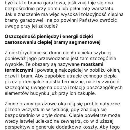
być także brama garażowa, jeśli znajduje się ona
bezpośrednio przy domu lub pełni rolę warsztatu.
Jakie znaczenie ma więc wysoka izolacyjność cieplna
bramy garażowej i na co powinni Państwo zwrócić
uwagę przy jej zakupie?
Oszczędność pieniędzy i energii dzięki
zastosowaniu ciepłej bramy segmentowej
Z niektórych miejsc domu ciepło ucieka szybciej,
ponieważ jego przewodzenie jest tam szczególnie
wysokie. Te obszary są nazywane
mostkami
termicznymi
i powstają najczęściej w pobliżu okien,
drzwi i bram. Aby zapobiec utracie cennego ciepła
przez potencjalne mostki termiczne, należy zwrócić
szczególną uwagę na dobrą izolację poszczególnych
elementów budynku już przy ich zakupie.
Zimne bramy garażowe okazują się problematyczne
przede wszystkim w sytuacji, gdy znajdują się
bezpośrednio w bryle domu. Ciepłe powietrze może
wtedy łatwiej uciekać na zewnątrz, co w dłuższej
perspektywie generuje dodatkowe koszty. Aby tego