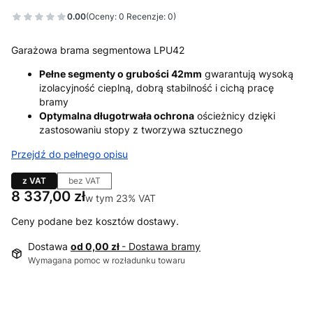
0.00
(Oceny: 0 Recenzje: 0)
Garażowa brama segmentowa LPU42
Pełne segmenty o grubości 42mm
gwarantują wysoką
izolacyjność cieplną, dobrą stabilność i cichą pracę
bramy
Optymalna długotrwała ochrona
ościeżnicy dzięki
zastosowaniu stopy z tworzywa sztucznego
Przejdź do pełnego opisu
z VAT
bez VAT
Cena
8 337,00 zł
w tym 23% VAT
w tym
23%
VAT
Ceny podane bez kosztów dostawy.
Dostawa
od 0,00 zł
- Dostawa bramy
Wymagana pomoc w rozładunku towaru
Wybierz wariant produktu: