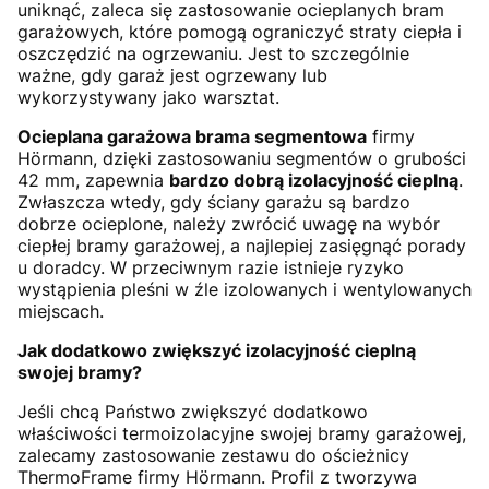
uniknąć, zaleca się zastosowanie ocieplanych bram
garażowych, które pomogą ograniczyć straty ciepła i
oszczędzić na ogrzewaniu. Jest to szczególnie
ważne, gdy garaż jest ogrzewany lub
wykorzystywany jako warsztat.
Ocieplana garażowa brama segmentowa
firmy
Hörmann, dzięki zastosowaniu segmentów o grubości
42 mm, zapewnia
bardzo dobrą izolacyjność cieplną
.
Zwłaszcza wtedy, gdy ściany garażu są bardzo
dobrze ocieplone, należy zwrócić uwagę na wybór
ciepłej bramy garażowej, a najlepiej zasięgnąć porady
u doradcy. W przeciwnym razie istnieje ryzyko
wystąpienia pleśni w źle izolowanych i wentylowanych
miejscach.
Jak dodatkowo zwiększyć izolacyjność cieplną
swojej bramy?
Jeśli chcą Państwo zwiększyć dodatkowo
właściwości termoizolacyjne swojej bramy garażowej,
zalecamy zastosowanie zestawu do ościeżnicy
ThermoFrame firmy Hörmann. Profil z tworzywa