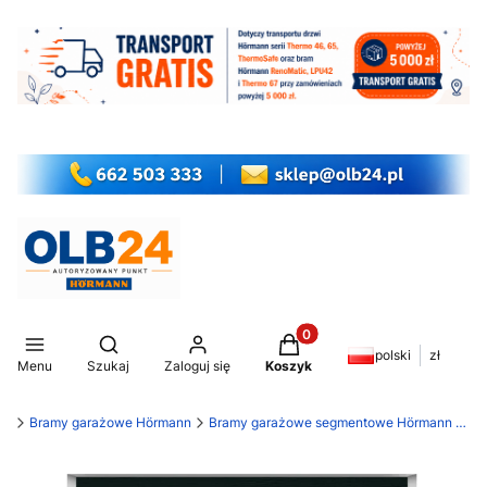
Produkty w koszyku: 0. Z
Otwórz wyszukiwarkę
polski
zł
Menu
Szukaj
Zaloguj się
Koszyk
my
Bramy garażowe Hörmann
Bramy garażowe segmentowe Hörmann RenoMatic