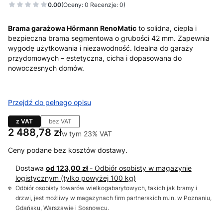
0.00
(Oceny: 0 Recenzje: 0)
Brama garażowa Hörmann RenoMatic
to solidna, ciepła i
bezpieczna brama segmentowa o grubości 42 mm. Zapewnia
wygodę użytkowania i niezawodność. Idealna do garaży
przydomowych – estetyczna, cicha i dopasowana do
nowoczesnych domów.
Przejdź do pełnego opisu
z VAT
bez VAT
Cena
2 488,78 zł
w tym 23% VAT
w tym
23%
VAT
Ceny podane bez kosztów dostawy.
Dostawa
od 123,00 zł
- Odbiór osobisty w magazynie
logistycznym (tylko powyżej 100 kg)
Odbiór osobisty towarów wielkogabarytowych, takich jak bramy i
drzwi, jest możliwy w magazynach firm partnerskich m.in. w Poznaniu,
Gdańsku, Warszawie i Sosnowcu.