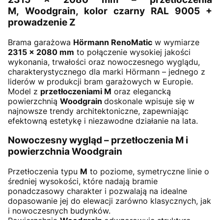
M, Woodgrain, kolor czarny RAL 9005 +
prowadzenie Z
Brama garażowa
Hörmann RenoMatic
w wymiarze
2315
× 2080 mm
to połączenie wysokiej jakości
wykonania, trwałości oraz nowoczesnego wyglądu,
charakterystycznego dla marki Hörmann – jednego z
liderów w produkcji bram garażowych w Europie.
Model z
przetłoczeniami M
oraz elegancką
powierzchnią
Woodgrain
doskonale wpisuje się w
najnowsze trendy architektoniczne, zapewniając
efektowną estetykę i niezawodne działanie na lata.
Nowoczesny wygląd – przetłoczenia M i
powierzchnia Woodgrain
Przetłoczenia typu
M
to poziome, symetryczne linie o
średniej wysokości, które nadają bramie
ponadczasowy charakter i pozwalają na idealne
dopasowanie jej do elewacji zarówno klasycznych, jak
i nowoczesnych budynków.