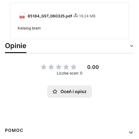
85184_GST_060325.pdf
19.24 MB
Katalog bram
Opinie
0.00
Liczba ocen: 0
Oceń i opisz
Linki w stopce
POMOC