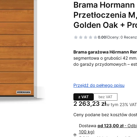
Brama Hormann 
Przetłoczenia M,
Golden Oak + P
0.00
(Oceny: 0 Recenzj
Brama garażowa Hörmann Re
segmentowa o grubości 42 mm.
do garaży przydomowych – est
Przejdź do pełnego opisu
z VAT
bez VAT
Cena
2 263,23 zł
w tym 23% VAT
w tym
23%
VAT
Ceny podane bez kosztów dos
Dostawa
od 123,00 zł
- Odb
100 kg)