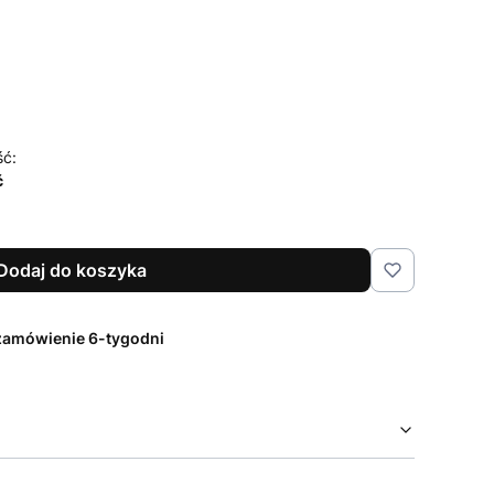
czenia i pielęgnacji
Opcjonalne
ść:
ć
Dodaj do koszyka
zamówienie 6-tygodni