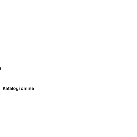
 0. Zobacz szczegóły
ł
Katalogi online