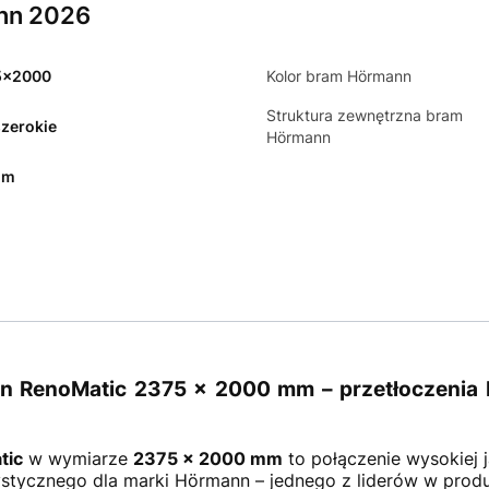
nn 2026
5x2000
Kolor bram Hörmann
Struktura zewnętrzna bram
szerokie
Hörmann
mm
RenoMatic 2375 × 2000 mm – przetłoczenia M,
tic
w wymiarze
2375 × 2000 mm
to połączenie wysokiej j
tycznego dla marki Hörmann – jednego z liderów w produ