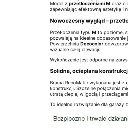
Model z
przetłoczeniami M
oraz el
zapewniając efektowną estetykę i n
Nowoczesny wygląd – przetło
Przetłoczenia typu
M
to poziome, s
pozwalają na idealne dopasowanie 
Powierzchnia
Decocolor
odwzorowuj
wizualne całej elewacji.
Wykończenie jest odporne na zaryso
Solidna, ocieplana konstrukc
Brama RenoMatic wykonana jest z o
konstrukcji. Szczelne połączenia 
utratą ciepła, wilgocią i przeciągami
To idealne rozwiązanie dla garaży