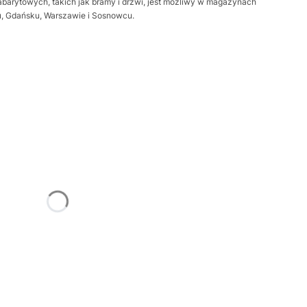
barytowych, takich jak bramy i drzwi, jest możliwy w magazynach
iu, Gdańsku, Warszawie i Sosnowcu.
żnić się ceną
Frame
Opcjonalne
trz
Opcjonalne