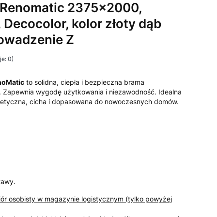
Renomatic 2375x2000,
 Decocolor, kolor złoty dąb
rowadzenie Z
e: 0)
noMatic
to solidna, ciepła i bezpieczna brama
 Zapewnia wygodę użytkowania i niezawodność. Idealna
etyczna, cicha i dopasowana do nowoczesnych domów.
tawy.
iór osobisty w magazynie logistycznym (tylko powyżej