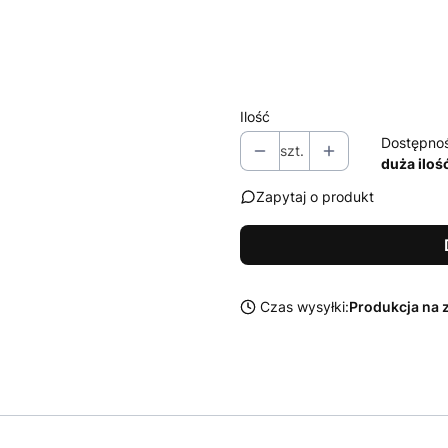
Zestaw środków Sonax do czysz
Wybierz
Ilość
Dostępno
szt.
duża iloś
Zapytaj o produkt
Czas wysyłki:
Produkcja na 