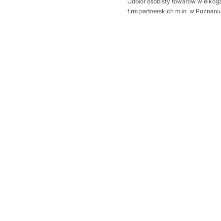
Odbiór osobisty towarów wielkoga
firm partnerskich m.in. w Poznan
Wybierz wariant produktu:
Poszczególne warianty mogą ró
*
Sposób otwierania bramy
Wybierz
Dodatkowa uszczelka Thermo
Wybierz
Próg uszczelniający
Opcjonalne
Wybierz
wysprzęglenie napędu z zewną
Wybierz