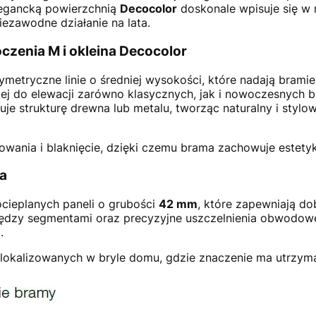
egancką powierzchnią
Decocolor
doskonale wpisuje się w 
iezawodne działanie na lata.
czenia M i okleina Decocolor
ymetryczne linie o średniej wysokości, które nadają brami
jej do elewacji zarówno klasycznych, jak i nowoczesnych 
e strukturę drewna lub metalu, tworząc naturalny i stylow
wania i blaknięcie, dzięki czemu brama zachowuje estetykę
ja
cieplanych paneli o grubości
42 mm
, które zapewniają dob
między segmentami oraz precyzyjne uszczelnienia obwodow
.
 zlokalizowanych w bryle domu, gdzie znaczenie ma utrzym