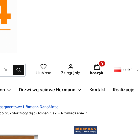
Produkty w koszyku:
polski
z
Wyczyść
Szukaj
Ulubione
Zaloguj się
Koszyk
ann
Drzwi wejściowe Hörmann
Kontakt
Realizacje
 segmentowe Hörmann RenoMatic
lor, kolor złoty dąb Golden Oak + Prowadzenie Z