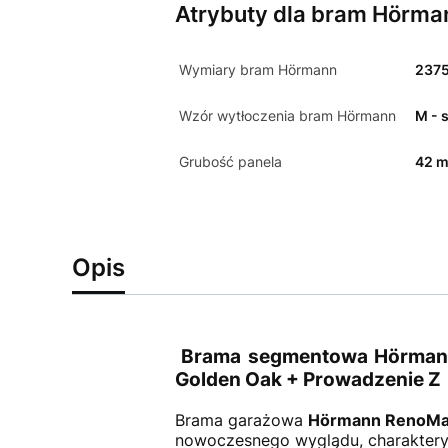
Atrybuty dla bram Hörma
Wymiary bram Hörmann
237
Wzór wytłoczenia bram Hörmann
M - 
Grubość panela
42 
Opis
Brama segmentowa Hörmann 
Golden Oak + Prowadzenie Z
Brama garażowa
Hörmann RenoMa
nowoczesnego wyglądu, charakterys