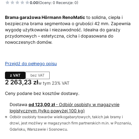
0.00
(Oceny: 0 Recenzje: 0)
Brama garażowa Hörmann RenoMatic
to solidna, ciepła i
bezpieczna brama segmentowa o grubości 42 mm. Zapewnia
wygodę użytkowania i niezawodność. Idealna do garaży
przydomowych – estetyczna, cicha i dopasowana do
nowoczesnych domów.
Przejdź do pełnego opisu
z VAT
bez VAT
Cena
2 263,23 zł
w tym 23% VAT
w tym
23%
VAT
Ceny podane bez kosztów dostawy.
Dostawa
od 123,00 zł
- Odbiór osobisty w magazynie
logistycznym (tylko powyżej 100 kg)
Odbiór osobisty towarów wielkogabarytowych, takich jak bramy i
drzwi, jest możliwy w magazynach firm partnerskich m.in. w Poznaniu,
Gdańsku, Warszawie i Sosnowcu.