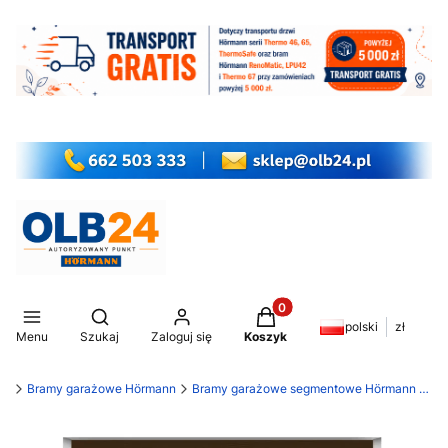
Produkty w koszyku: 0. Z
Otwórz wyszukiwarkę
polski
zł
Menu
Szukaj
Zaloguj się
Koszyk
my
Bramy garażowe Hörmann
Bramy garażowe segmentowe Hörmann RenoMatic