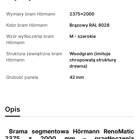
Wymiary bram Hörmann
2375x2000
Kolor bram Hörmann
Brązowy RAL 8028
Wzór wytłoczenia bram
M - szerokie
Hörmann
Struktura zewnętrzna bram
Woodgrain (imituje
Hörmann
chropowatą strukturę
drewna)
Grubość panela
42 mm
Opis
Brama segmentowa Hörmann RenoMatic
2375 × 2000 mm – przetłoczenia