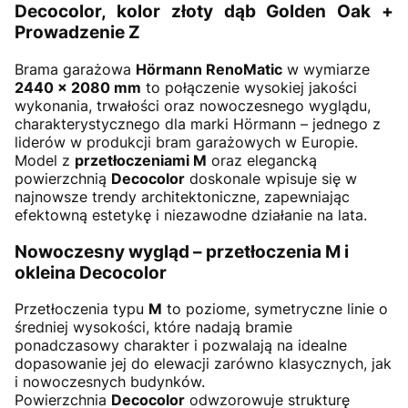
Decocolor, kolor złoty dąb Golden Oak +
Prowadzenie Z
Brama garażowa
Hörmann RenoMatic
w wymiarze
2440 × 2080 mm
to połączenie wysokiej jakości
wykonania, trwałości oraz nowoczesnego wyglądu,
charakterystycznego dla marki Hörmann – jednego z
liderów w produkcji bram garażowych w Europie.
Model z
przetłoczeniami M
oraz elegancką
powierzchnią
Decocolor
doskonale wpisuje się w
najnowsze trendy architektoniczne, zapewniając
efektowną estetykę i niezawodne działanie na lata.
Nowoczesny wygląd – przetłoczenia M i
okleina Decocolor
Przetłoczenia typu
M
to poziome, symetryczne linie o
średniej wysokości, które nadają bramie
ponadczasowy charakter i pozwalają na idealne
dopasowanie jej do elewacji zarówno klasycznych, jak
i nowoczesnych budynków.
Powierzchnia
Decocolor
odwzorowuje strukturę