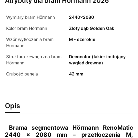
Atrybuty dla bram Hörmann 2026
Wymiary bram Hörmann
2440x2080
Kolor bram Hörmann
Złoty dąb Golden Oak
Wzór wytłoczenia bram
M - szerokie
Hörmann
Struktura zewnętrzna bram
Decocolor (lakier imitujący
Hörmann
wygląd drewna)
Grubość panela
42 mm
Opis
Brama segmentowa Hörmann RenoMatic
2440 × 2080 mm – przetłoczenia M,