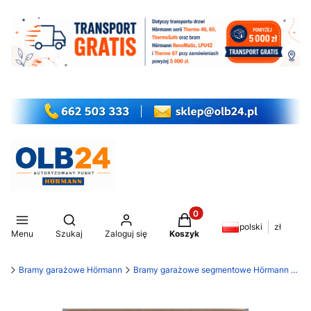
Produkty w koszyku: 0. Z
Otwórz wyszukiwarkę
polski
zł
Menu
Szukaj
Zaloguj się
Koszyk
my
Bramy garażowe Hörmann
Bramy garażowe segmentowe Hörmann RenoMatic