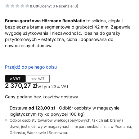
0.00
(Oceny: 0 Recenzje: 0)
Brama garażowa Hörmann RenoMatic
to solidna, ciepła i
bezpieczna brama segmentowa o grubości 42 mm. Zapewnia
wygodę użytkowania i niezawodność. Idealna do garaży
przydomowych – estetyczna, cicha i dopasowana do
nowoczesnych domów.
Przejdź do pełnego opisu
z VAT
bez VAT
Cena
2 370,27 zł
w tym 23% VAT
w tym
23%
VAT
Ceny podane bez kosztów dostawy.
Dostawa
od 123,00 zł
- Odbiór osobisty w magazynie
logistycznym (tylko powyżej 100 kg)
Odbiór osobisty towarów wielkogabarytowych, takich jak bramy i
drzwi, jest możliwy w magazynach firm partnerskich m.in. w Poznaniu,
Gdańsku, Warszawie i Sosnowcu.