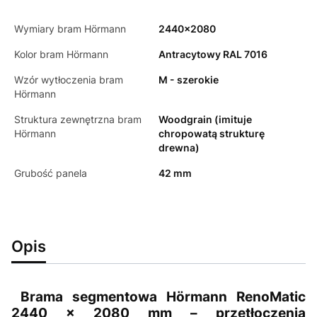
Wymiary bram Hörmann
2440x2080
Kolor bram Hörmann
Antracytowy RAL 7016
Wzór wytłoczenia bram
M - szerokie
Hörmann
Struktura zewnętrzna bram
Woodgrain (imituje
Hörmann
chropowatą strukturę
drewna)
Grubość panela
42 mm
Opis
Brama segmentowa Hörmann RenoMatic
2440 × 2080 mm – przetłoczenia