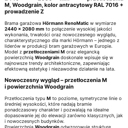
M, Woodgrain, kolor antracytowy RAL 7016 +
prowadzenie Z
Brama garażowa
Hörmann RenoMatic
w wymiarze
2440
× 2080 mm
to połączenie wysokiej jakości
wykonania, trwałości oraz nowoczesnego wyglądu,
charakterystycznego dla marki Hörmann – jednego z
liderów w produkcji bram garażowych w Europie.
Model z
przetłoczeniami M
oraz elegancką
powierzchnią
Woodgrain
doskonale wpisuje się w
najnowsze trendy architektoniczne, zapewniając
efektowną estetykę i niezawodne działanie na lata.
Nowoczesny wygląd – przetłoczenia M
i powierzchnia Woodgrain
Przetłoczenia typu
M
to poziome, symetryczne linie o
średniej wysokości, które nadają bramie
ponadczasowy charakter i pozwalają na idealne
dopasowanie jej do elewacji zarówno klasycznych, jak
i nowoczesnych budynków.
Powierzchnia
Woodgrain
odwzorowuje strukturę