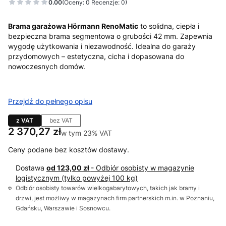
0.00
(Oceny: 0 Recenzje: 0)
Brama garażowa Hörmann RenoMatic
to solidna, ciepła i
bezpieczna brama segmentowa o grubości 42 mm. Zapewnia
wygodę użytkowania i niezawodność. Idealna do garaży
przydomowych – estetyczna, cicha i dopasowana do
nowoczesnych domów.
Przejdź do pełnego opisu
z VAT
bez VAT
Cena
2 370,27 zł
w tym 23% VAT
w tym
23%
VAT
Ceny podane bez kosztów dostawy.
Dostawa
od 123,00 zł
- Odbiór osobisty w magazynie
logistycznym (tylko powyżej 100 kg)
Odbiór osobisty towarów wielkogabarytowych, takich jak bramy i
drzwi, jest możliwy w magazynach firm partnerskich m.in. w Poznaniu,
Gdańsku, Warszawie i Sosnowcu.