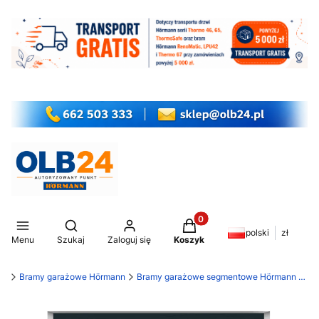
Produkty w koszyku: 0. Z
Otwórz wyszukiwarkę
polski
zł
Menu
Szukaj
Zaloguj się
Koszyk
my
Bramy garażowe Hörmann
Bramy garażowe segmentowe Hörmann RenoMatic