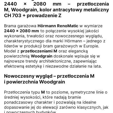
2440 × 2080 mm – przetłoczenia
M, Woodgrain, kolor antracytowy metaliczny
CH 703 + prowadzenie Z
Brama garażowa
Hörmann RenoMatic
w wymiarze
2440
× 2080 mm
to połączenie wysokiej jakości
wykonania, trwałości oraz nowoczesnego wyglądu,
charakterystycznego dla marki Hörmann – jednego z
liderów w produkcji bram garażowych w Europie.
Model z
przetłoczeniami M
oraz elegancką
powierzchnią
Woodgrain
doskonale wpisuje się w
najnowsze trendy architektoniczne, zapewniając
efektowną estetykę i niezawodne działanie na lata.
Nowoczesny wygląd – przetłoczenia M
i powierzchnia Woodgrain
Przetłoczenia typu
M
to poziome, symetryczne linie o
średniej wysokości, które nadają bramie
ponadczasowy charakter i pozwalają na idealne
dopasowanie jej do elewacji zarówno klasycznych, jak
i nowoczesnych budynków.