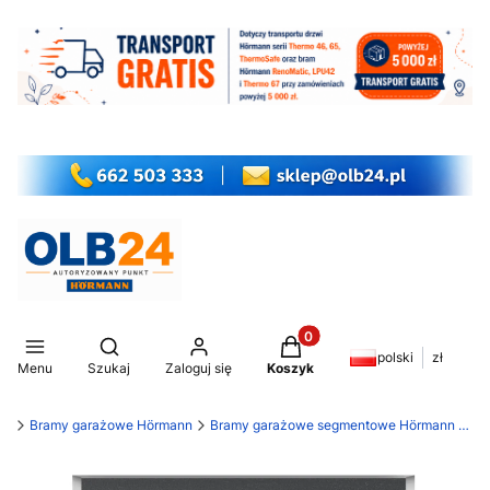
Produkty w koszyku: 0. Z
Otwórz wyszukiwarkę
polski
zł
Menu
Szukaj
Zaloguj się
Koszyk
my
Bramy garażowe Hörmann
Bramy garażowe segmentowe Hörmann RenoMatic