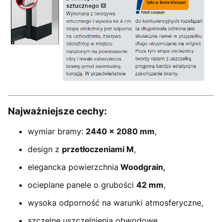
Najważniejsze cechy:
wymiar bramy:
2440
× 2080 mm
,
design z
przetłoczeniami M
,
elegancka powierzchnia
Woodgrain,
ocieplane panele o grubości
42 mm
,
wysoka odporność na warunki atmosferyczne,
szczelne uszczelnienia obwodowe,