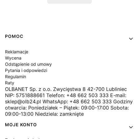
Linki w stopce
POMOC
Reklamacje
Wycena
Odstąpienie od umowy
Pytania i odpowiedzi
Regulamin
Raty
OLBANET Sp. z o.o. Zwycięstwa 8 42-700 Lubliniec
NIP: 5751888661 Telefon: +48 662 503 333 E-mail:
sklep@olb24.pl WhatsApp: +48 662 503 333 Godziny
otwarcia: Poniedziałek – Piątek: 09:00-17:00 Sobota:
09:00-13:00 Niedziela: zamknięte
MOJE KONTO