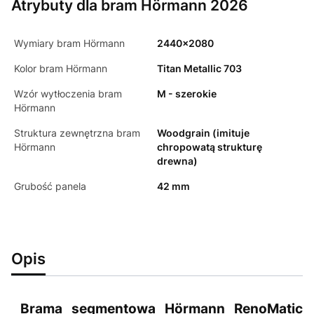
Atrybuty dla bram Hörmann 2026
Wymiary bram Hörmann
2440x2080
Kolor bram Hörmann
Titan Metallic 703
Wzór wytłoczenia bram
M - szerokie
Hörmann
Struktura zewnętrzna bram
Woodgrain (imituje
Hörmann
chropowatą strukturę
drewna)
Grubość panela
42 mm
Opis
Brama segmentowa Hörmann RenoMatic