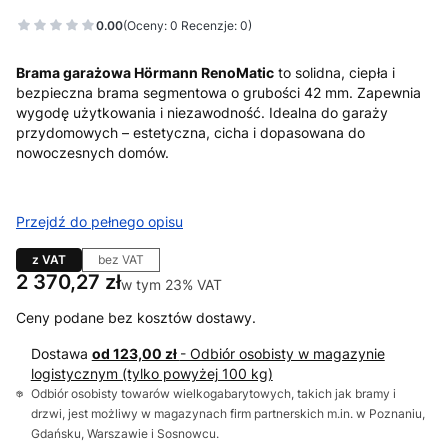
0.00
(Oceny: 0 Recenzje: 0)
Brama garażowa Hörmann RenoMatic
to solidna, ciepła i
bezpieczna brama segmentowa o grubości 42 mm. Zapewnia
wygodę użytkowania i niezawodność. Idealna do garaży
przydomowych – estetyczna, cicha i dopasowana do
nowoczesnych domów.
Przejdź do pełnego opisu
z VAT
bez VAT
Cena
2 370,27 zł
w tym 23% VAT
w tym
23%
VAT
Ceny podane bez kosztów dostawy.
Dostawa
od 123,00 zł
- Odbiór osobisty w magazynie
logistycznym (tylko powyżej 100 kg)
Odbiór osobisty towarów wielkogabarytowych, takich jak bramy i
drzwi, jest możliwy w magazynach firm partnerskich m.in. w Poznaniu,
Gdańsku, Warszawie i Sosnowcu.