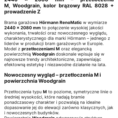
M, Woodgrain, kolor brązowy RAL 8028 +
prowadzenie Z
Brama garażowa
Hörmann RenoMatic
w wymiarze
2440
× 2080 mm
to połączenie wysokiej jakości
wykonania, trwałości oraz nowoczesnego wyglądu,
charakterystycznego dla marki Hörmann – jednego z
liderów w produkcji bram garażowych w Europie.
Model z
przetłoczeniami M
oraz elegancką
powierzchnią
Woodgrain
doskonale wpisuje się w
najnowsze trendy architektoniczne, zapewniając
efektowną estetykę i niezawodne działanie na lata.
Nowoczesny wygląd – przetłoczenia M i
powierzchnia Woodgrain
Przetłoczenia typu
M
to poziome, symetryczne linie o
średniej wysokości, które nadają bramie
ponadczasowy charakter i pozwalają na idealne
dopasowanie jej do elewacji zarówno klasycznych, jak
i nowoczesnych budynków.