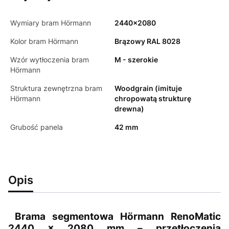
Wymiary bram Hörmann
2440x2080
Kolor bram Hörmann
Brązowy RAL 8028
Wzór wytłoczenia bram
M - szerokie
Hörmann
Struktura zewnętrzna bram
Woodgrain (imituje
Hörmann
chropowatą strukturę
drewna)
Grubość panela
42 mm
Opis
Brama segmentowa Hörmann RenoMatic
2440 × 2080 mm – przetłoczenia