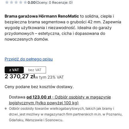
0.00
(Oceny: 0 Recenzje: 0)
Brama garażowa Hörmann RenoMatic
to solidna, ciepła i
bezpieczna brama segmentowa o grubości 42 mm. Zapewnia
wygodę użytkowania i niezawodność. Idealna do garaży
przydomowych – estetyczna, cicha i dopasowana do
nowoczesnych domów.
Przejdź do pełnego opisu
z VAT
bez VAT
Cena
2 370,27 zł
w tym 23% VAT
w tym
23%
VAT
Ceny podane bez kosztów dostawy.
Dostawa
od 123,00 zł
- Odbiór osobisty w magazynie
logistycznym (tylko powyżej 100 kg)
Odbiór osobisty towarów wielkogabarytowych, takich jak bramy i
drzwi, jest możliwy w magazynach firm partnerskich m.in. w Poznaniu,
Gdańsku, Warszawie i Sosnowcu.