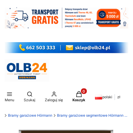
Produkty w koszyku: 0. Z
Otwórz wyszukiwarkę
polski
zł
Menu
Szukaj
Zaloguj się
Koszyk
my
Bramy garażowe Hörmann
Bramy garażowe segmentowe Hörmann RenoMatic