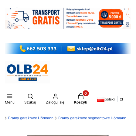
Produkty w koszyku: 0. Z
Otwórz wyszukiwarkę
polski
zł
Menu
Szukaj
Zaloguj się
Koszyk
my
Bramy garażowe Hörmann
Bramy garażowe segmentowe Hörmann RenoMatic