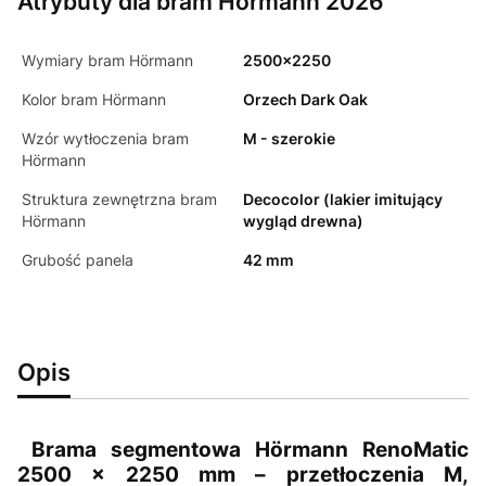
Atrybuty dla bram Hörmann 2026
Wymiary bram Hörmann
2500x2250
Kolor bram Hörmann
Orzech Dark Oak
Wzór wytłoczenia bram
M - szerokie
Hörmann
Struktura zewnętrzna bram
Decocolor (lakier imitujący
Hörmann
wygląd drewna)
Grubość panela
42 mm
Opis
Brama segmentowa Hörmann RenoMatic
2500 × 2250 mm – przetłoczenia M,