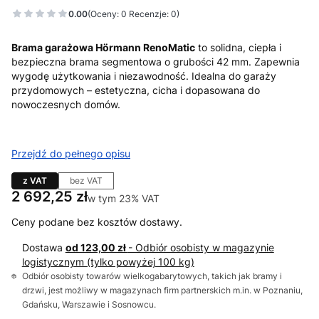
0.00
(Oceny: 0 Recenzje: 0)
Brama garażowa Hörmann RenoMatic
to solidna, ciepła i
bezpieczna brama segmentowa o grubości 42 mm. Zapewnia
wygodę użytkowania i niezawodność. Idealna do garaży
przydomowych – estetyczna, cicha i dopasowana do
nowoczesnych domów.
Przejdź do pełnego opisu
z VAT
bez VAT
Cena
2 692,25 zł
w tym 23% VAT
w tym
23%
VAT
Ceny podane bez kosztów dostawy.
Dostawa
od 123,00 zł
- Odbiór osobisty w magazynie
logistycznym (tylko powyżej 100 kg)
Odbiór osobisty towarów wielkogabarytowych, takich jak bramy i
drzwi, jest możliwy w magazynach firm partnerskich m.in. w Poznaniu,
Gdańsku, Warszawie i Sosnowcu.