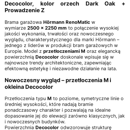
Decocolor, kolor orzech Dark Oak +
Prowadzenie Z
Brama garażowa
Hörmann RenoMatic
w
wymiarze
2500 × 2250 mm
to połączenie wysokiej
jakości wykonania, trwałości oraz nowoczesnego
wyglądu, charakterystycznego dla marki Hörmann –
jednego z liderów w produkcji bram garażowych w
Europie. Model z
przetłoczeniami M
oraz elegancką
powierzchnią
Decocolor
doskonale wpisuje się w
najnowsze trendy architektoniczne, zapewniając
efektowną estetykę i niezawodne działanie na lata.
Nowoczesny wygląd – przetłoczenia M i
okleina Decocolor
Przetłoczenia typu
M
to poziome, symetryczne linie o
średniej wysokości, które nadają bramie
ponadczasowy charakter i pozwalają na idealne
dopasowanie jej do elewacji zarówno klasycznych, jak
i nowoczesnych budynków.
Powierzchnia
Decocolor
odwzorowuje strukturę