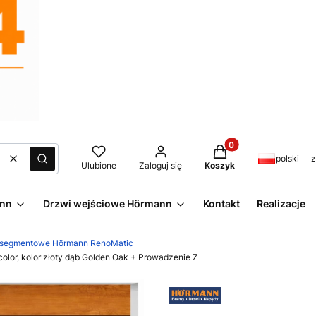
Produkty w koszyku:
polski
z
Wyczyść
Szukaj
Ulubione
Zaloguj się
Koszyk
ann
Drzwi wejściowe Hörmann
Kontakt
Realizacje
 segmentowe Hörmann RenoMatic
lor, kolor złoty dąb Golden Oak + Prowadzenie Z