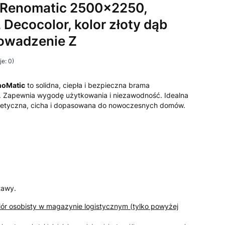
Renomatic 2500x2250,
 Decocolor, kolor złoty dąb
rowadzenie Z
e: 0)
noMatic
to solidna, ciepła i bezpieczna brama
 Zapewnia wygodę użytkowania i niezawodność. Idealna
etyczna, cicha i dopasowana do nowoczesnych domów.
tawy.
iór osobisty w magazynie logistycznym (tylko powyżej