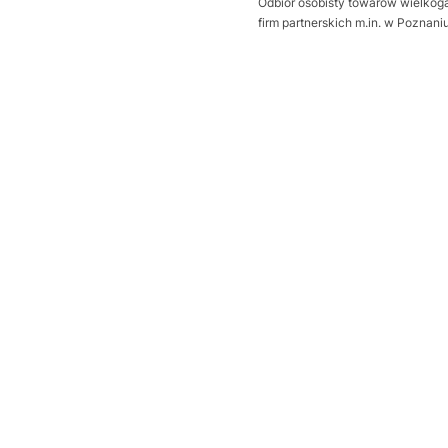
Odbiór osobisty towarów wielkoga
firm partnerskich m.in. w Poznan
Wybierz wariant produktu:
Poszczególne warianty mogą ró
*
Sposób otwierania bramy
Wybierz
Dodatkowa uszczelka Thermo
Wybierz
Próg uszczelniający
Opcjonalne
Wybierz
wysprzęglenie napędu z zewną
Wybierz