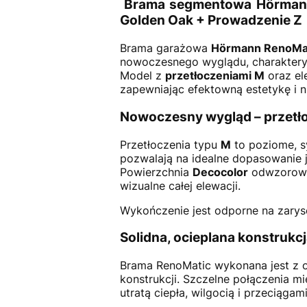
Brama segmentowa Hörmann 
Golden Oak + Prowadzenie Z
Brama garażowa
Hörmann RenoMa
nowoczesnego wyglądu, charakterys
Model z
przetłoczeniami M
oraz el
zapewniając efektowną estetykę i n
Nowoczesny wygląd – przetło
Przetłoczenia typu
M
to poziome, s
pozwalają na idealne dopasowanie 
Powierzchnia
Decocolor
odwzorowuj
wizualne całej elewacji.
Wykończenie jest odporne na zaryso
Solidna, ocieplana konstrukc
Brama RenoMatic wykonana jest z o
konstrukcji. Szczelne połączenia 
utratą ciepła, wilgocią i przeciągami