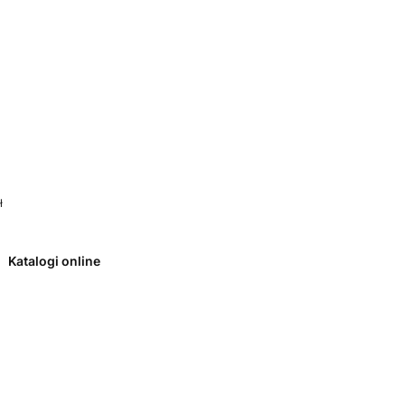
 0. Zobacz szczegóły
ł
Katalogi online