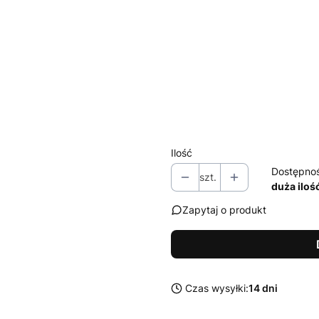
Zestaw środków Sonax do czysz
Wybierz
*
kolor od wewnąrz
ocynk
biały termin realizacji + 4 ty
Ilość
Dostępno
szt.
duża iloś
Zapytaj o produkt
Czas wysyłki:
14 dni