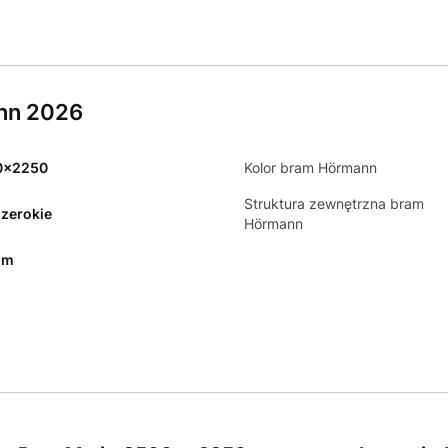
nn 2026
0x2250
Kolor bram Hörmann
Struktura zewnętrzna bram
szerokie
Hörmann
mm