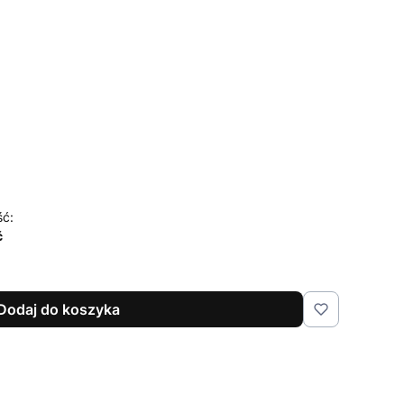
czenia i pielęgnacji
Opcjonalne
godnie
ść:
ć
Dodaj do koszyka