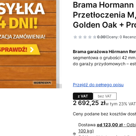
Brama Hormann 
Przetłoczenia M,
Golden Oak + P
0.00
(Oceny: 0 Recenzj
Brama garażowa Hörmann Re
segmentowa o grubości 42 mm.
do garaży przydomowych – est
Przejdź do pełnego opisu
z VAT
bez VAT
Cena
2 692,25 zł
w tym 23% VAT
w tym
23%
VAT
Ceny podane bez kosztów dos
Dostawa
od 123,00 zł
- Odb
100 kg)