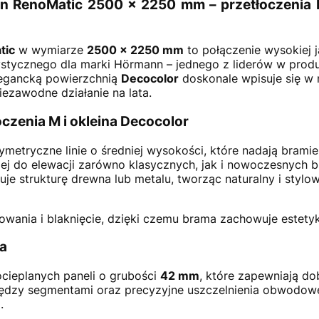
RenoMatic 2500 × 2250 mm – przetłoczenia M,
tic
w wymiarze
2500 × 2250 mm
to połączenie wysokiej j
tycznego dla marki Hörmann – jednego z liderów w produ
egancką powierzchnią
Decocolor
doskonale wpisuje się w 
iezawodne działanie na lata.
czenia M i okleina Decocolor
ymetryczne linie o średniej wysokości, które nadają brami
jej do elewacji zarówno klasycznych, jak i nowoczesnych 
e strukturę drewna lub metalu, tworząc naturalny i stylow
wania i blaknięcie, dzięki czemu brama zachowuje estetykę
ja
cieplanych paneli o grubości
42 mm
, które zapewniają dob
między segmentami oraz precyzyjne uszczelnienia obwodow
.