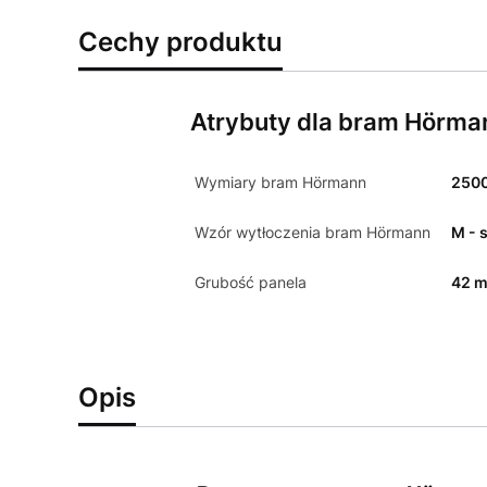
Cechy produktu
Atrybuty dla bram Hörma
Wymiary bram Hörmann
250
Wzór wytłoczenia bram Hörmann
M - 
Grubość panela
42 
Opis