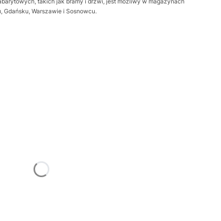
barytowych, takich jak bramy i drzwi, jest możliwy w magazynach
iu, Gdańsku, Warszawie i Sosnowcu.
żnić się ceną
Frame
Opcjonalne
trz
Opcjonalne