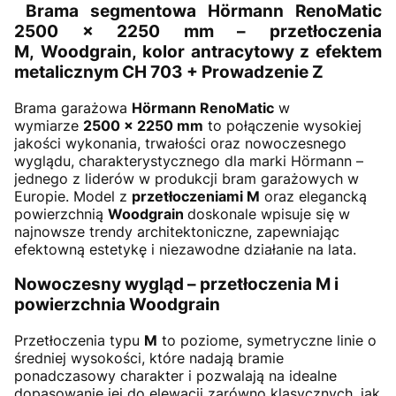
Brama segmentowa Hörmann RenoMatic
2500 × 2250 mm – przetłoczenia
M, Woodgrain,
kolor antracytowy z efektem
metalicznym CH 703 + Prowadzenie Z
Brama garażowa
Hörmann RenoMatic
w
wymiarze
2500 × 2250 mm
to połączenie wysokiej
jakości wykonania, trwałości oraz nowoczesnego
wyglądu, charakterystycznego dla marki Hörmann –
jednego z liderów w produkcji bram garażowych w
Europie. Model z
przetłoczeniami M
oraz elegancką
powierzchnią
Woodgrain
doskonale wpisuje się w
najnowsze trendy architektoniczne, zapewniając
efektowną estetykę i niezawodne działanie na lata.
Nowoczesny wygląd – przetłoczenia M i
powierzchnia Woodgrain
Przetłoczenia typu
M
to poziome, symetryczne linie o
średniej wysokości, które nadają bramie
ponadczasowy charakter i pozwalają na idealne
dopasowanie jej do elewacji zarówno klasycznych, jak