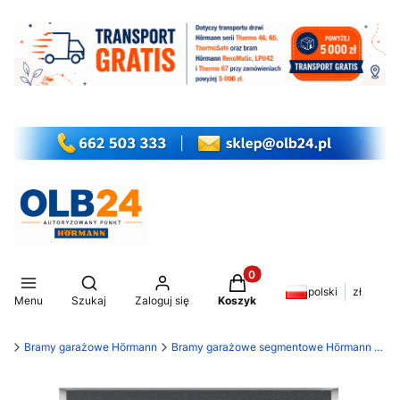
Produkty w koszyku: 0. Z
Otwórz wyszukiwarkę
polski
zł
Menu
Szukaj
Zaloguj się
Koszyk
my
Bramy garażowe Hörmann
Bramy garażowe segmentowe Hörmann RenoMatic