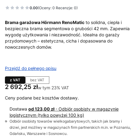
0.00
(Oceny: 0 Recenzje: 0)
Brama garażowa Hörmann RenoMatic
to solidna, ciepła i
bezpieczna brama segmentowa o grubości 42 mm. Zapewnia
wygodę użytkowania i niezawodność. Idealna do garaży
przydomowych – estetyczna, cicha i dopasowana do
nowoczesnych domów.
Przejdź do pełnego opisu
z VAT
bez VAT
Cena
2 692,25 zł
w tym 23% VAT
w tym
23%
VAT
Ceny podane bez kosztów dostawy.
Dostawa
od 123,00 zł
- Odbiór osobisty w magazynie
logistycznym (tylko powyżej 100 kg)
Odbiór osobisty towarów wielkogabarytowych, takich jak bramy i
drzwi, jest możliwy w magazynach firm partnerskich m.in. w Poznaniu,
Gdańsku, Warszawie i Sosnowcu.