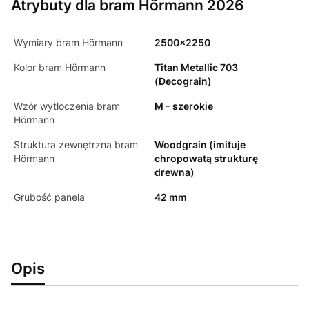
Atrybuty dla bram Hörmann 2026
Wymiary bram Hörmann
2500x2250
Kolor bram Hörmann
Titan Metallic 703
(Decograin)
Wzór wytłoczenia bram
M - szerokie
Hörmann
Struktura zewnętrzna bram
Woodgrain (imituje
Hörmann
chropowatą strukturę
drewna)
Grubość panela
42 mm
Opis