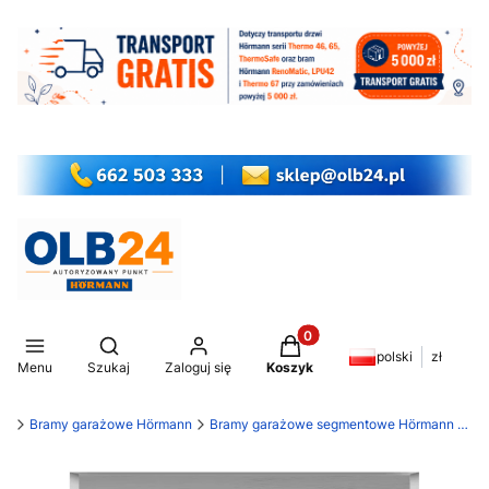
Produkty w koszyku: 0. Z
Otwórz wyszukiwarkę
polski
zł
Menu
Szukaj
Zaloguj się
Koszyk
my
Bramy garażowe Hörmann
Bramy garażowe segmentowe Hörmann RenoMatic