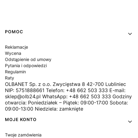
Linki w stopce
POMOC
Reklamacje
Wycena
Odstąpienie od umowy
Pytania i odpowiedzi
Regulamin
Raty
OLBANET Sp. z o.o. Zwycięstwa 8 42-700 Lubliniec
NIP: 5751888661 Telefon: +48 662 503 333 E-mail:
sklep@olb24.pl WhatsApp: +48 662 503 333 Godziny
otwarcia: Poniedziałek – Piątek: 09:00-17:00 Sobota:
09:00-13:00 Niedziela: zamknięte
MOJE KONTO
Twoje zamówienia