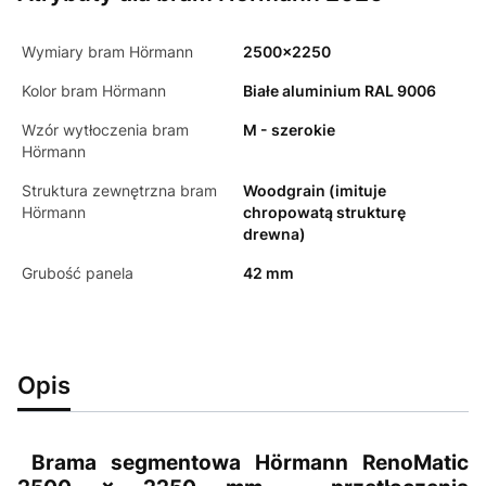
Wymiary bram Hörmann
2500x2250
Kolor bram Hörmann
Białe aluminium RAL 9006
Wzór wytłoczenia bram
M - szerokie
Hörmann
Struktura zewnętrzna bram
Woodgrain (imituje
Hörmann
chropowatą strukturę
drewna)
Grubość panela
42 mm
Opis
Brama segmentowa Hörmann RenoMatic