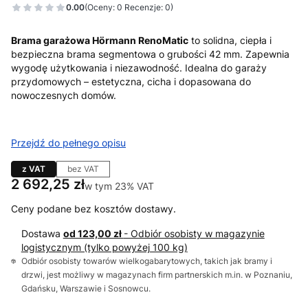
0.00
(Oceny: 0 Recenzje: 0)
Brama garażowa Hörmann RenoMatic
to solidna, ciepła i
bezpieczna brama segmentowa o grubości 42 mm. Zapewnia
wygodę użytkowania i niezawodność. Idealna do garaży
przydomowych – estetyczna, cicha i dopasowana do
nowoczesnych domów.
Przejdź do pełnego opisu
z VAT
bez VAT
Cena
2 692,25 zł
w tym 23% VAT
w tym
23%
VAT
Ceny podane bez kosztów dostawy.
Dostawa
od 123,00 zł
- Odbiór osobisty w magazynie
logistycznym (tylko powyżej 100 kg)
Odbiór osobisty towarów wielkogabarytowych, takich jak bramy i
drzwi, jest możliwy w magazynach firm partnerskich m.in. w Poznaniu,
Gdańsku, Warszawie i Sosnowcu.