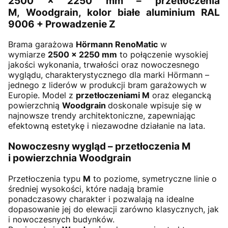
2500 × 2250 mm – przetłoczenia
M, Woodgrain, kolor białe aluminium RAL
9006 + Prowadzenie Z
Brama garażowa
Hörmann RenoMatic
w
wymiarze
2500 × 2250 mm
to połączenie wysokiej
jakości wykonania, trwałości oraz nowoczesnego
wyglądu, charakterystycznego dla marki Hörmann –
jednego z liderów w produkcji bram garażowych w
Europie. Model z
przetłoczeniami M
oraz elegancką
powierzchnią
Woodgrain
doskonale wpisuje się w
najnowsze trendy architektoniczne, zapewniając
efektowną estetykę i niezawodne działanie na lata.
Nowoczesny wygląd – przetłoczenia M
i powierzchnia Woodgrain
Przetłoczenia typu
M
to poziome, symetryczne linie o
średniej wysokości, które nadają bramie
ponadczasowy charakter i pozwalają na idealne
dopasowanie jej do elewacji zarówno klasycznych, jak
i nowoczesnych budynków.