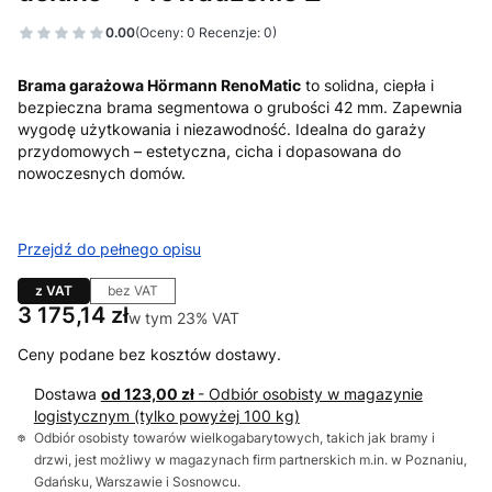
0.00
(Oceny: 0 Recenzje: 0)
Brama garażowa Hörmann RenoMatic
to solidna, ciepła i
bezpieczna brama segmentowa o grubości 42 mm. Zapewnia
wygodę użytkowania i niezawodność. Idealna do garaży
przydomowych – estetyczna, cicha i dopasowana do
nowoczesnych domów.
Przejdź do pełnego opisu
z VAT
bez VAT
Cena
3 175,14 zł
w tym 23% VAT
w tym
23%
VAT
Ceny podane bez kosztów dostawy.
Dostawa
od 123,00 zł
- Odbiór osobisty w magazynie
logistycznym (tylko powyżej 100 kg)
Odbiór osobisty towarów wielkogabarytowych, takich jak bramy i
drzwi, jest możliwy w magazynach firm partnerskich m.in. w Poznaniu,
Gdańsku, Warszawie i Sosnowcu.