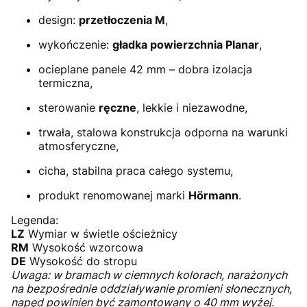
design:
przetłoczenia M
,
wykończenie:
gładka powierzchnia Planar
,
ocieplane panele 42 mm – dobra izolacja
termiczna,
sterowanie
ręczne
, lekkie i niezawodne,
trwała, stalowa konstrukcja odporna na warunki
atmosferyczne,
cicha, stabilna praca całego systemu,
produkt renomowanej marki
Hörmann
.
Legenda:
LZ
Wymiar w świetle ościeżnicy
RM
Wysokość wzorcowa
DE
Wysokość do stropu
Uwaga: w bramach w ciemnych kolorach, narażonych
na bezpośrednie oddziaływanie promieni słonecznych,
napęd powinien być zamontowany o 40 mm wyżej.