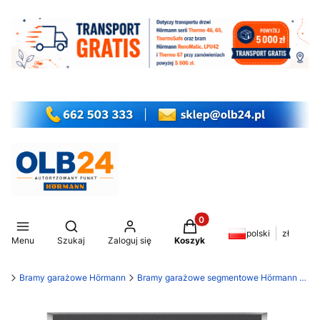
Produkty w koszyku: 0. Z
Otwórz wyszukiwarkę
polski
zł
Menu
Szukaj
Zaloguj się
Koszyk
my
Bramy garażowe Hörmann
Bramy garażowe segmentowe Hörmann RenoMatic