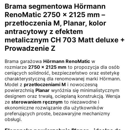
Brama segmentowa Hörmann
RenoMatic 2750 × 2125 mm –
przetłoczenia M, Planar,
kolor
antracytowy z efektem
metalicznym CH 703 Matt deluxe +
Prowadzenie Z
Brama garażowa
Hörmann RenoMatic
w
rozmiarze
2750 × 2125 mm
to propozycja dla osób
ceniących solidność, bezpieczeństwo oraz estetykę
charakterystyczną dla renomowanej marki Hörmann.
Model z
przetłoczeniami M
i nowoczesną
powierzchnią
Planar
wyróżnia się minimalistycznym
designem oraz trwałą, ocieplaną konstrukcją. Wersja
ze
sterowaniem ręcznym
to niezawodne i
ekonomiczne rozwiązanie dla użytkowników
preferujących proste, bezawaryjne mechanizmy
obsługi.