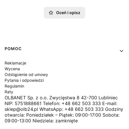
Oceń i opisz
Linki w stopce
POMOC
Reklamacje
Wycena
Odstąpienie od umowy
Pytania i odpowiedzi
Regulamin
Raty
OLBANET Sp. z o.o. Zwycięstwa 8 42-700 Lubliniec
NIP: 5751888661 Telefon: +48 662 503 333 E-mail:
sklep@olb24.pl WhatsApp: +48 662 503 333 Godziny
otwarcia: Poniedziałek – Piątek: 09:00-17:00 Sobota:
09:00-13:00 Niedziela: zamknięte