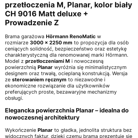
przetłoczenia M, Planar,
kolor biały
CH 9016 Matt deluxe +
Prowadzenie Z
Brama garażowa
Hörmann RenoMatic
w
rozmiarze
3000 × 2250 mm
to propozycja dla osób
ceniących solidność, bezpieczeństwo oraz estetykę
charakterystyczną dla renomowanej marki Hörmann.
Model z
przetłoczeniami M
i nowoczesną
powierzchnią
Planar
wyróżnia się minimalistycznym
designem oraz trwałą, ocieplaną konstrukcją. Wersja
ze
sterowaniem ręcznym
to niezawodne i
ekonomiczne rozwiązanie dla użytkowników
preferujących proste, bezawaryjne mechanizmy
obsługi.
Elegancka powierzchnia Planar – idealna do
nowoczesnej architektury
Wykończenie
Planar
to gładka, jednolita struktura bez
widocznych faktur, dzięki czemu brama prezentuje się