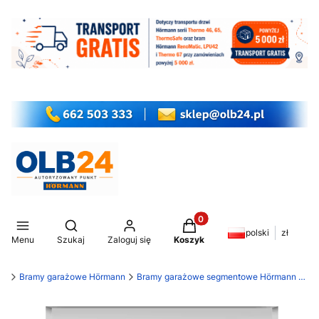
Produkty w koszyku: 0. Z
Otwórz wyszukiwarkę
polski
zł
Menu
Szukaj
Zaloguj się
Koszyk
my
Bramy garażowe Hörmann
Bramy garażowe segmentowe Hörmann RenoMatic