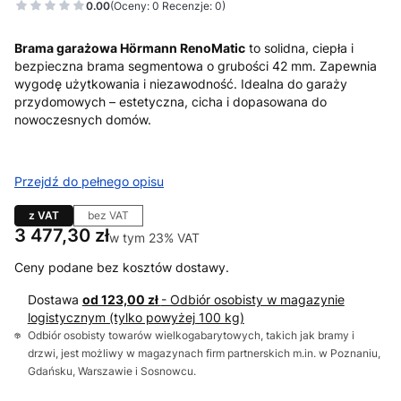
0.00
(Oceny: 0 Recenzje: 0)
Brama garażowa Hörmann RenoMatic
to solidna, ciepła i
bezpieczna brama segmentowa o grubości 42 mm. Zapewnia
wygodę użytkowania i niezawodność. Idealna do garaży
przydomowych – estetyczna, cicha i dopasowana do
nowoczesnych domów.
Przejdź do pełnego opisu
z VAT
bez VAT
Cena
3 477,30 zł
w tym 23% VAT
w tym
23%
VAT
Ceny podane bez kosztów dostawy.
Dostawa
od 123,00 zł
- Odbiór osobisty w magazynie
logistycznym (tylko powyżej 100 kg)
Odbiór osobisty towarów wielkogabarytowych, takich jak bramy i
drzwi, jest możliwy w magazynach firm partnerskich m.in. w Poznaniu,
Gdańsku, Warszawie i Sosnowcu.