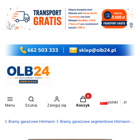
Produkty w koszyku: 0. Z
Otwórz wyszukiwarkę
polski
zł
Menu
Szukaj
Zaloguj się
Koszyk
my
Bramy garażowe Hörmann
Bramy garażowe segmentowe Hörmann RenoMatic