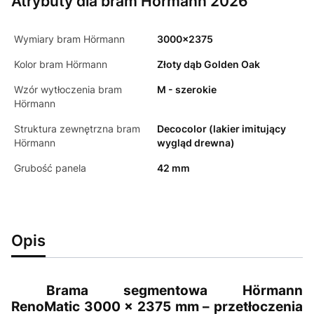
Atrybuty dla bram Hörmann 2026
Wymiary bram Hörmann
3000x2375
Kolor bram Hörmann
Złoty dąb Golden Oak
Wzór wytłoczenia bram
M - szerokie
Hörmann
Struktura zewnętrzna bram
Decocolor (lakier imitujący
Hörmann
wygląd drewna)
Grubość panela
42 mm
Opis
Brama segmentowa Hörmann
RenoMatic 3000 × 2375 mm – przetłoczenia