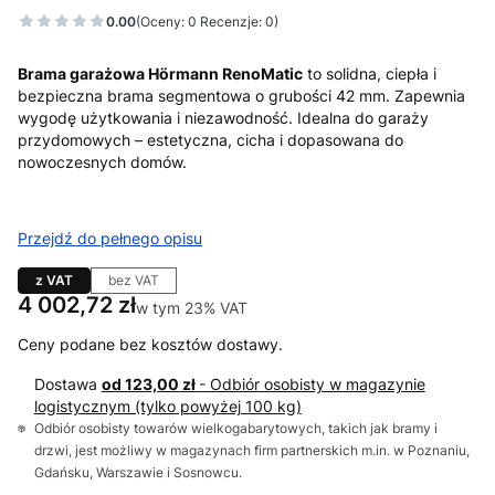
0.00
(Oceny: 0 Recenzje: 0)
Brama garażowa Hörmann RenoMatic
to solidna, ciepła i
bezpieczna brama segmentowa o grubości 42 mm. Zapewnia
wygodę użytkowania i niezawodność. Idealna do garaży
przydomowych – estetyczna, cicha i dopasowana do
nowoczesnych domów.
Przejdź do pełnego opisu
z VAT
bez VAT
Cena
4 002,72 zł
w tym 23% VAT
w tym
23%
VAT
Ceny podane bez kosztów dostawy.
Dostawa
od 123,00 zł
- Odbiór osobisty w magazynie
logistycznym (tylko powyżej 100 kg)
Odbiór osobisty towarów wielkogabarytowych, takich jak bramy i
drzwi, jest możliwy w magazynach firm partnerskich m.in. w Poznaniu,
Gdańsku, Warszawie i Sosnowcu.