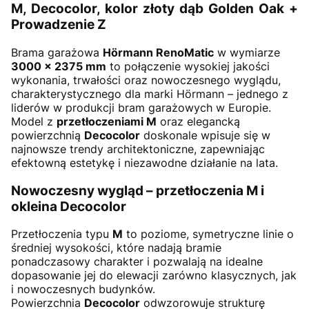
M, Decocolor, kolor złoty dąb Golden Oak +
Prowadzenie Z
Brama garażowa
Hörmann RenoMatic
w wymiarze
3000 × 2375 mm
to połączenie wysokiej jakości
wykonania, trwałości oraz nowoczesnego wyglądu,
charakterystycznego dla marki Hörmann – jednego z
liderów w produkcji bram garażowych w Europie.
Model z
przetłoczeniami M
oraz elegancką
powierzchnią
Decocolor
doskonale wpisuje się w
najnowsze trendy architektoniczne, zapewniając
efektowną estetykę i niezawodne działanie na lata.
Nowoczesny wygląd – przetłoczenia M i
okleina Decocolor
Przetłoczenia typu
M
to poziome, symetryczne linie o
średniej wysokości, które nadają bramie
ponadczasowy charakter i pozwalają na idealne
dopasowanie jej do elewacji zarówno klasycznych, jak
i nowoczesnych budynków.
Powierzchnia
Decocolor
odwzorowuje strukturę