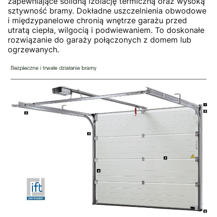
zapewniające solidną izolację termiczną oraz wysoką
sztywność bramy. Dokładne uszczelnienia obwodowe
i międzypanelowe chronią wnętrze garażu przed
utratą ciepła, wilgocią i podwiewaniem. To doskonałe
rozwiązanie do garaży połączonych z domem lub
ogrzewanych.