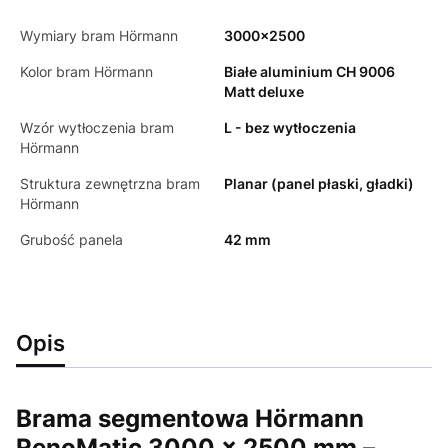
Wymiary bram Hörmann
3000x2500
Kolor bram Hörmann
Białe aluminium CH 9006
Matt deluxe
Wzór wytłoczenia bram
L - bez wytłoczenia
Hörmann
Struktura zewnętrzna bram
Planar (panel płaski, gładki)
Hörmann
Grubość panela
42 mm
Opis
Brama segmentowa Hörmann
RenoMatic 3000 × 2500 mm –