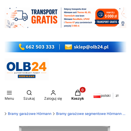
Produkty w koszyku: 0. Z
Otwórz wyszukiwarkę
polski
zł
Menu
Szukaj
Zaloguj się
Koszyk
my
Bramy garażowe Hörmann
Bramy garażowe segmentowe Hörmann RenoMatic