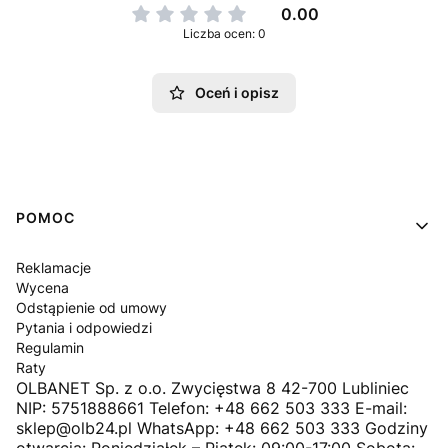
0.00
Liczba ocen: 0
Oceń i opisz
Linki w stopce
POMOC
Reklamacje
Wycena
Odstąpienie od umowy
Pytania i odpowiedzi
Regulamin
Raty
OLBANET Sp. z o.o. Zwycięstwa 8 42-700 Lubliniec
NIP: 5751888661 Telefon: +48 662 503 333 E-mail:
sklep@olb24.pl WhatsApp: +48 662 503 333 Godziny