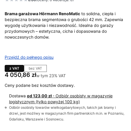
Brama garażowa Hörmann RenoMatic
to solidna, ciepła i
bezpieczna brama segmentowa o grubości 42 mm. Zapewnia
wygodę użytkowania i niezawodność. Idealna do garaży
przydomowych – estetyczna, cicha i dopasowana do
nowoczesnych domów.
Przejdź do pełnego opisu
z VAT
bez VAT
Cena
4 050,86 zł
w tym 23% VAT
w tym
23%
VAT
Ceny podane bez kosztów dostawy.
Dostawa
od 123,00 zł
- Odbiór osobisty w magazynie
logistycznym (tylko powyżej 100 kg)
Odbiór osobisty towarów wielkogabarytowych, takich jak bramy i
drzwi, jest możliwy w magazynach firm partnerskich m.in. w Poznaniu,
Gdańsku, Warszawie i Sosnowcu.
Wybierz wariant produktu: