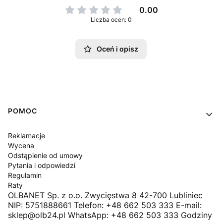
0.00
Liczba ocen: 0
Oceń i opisz
Linki w stopce
POMOC
Reklamacje
Wycena
Odstąpienie od umowy
Pytania i odpowiedzi
Regulamin
Raty
OLBANET Sp. z o.o. Zwycięstwa 8 42-700 Lubliniec
NIP: 5751888661 Telefon: +48 662 503 333 E-mail:
sklep@olb24.pl WhatsApp: +48 662 503 333 Godziny