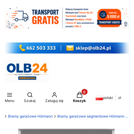
Produkty w koszyku: 0. Z
Otwórz wyszukiwarkę
polski
zł
Menu
Szukaj
Zaloguj się
Koszyk
my
Bramy garażowe Hörmann
Bramy garażowe segmentowe Hörmann RenoMatic