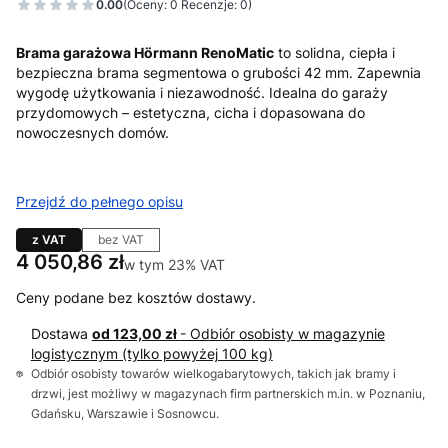
0.00
(Oceny: 0 Recenzje: 0)
Brama garażowa Hörmann RenoMatic
to solidna, ciepła i
bezpieczna brama segmentowa o grubości 42 mm. Zapewnia
wygodę użytkowania i niezawodność. Idealna do garaży
przydomowych – estetyczna, cicha i dopasowana do
nowoczesnych domów.
Przejdź do pełnego opisu
z VAT
bez VAT
Cena
4 050,86 zł
w tym 23% VAT
w tym
23%
VAT
Ceny podane bez kosztów dostawy.
Dostawa
od 123,00 zł
- Odbiór osobisty w magazynie
logistycznym (tylko powyżej 100 kg)
Odbiór osobisty towarów wielkogabarytowych, takich jak bramy i
drzwi, jest możliwy w magazynach firm partnerskich m.in. w Poznaniu,
Gdańsku, Warszawie i Sosnowcu.