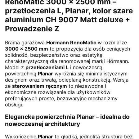
RenoMatic 3000 × 2500 mm –
przetłoczenia L, Planar,
kolor szare
aluminium CH 9007 Matt deluxe +
Prowadzenie Z
Brama garażowa
Hörmann RenoMatic
w rozmiarze
3000 × 2500 mm
to propozycja dla osób ceniących
solidność, bezpieczeństwo oraz estetykę
charakterystyczną dla renomowanej marki Hörmann.
Model z
przetłoczeniami L
i nowoczesną
powierzchnią
Planar
wyróżnia się minimalistycznym
designem oraz trwałą, ocieplaną konstrukcją. Wersja
ze
sterowaniem ręcznym
to niezawodne i
ekonomiczne rozwiązanie dla użytkowników
preferujących proste, bezawaryjne mechanizmy
obsługi.
Elegancka powierzchnia Planar – idealna do
nowoczesnej architektury
Wykończenie
Planar
to gładka, jednolita struktura bez