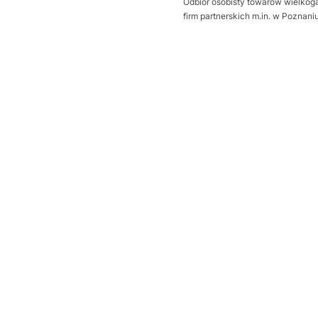
Odbiór osobisty towarów wielkoga
firm partnerskich m.in. w Poznan
Wybierz wariant produktu:
Poszczególne warianty mogą ró
*
Sposób otwierania bramy
Wybierz
Dodatkowa uszczelka Thermo
Wybierz
Próg uszczelniający
Opcjonalne
Wybierz
wysprzęglenie napędu z zewną
Wybierz