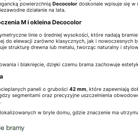
egancką powierzchnią
Decocolor
doskonale wpisuje się w 
iezawodne działanie na lata.
czenia M i okleina Decocolor
ymetryczne linie o średniej wysokości, które nadają brami
jej do elewacji zarówno klasycznych, jak i nowoczesnych 
e strukturę drewna lub metalu, tworząc naturalny i stylow
wania i blaknięcie, dzięki czemu brama zachowuje estetykę
ja
cieplanych paneli o grubości
42 mm
, które zapewniają dob
między segmentami oraz precyzyjne uszczelnienia obwodow
.
 zlokalizowanych w bryle domu, gdzie znaczenie ma utrzym