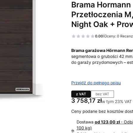
Brama Hormann 
Przetłoczenia M,
Night Oak + Pro
0.00
(Oceny: 0 Recenzj
Brama garażowa Hörmann Re
segmentowa o grubości 42 mm.
do garaży przydomowych – est
Przejdź do pełnego opisu
z VAT
bez VAT
Cena
3 758,17 zł
w tym 23% VAT
w tym
23%
VAT
Ceny podane bez kosztów dos
Dostawa
od 123,00 zł
- Odb
100 kg)