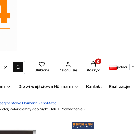
Produkty w koszyku:
polski
z
Wyczyść
Szukaj
Ulubione
Zaloguj się
Koszyk
ann
Drzwi wejściowe Hörmann
Kontakt
Realizacje
 segmentowe Hörmann RenoMatic
lor, kolor ciemny dąb Night Oak + Prowadzenie Z