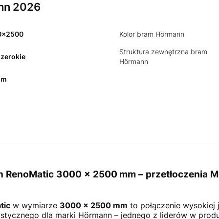
nn 2026
0x2500
Kolor bram Hörmann
Struktura zewnętrzna bram
szerokie
Hörmann
mm
enoMatic 3000 × 2500 mm – przetłoczenia M, 
tic
w wymiarze
30
00 × 2500 mm
to połączenie wysokiej 
tycznego dla marki Hörmann – jednego z liderów w produ