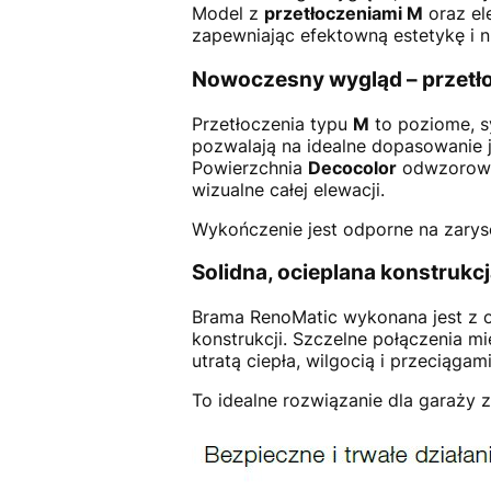
Model z
przetłoczeniami M
oraz el
zapewniając efektowną estetykę i n
Nowoczesny wygląd – przetło
Przetłoczenia typu
M
to poziome, s
pozwalają na idealne dopasowanie 
Powierzchnia
Decocolor
odwzorowuj
wizualne całej elewacji.
Wykończenie jest odporne na zaryso
Solidna, ocieplana konstrukc
Brama RenoMatic wykonana jest z o
konstrukcji. Szczelne połączenia 
utratą ciepła, wilgocią i przeciągami
To idealne rozwiązanie dla garaży