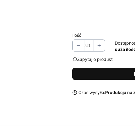
Zestaw środków Sonax do czysz
Wybierz
Ilość
Dostępno
szt.
duża iloś
Zapytaj o produkt
Czas wysyłki:
Produkcja na 