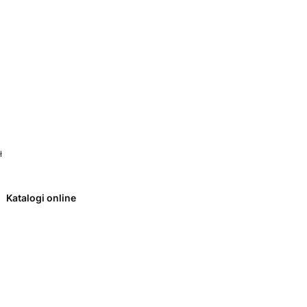
 0. Zobacz szczegóły
ł
Katalogi online