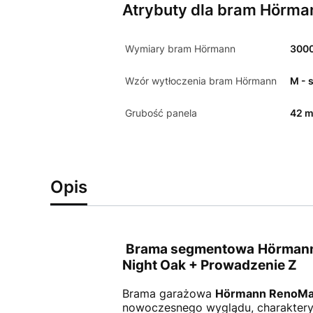
Atrybuty dla bram Hörma
Wymiary bram Hörmann
300
Wzór wytłoczenia bram Hörmann
M - 
Grubość panela
42 
Opis
Brama segmentowa Hörmann R
Night Oak + Prowadzenie Z
Brama garażowa
Hörmann RenoMa
nowoczesnego wyglądu, charakterys