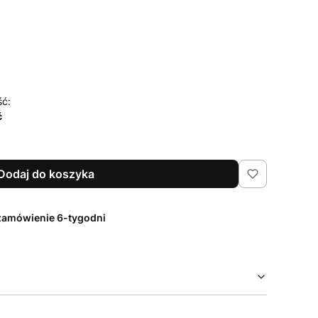
czenia i pielęgnacji
Opcjonalne
ść:
ć
Dodaj do koszyka
zamówienie 6-tygodni