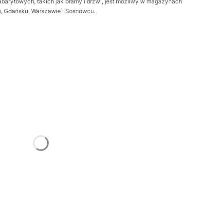
barytowych, takich jak bramy i drzwi, jest możliwy w magazynach
iu, Gdańsku, Warszawie i Sosnowcu.
żnić się ceną
Frame
Opcjonalne
trz
Opcjonalne