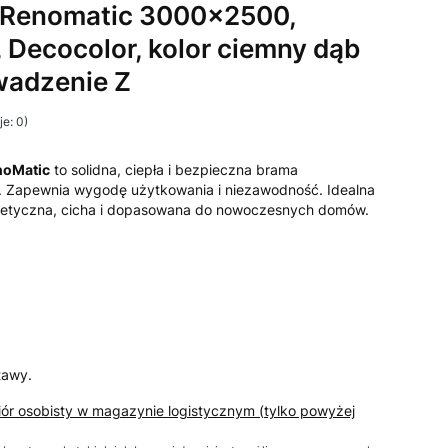
Renomatic 3000x2500,
 Decocolor, kolor ciemny dąb
wadzenie Z
e: 0)
noMatic
to solidna, ciepła i bezpieczna brama
 Zapewnia wygodę użytkowania i niezawodność. Idealna
etyczna, cicha i dopasowana do nowoczesnych domów.
tawy.
iór osobisty w magazynie logistycznym (tylko powyżej