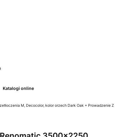
 0. Zobacz szczegóły
ł
Katalogi online
tłoczenia M, Decocolor, kolor orzech Dark Oak + Prowadzenie Z
Renomatic 3500x2250,