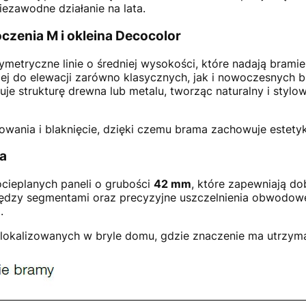
iezawodne działanie na lata.
czenia M i okleina Decocolor
ymetryczne linie o średniej wysokości, które nadają brami
jej do elewacji zarówno klasycznych, jak i nowoczesnych 
e strukturę drewna lub metalu, tworząc naturalny i stylow
wania i blaknięcie, dzięki czemu brama zachowuje estetykę
ja
cieplanych paneli o grubości
42 mm
, które zapewniają dob
między segmentami oraz precyzyjne uszczelnienia obwodow
.
 zlokalizowanych w bryle domu, gdzie znaczenie ma utrzym