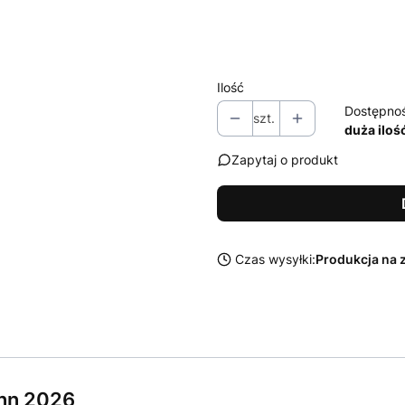
Zestaw środków Sonax do czysz
Wybierz
Ilość
Dostępno
szt.
duża iloś
Zapytaj o produkt
Czas wysyłki:
Produkcja na 
nn 2026