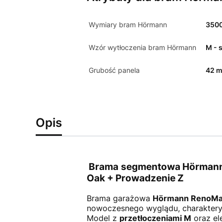
Wymiary bram Hörmann
350
Wzór wytłoczenia bram Hörmann
M - 
Grubość panela
42 
Opis
Brama segmentowa Hörmann R
Oak + Prowadzenie Z
Brama garażowa
Hörmann RenoMa
nowoczesnego wyglądu, charakterys
Model z
przetłoczeniami M
oraz el