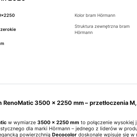
0x2250
Kolor bram Hörmann
Struktura zewnętrzna bram
szerokie
Hörmann
mm
enoMatic 3500 × 2250 mm – przetłoczenia M, D
tic
w wymiarze
3500 × 2250 mm
to połączenie wysokiej j
tycznego dla marki Hörmann – jednego z liderów w produ
egancką powierzchnią
Decocolor
doskonale wpisuje się w 