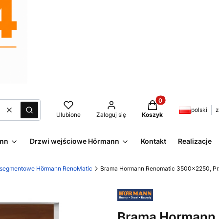
Produkty w koszyku:
polski
z
Wyczyść
Szukaj
Ulubione
Zaloguj się
Koszyk
ann
Drzwi wejściowe Hörmann
Kontakt
Realizacje
 segmentowe Hörmann RenoMatic
Brama Hormann Renomatic 3500x2250, Prze
Brama Hormann 