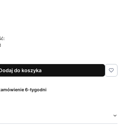
czenia i pielęgnacji
Opcjonalne
ść:
ć
Dodaj do koszyka
zamówienie 6-tygodni