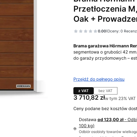
Przetłoczenia M,
Oak + Prowadze
0.00
(Oceny: 0 Recenzj
Brama garażowa Hörmann Re
segmentowa o grubości 42 mm.
do garaży przydomowych – est
Przejdź do pełnego opisu
z VAT
bez VAT
Cena
3 710,82 zł
w tym 23% VAT
w tym
23%
VAT
Ceny podane bez kosztów dos
Dostawa
od 123,00 zł
- Odb
100 kg)
Odbiór osobisty towarów wielkoga