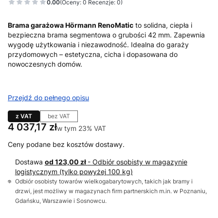
0.00
(Oceny: 0 Recenzje: 0)
Brama garażowa Hörmann RenoMatic
to solidna, ciepła i
bezpieczna brama segmentowa o grubości 42 mm. Zapewnia
wygodę użytkowania i niezawodność. Idealna do garaży
przydomowych – estetyczna, cicha i dopasowana do
nowoczesnych domów.
Przejdź do pełnego opisu
z VAT
bez VAT
Cena
4 037,17 zł
w tym 23% VAT
w tym
23%
VAT
Ceny podane bez kosztów dostawy.
Dostawa
od 123,00 zł
- Odbiór osobisty w magazynie
logistycznym (tylko powyżej 100 kg)
Odbiór osobisty towarów wielkogabarytowych, takich jak bramy i
drzwi, jest możliwy w magazynach firm partnerskich m.in. w Poznaniu,
Gdańsku, Warszawie i Sosnowcu.