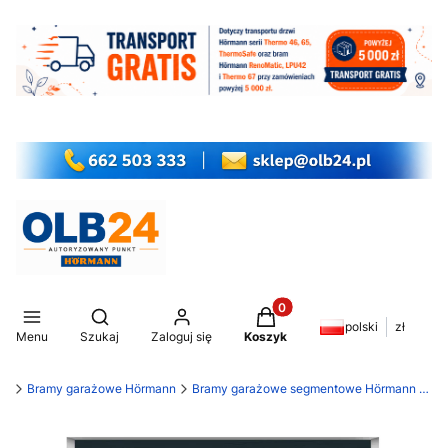
Produkty w koszyku: 0. Z
Otwórz wyszukiwarkę
polski
zł
Menu
Szukaj
Zaloguj się
Koszyk
my
Bramy garażowe Hörmann
Bramy garażowe segmentowe Hörmann RenoMatic