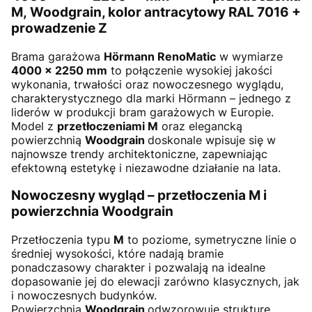
M, Woodgrain, kolor antracytowy RAL 7016 +
prowadzenie Z
Brama garażowa
Hörmann RenoMatic
w wymiarze
4000 × 2250 mm
to połączenie wysokiej jakości
wykonania, trwałości oraz nowoczesnego wyglądu,
charakterystycznego dla marki Hörmann – jednego z
liderów w produkcji bram garażowych w Europie.
Model z
przetłoczeniami M
oraz elegancką
powierzchnią
Woodgrain
doskonale wpisuje się w
najnowsze trendy architektoniczne, zapewniając
efektowną estetykę i niezawodne działanie na lata.
Nowoczesny wygląd – przetłoczenia M i
powierzchnia Woodgrain
Przetłoczenia typu
M
to poziome, symetryczne linie o
średniej wysokości, które nadają bramie
ponadczasowy charakter i pozwalają na idealne
dopasowanie jej do elewacji zarówno klasycznych, jak
i nowoczesnych budynków.
Powierzchnia
Woodgrain
odwzorowuje strukturę