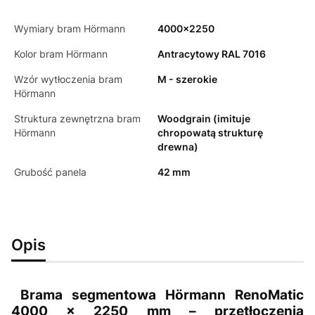
Wymiary bram Hörmann
4000x2250
Kolor bram Hörmann
Antracytowy RAL 7016
Wzór wytłoczenia bram
M - szerokie
Hörmann
Struktura zewnętrzna bram
Woodgrain (imituje
Hörmann
chropowatą strukturę
drewna)
Grubość panela
42 mm
Opis
Brama segmentowa Hörmann RenoMatic
4000 × 2250 mm – przetłoczenia