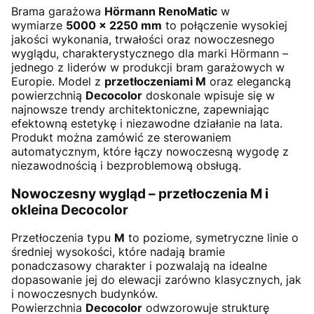
Brama garażowa
Hörmann RenoMatic
w
wymiarze
5000 × 2250 mm
to połączenie wysokiej
jakości wykonania, trwałości oraz nowoczesnego
wyglądu, charakterystycznego dla marki Hörmann –
jednego z liderów w produkcji bram garażowych w
Europie. Model z
przetłoczeniami M
oraz elegancką
powierzchnią
Decocolor
doskonale wpisuje się w
najnowsze trendy architektoniczne, zapewniając
efektowną estetykę i niezawodne działanie na lata.
Produkt można zamówić ze sterowaniem
automatycznym, które łączy nowoczesną wygodę z
niezawodnością i bezproblemową obsługą.
Nowoczesny wygląd – przetłoczenia M i
okleina Decocolor
Przetłoczenia typu
M
to poziome, symetryczne linie o
średniej wysokości, które nadają bramie
ponadczasowy charakter i pozwalają na idealne
dopasowanie jej do elewacji zarówno klasycznych, jak
i nowoczesnych budynków.
Powierzchnia
Decocolor
odwzorowuje strukturę