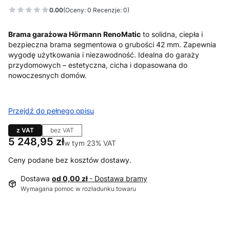
0.00
(Oceny: 0 Recenzje: 0)
Brama garażowa Hörmann RenoMatic
to solidna, ciepła i
bezpieczna brama segmentowa o grubości 42 mm. Zapewnia
wygodę użytkowania i niezawodność. Idealna do garaży
przydomowych – estetyczna, cicha i dopasowana do
nowoczesnych domów.
Przejdź do pełnego opisu
z VAT
bez VAT
Cena
5 248,95 zł
w tym 23% VAT
w tym
23%
VAT
Ceny podane bez kosztów dostawy.
Dostawa
od 0,00 zł
- Dostawa bramy
Wymagana pomoc w rozładunku towaru
Wybierz wariant produktu:
Poszczególne warianty mogą różnić się ceną