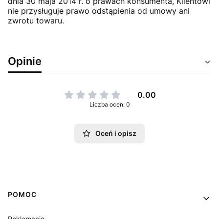
dnia 30 maja 2014 r. o prawach konsumenta, Klientowi
nie przysługuje prawo odstąpienia od umowy ani
zwrotu towaru.
Opinie
0.00
Liczba ocen: 0
Oceń i opisz
Linki w stopce
POMOC
Reklamacje