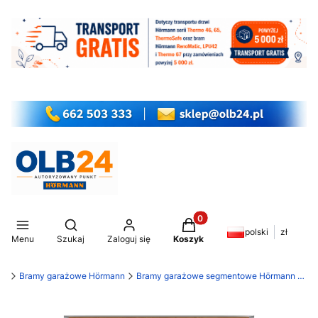
Produkty w koszyku: 0. Z
Otwórz wyszukiwarkę
polski
zł
Menu
Szukaj
Zaloguj się
Koszyk
my
Bramy garażowe Hörmann
Bramy garażowe segmentowe Hörmann RenoMatic