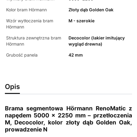
Kolor bram Hörmann
Złoty dąb Golden Oak
Wzór wytłoczenia bram
M - szerokie
Hörmann
Struktura zewnętrzna bram
Decocolor (lakier imitujący
Hörmann
wygląd drewna)
Grubość panela
42 mm
Opis
Brama segmentowa Hörmann RenoMatic z
napędem 5000 × 2250 mm – przetłoczenia
M, Decocolor,
kolor złoty dąb Golden Oak,
prowadzenie N