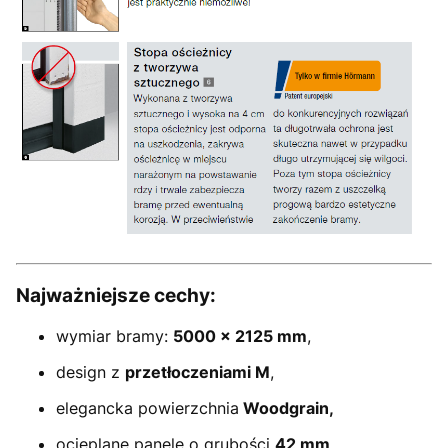
Najważniejsze cechy:
wymiar bramy:
5000 × 2125 mm
,
design z
przetłoczeniami M
,
elegancka powierzchnia
Woodgrain,
ocieplane panele o grubości
42 mm
,