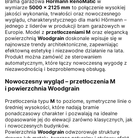
Brama garażowa
Hörmann RenoMatic
w
wymiarze
5000 × 2125 mm
to połączenie wysokiej
jakości wykonania, trwałości oraz nowoczesnego
wyglądu, charakterystycznego dla marki Hörmann –
jednego z liderów w produkcji bram garażowych w
Europie. Model z
przetłoczeniami M
oraz elegancką
powierzchnią
Woodgrain
doskonale wpisuje się w
najnowsze trendy architektoniczne, zapewniając
efektowną estetykę i niezawodne działanie na lata.
Produkt można zamówić ze sterowaniem
automatycznym, które łączy nowoczesną wygodę z
niezawodnością i bezproblemową obsługą.
Nowoczesny wygląd – przetłoczenia M
i powierzchnia Woodgrain
Przetłoczenia typu
M
to poziome, symetryczne linie o
średniej wysokości, które nadają bramie
ponadczasowy charakter i pozwalają na idealne
dopasowanie jej do elewacji zarówno klasycznych, jak
i nowoczesnych budynków.
Powierzchnia
Woodgrain
odwzorowuje strukturę
drewna lub metalu, tworząc naturalny i stylowy efekt,