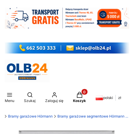
Produkty w koszyku: 0. Z
Otwórz wyszukiwarkę
polski
zł
Menu
Szukaj
Zaloguj się
Koszyk
my
Bramy garażowe Hörmann
Bramy garażowe segmentowe Hörmann RenoMatic