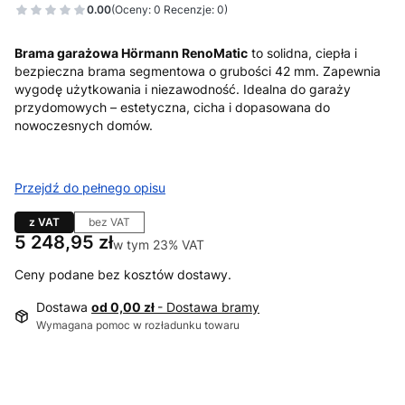
0.00
(Oceny: 0 Recenzje: 0)
Brama garażowa Hörmann RenoMatic
to solidna, ciepła i
bezpieczna brama segmentowa o grubości 42 mm. Zapewnia
wygodę użytkowania i niezawodność. Idealna do garaży
przydomowych – estetyczna, cicha i dopasowana do
nowoczesnych domów.
Przejdź do pełnego opisu
z VAT
bez VAT
Cena
5 248,95 zł
w tym 23% VAT
w tym
23%
VAT
Ceny podane bez kosztów dostawy.
Dostawa
od 0,00 zł
- Dostawa bramy
Wymagana pomoc w rozładunku towaru
Wybierz wariant produktu:
Poszczególne warianty mogą różnić się ceną