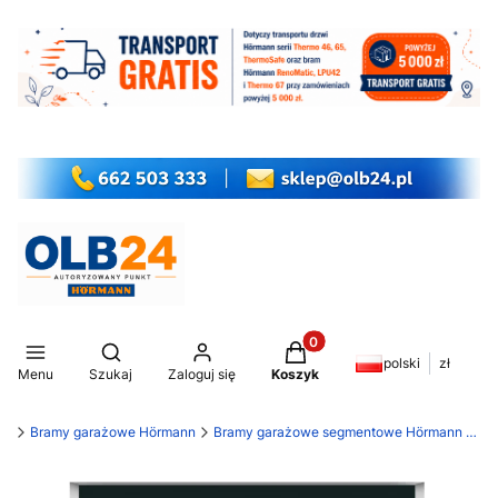
Produkty w koszyku: 0. Z
Otwórz wyszukiwarkę
polski
zł
Menu
Szukaj
Zaloguj się
Koszyk
my
Bramy garażowe Hörmann
Bramy garażowe segmentowe Hörmann RenoMatic