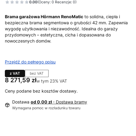
0.00
(Oceny: 0 Recenzje: 0)
Brama garażowa Hörmann RenoMatic
to solidna, ciepła i
bezpieczna brama segmentowa o grubości 42 mm. Zapewnia
wygodę użytkowania i niezawodność. Idealna do garaży
przydomowych – estetyczna, cicha i dopasowana do
nowoczesnych domów.
Przejdź do pełnego opisu
z VAT
bez VAT
Cena
8 271,59 zł
w tym 23% VAT
w tym
23%
VAT
Ceny podane bez kosztów dostawy.
Dostawa
od 0,00 zł
- Dostawa bramy
Wymagana pomoc w rozładunku towaru
Wybierz wariant produktu:
Poszczególne warianty mogą różnić się ceną