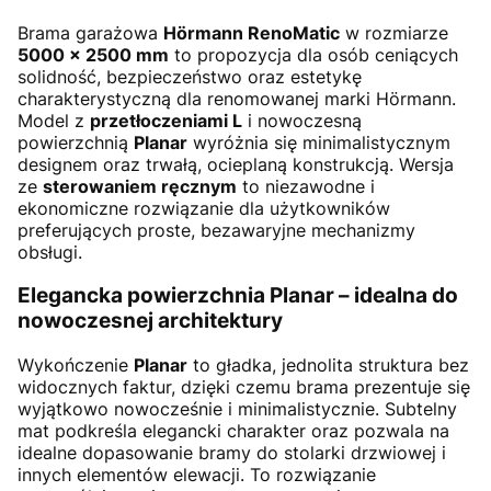
Brama garażowa
Hörmann RenoMatic
w rozmiarze
5000 × 2500 mm
to propozycja dla osób ceniących
solidność, bezpieczeństwo oraz estetykę
charakterystyczną dla renomowanej marki Hörmann.
Model z
przetłoczeniami L
i nowoczesną
powierzchnią
Planar
wyróżnia się minimalistycznym
designem oraz trwałą, ocieplaną konstrukcją. Wersja
ze
sterowaniem ręcznym
to niezawodne i
ekonomiczne rozwiązanie dla użytkowników
preferujących proste, bezawaryjne mechanizmy
obsługi.
Elegancka powierzchnia Planar – idealna do
nowoczesnej architektury
Wykończenie
Planar
to gładka, jednolita struktura bez
widocznych faktur, dzięki czemu brama prezentuje się
wyjątkowo nowocześnie i minimalistycznie. Subtelny
mat podkreśla elegancki charakter oraz pozwala na
idealne dopasowanie bramy do stolarki drzwiowej i
innych elementów elewacji. To rozwiązanie