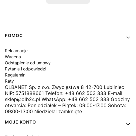
Linki w stopce
POMOC
Reklamacje
Wycena
Odstąpienie od umowy
Pytania i odpowiedzi
Regulamin
Raty
OLBANET Sp. z o.o. Zwycięstwa 8 42-700 Lubliniec
NIP: 5751888661 Telefon: +48 662 503 333 E-mail:
sklep@olb24.pl WhatsApp: +48 662 503 333 Godziny
otwarcia: Poniedziałek – Piątek: 09:00-17:00 Sobota:
09:00-13:00 Niedziela: zamknięte
MOJE KONTO