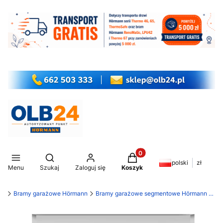
Produkty w koszyku: 0. Z
Otwórz wyszukiwarkę
polski
zł
Menu
Szukaj
Zaloguj się
Koszyk
my
Bramy garażowe Hörmann
Bramy garażowe segmentowe Hörmann RenoMatic