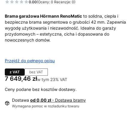
0.00
(Oceny: 0 Recenzje: 0)
Brama garażowa Hörmann RenoMatic
to solidna, ciepła i
bezpieczna brama segmentowa o grubości 42 mm. Zapewnia
wygodę użytkowania i niezawodność. Idealna do garaży
przydomowych – estetyczna, cicha i dopasowana do
nowoczesnych domów.
Przejdź do pełnego opisu
z VAT
bez VAT
Cena
7 649,46 zł
w tym 23% VAT
w tym
23%
VAT
Ceny podane bez kosztów dostawy.
Dostawa
od 0,00 zł
- Dostawa bramy
Wymagana pomoc w rozładunku towaru
Wybierz wariant produktu:
Poszczególne warianty mogą różnić się ceną