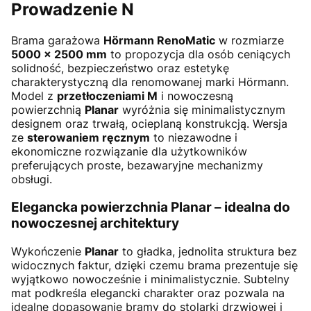
Prowadzenie N
Brama garażowa
Hörmann RenoMatic
w rozmiarze
5000 × 2500 mm
to propozycja dla osób ceniących
solidność, bezpieczeństwo oraz estetykę
charakterystyczną dla renomowanej marki Hörmann.
Model z
przetłoczeniami M
i nowoczesną
powierzchnią
Planar
wyróżnia się minimalistycznym
designem oraz trwałą, ocieplaną konstrukcją. Wersja
ze
sterowaniem ręcznym
to niezawodne i
ekonomiczne rozwiązanie dla użytkowników
preferujących proste, bezawaryjne mechanizmy
obsługi.
Elegancka powierzchnia Planar – idealna do
nowoczesnej architektury
Wykończenie
Planar
to gładka, jednolita struktura bez
widocznych faktur, dzięki czemu brama prezentuje się
wyjątkowo nowocześnie i minimalistycznie. Subtelny
mat podkreśla elegancki charakter oraz pozwala na
idealne dopasowanie bramy do stolarki drzwiowej i