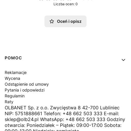
Liczba ocen: 0
Oceń i opisz
Linki w stopce
POMOC
Reklamacje
Wycena
Odstąpienie od umowy
Pytania i odpowiedzi
Regulamin
Raty
OLBANET Sp. z o.o. Zwycięstwa 8 42-700 Lubliniec
NIP: 5751888661 Telefon: +48 662 503 333 E-mail:
sklep@olb24.pl WhatsApp: +48 662 503 333 Godziny
otwarcia: Poniedziałek – Piątek: 09:00-17:00 Sobota:
09:00-13:00 Niedziela: zamknięte