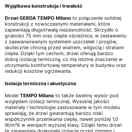
Wyjątkowa konstrukcja i trwałość
Drzwi GERDA TEMPO Milano
to połączenie solidnej
konstrukcji z nowoczesnymi materiałami, które
zapewniają długotrwałą niezawodność. Skrzydło o
grubości 75 mm oraz ciepła ościeżnica, w zestawieniu
z zaawansowanym systemem uszczelek i progów,
skutecznie chronią przed wiatrem, wilgocią i stratami
ciepła. Dzięki tym cechom, drzwi oferują bardzo
dobrą izolację termiczną, co ma istotne znaczenie w
utrzymaniu komfortowej temperatury w budynku oraz
redukcji kosztów ogrzewania.
Izolacja termiczna i akustyczna
Model
TEMPO Milano
to także świetny wybór pod
względem izolacji termicznej. Wysokiej jakości
materiały i technologie zastosowane w tym modelu
sprawiają, że drzwi gwarantują bardzo niski
współczynnik przenikania ciepła, nawet poniżej 1,0
W/m²K w wersjach wyższej klasy. Dzięki temu drzwi
te zapewniają doskonałą izolację przed zimnem i