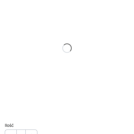
*
kierunek otwierania
Wybierz
*
kolor okucia
Wybierz
*
kolor drzwi
Wybierz
*
przeszklenie
Wybierz
*
Wymiar konstrukcji
1009x2076 cm
Ilość