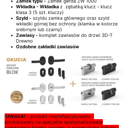
Zamek typu -
Zamek gerda ZW 1000
Wkładka - Wkładka
z zębatką klucz - klucz
klasa 3 (5 szt. kluczy)
Szyld -
szyldu zamka głównego oraz szyld
wkładki górnej bez ochrony (klamka w kolorze
srebrnym lub czarny)
Zawiasy -
komplet zawiasów do drzwi 3D-T
Drewno
Ozdobne zakładki zawiasów
UWAGA!
- produkt nieprefabrykowany -
produkowany na specjalne spersonalizowane
zamówienie klienta, prosimy o przemyślane zakupy i