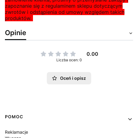
zapoznanie się z regulaminem sklepu dotyczącym
zwrotów i odstąpienia od umowy względem takich
produktów.
Opinie
0.00
Liczba ocen: 0
Oceń i opisz
Linki w stopce
POMOC
Reklamacje