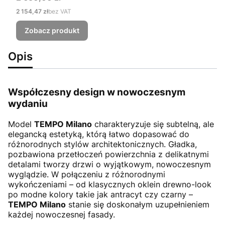
Cena
2 154,47 zł
bez VAT
Zobacz produkt
Opis
Współczesny design w nowoczesnym
wydaniu
Model
TEMPO Milano
charakteryzuje się subtelną, ale
elegancką estetyką, którą łatwo dopasować do
różnorodnych stylów architektonicznych. Gładka,
pozbawiona przetłoczeń powierzchnia z delikatnymi
detalami tworzy drzwi o wyjątkowym, nowoczesnym
wyglądzie. W połączeniu z różnorodnymi
wykończeniami – od klasycznych oklein drewno-look
po modne kolory takie jak antracyt czy czarny –
TEMPO Milano
stanie się doskonałym uzupełnieniem
każdej nowoczesnej fasady.