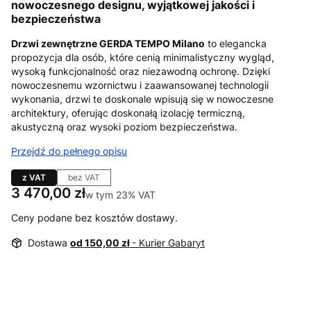
nowoczesnego designu, wyjątkowej jakości i
bezpieczeństwa
Drzwi zewnętrzne GERDA TEMPO Milano
to elegancka
propozycja dla osób, które cenią minimalistyczny wygląd,
wysoką funkcjonalność oraz niezawodną ochronę. Dzięki
nowoczesnemu wzornictwu i zaawansowanej technologii
wykonania, drzwi te doskonale wpisują się w nowoczesne
architektury, oferując doskonałą izolację termiczną,
akustyczną oraz wysoki poziom bezpieczeństwa.
Przejdź do pełnego opisu
z VAT
bez VAT
Cena
3 470,00 zł
w tym 23% VAT
w tym
23%
VAT
Ceny podane bez kosztów dostawy.
Dostawa
od 150,00 zł
- Kurier Gabaryt
Wybierz wariant produktu:
Poszczególne warianty mogą różnić się ceną