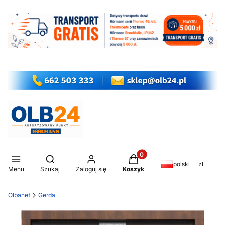
Produkty w koszyku: 0. Z
Otwórz wyszukiwarkę
polski
zł
Menu
Szukaj
Zaloguj się
Koszyk
Olbanet
Gerda