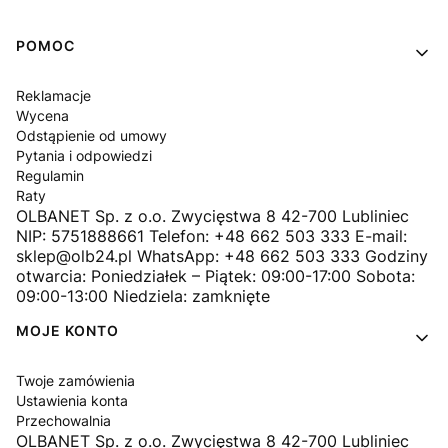
Linki w stopce
POMOC
Reklamacje
Wycena
Odstąpienie od umowy
Pytania i odpowiedzi
Regulamin
Raty
OLBANET Sp. z o.o. Zwycięstwa 8 42-700 Lubliniec
NIP: 5751888661 Telefon: +48 662 503 333 E-mail:
sklep@olb24.pl WhatsApp: +48 662 503 333 Godziny
otwarcia: Poniedziałek – Piątek: 09:00-17:00 Sobota:
09:00-13:00 Niedziela: zamknięte
MOJE KONTO
Twoje zamówienia
Ustawienia konta
Przechowalnia
OLBANET Sp. z o.o. Zwycięstwa 8 42-700 Lubliniec