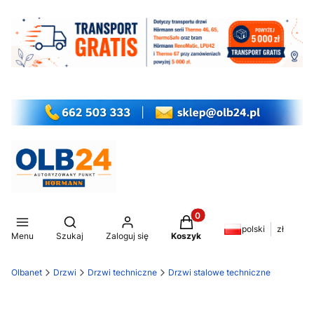
Produkty w koszyku: 0. Z
Otwórz wyszukiwarkę
polski
zł
Menu
Szukaj
Zaloguj się
Koszyk
Olbanet
Drzwi
Drzwi techniczne
Drzwi stalowe techniczne