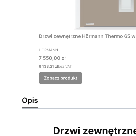
Drzwi zewnętrzne Hörmann Thermo 65 w
PRODUCENT
HÖRMANN
Cena
7 550,00 zł
Cena
6 138,21 zł
bez VAT
Zobacz produkt
Opis
Drzwi zewnętrz