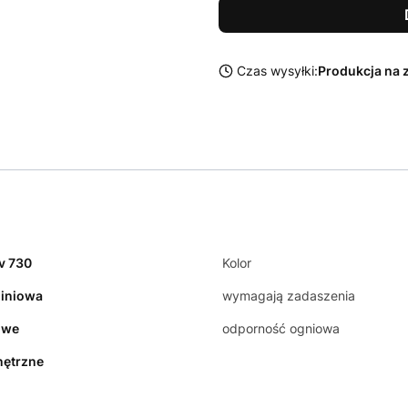
Czas wysyłki:
Produkcja na 
v 730
Kolor
iniowa
wymagają zadaszenia
owe
odporność ogniowa
ętrzne