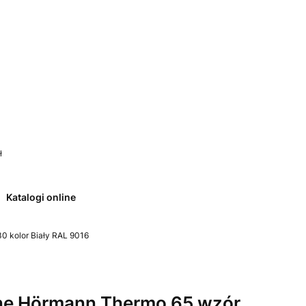
 0. Zobacz szczegóły
ł
Katalogi online
0 kolor Biały RAL 9016
ne Hörmann Thermo 65 wzór