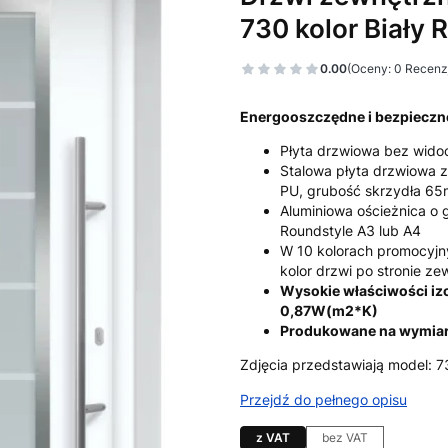
730 kolor Biały 
0.00
(Oceny: 0 Recenzj
Energooszczędne i bezpiecz
Płyta drzwiowa bez widoc
Stalowa płyta drzwiowa z
PU, grubość skrzydła 6
Aluminiowa ościeżnica o 
Roundstyle A3 lub A4
W 10 kolorach promocyjn
kolor drzwi po stronie ze
Wysokie właściwości izo
0,87W(m2*K)
Produkowane na wymia
Zdjęcia przedstawiają model: 
Przejdź do pełnego opisu
z VAT
bez VAT