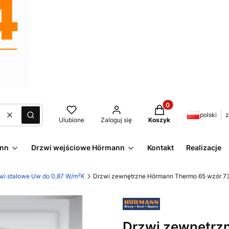
Produkty w koszyku:
polski
z
Wyczyść
Szukaj
Ulubione
Zaloguj się
Koszyk
ann
Drzwi wejściowe Hörmann
Kontakt
Realizacje
wi stalowe Uw do 0,87 W/m²K
Drzwi zewnętrzne Hörmann Thermo 65 wzór 73
Drzwi zewnętrz