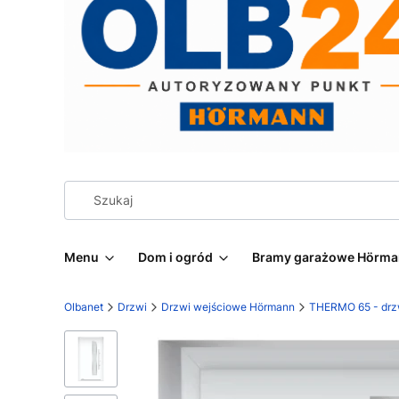
Menu
Dom i ogród
Bramy garażowe Hörm
Olbanet
Drzwi
Drzwi wejściowe Hörmann
THERMO 65 - drz