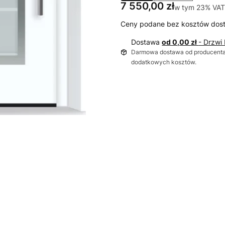
Cena
7 550,00 zł
w tym 23% VAT
w tym
23%
VAT
Ceny podane bez kosztów dos
Dostawa
od 0,00 zł
- Drzwi
Darmowa dostawa od producenta 
dodatkowych kosztów.
Wybierz wariant produktu:
Poszczególne warianty mogą ró
*
wymiar
Wybierz
Wymiar zewnętrzny RAM (875-
*
Kierunek otwierania