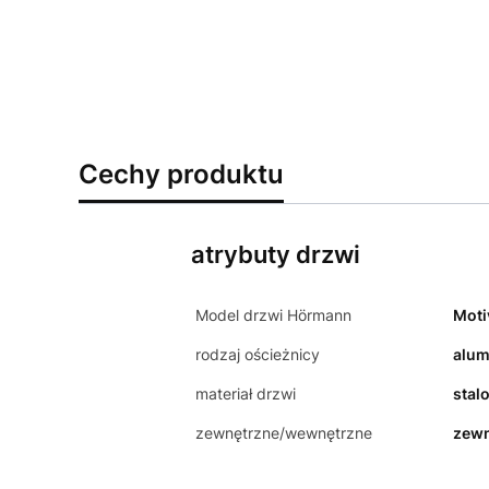
Cechy produktu
atrybuty drzwi
Model drzwi Hörmann
Moti
rodzaj ościeżnicy
alum
materiał drzwi
stal
zewnętrzne/wewnętrzne
zewn