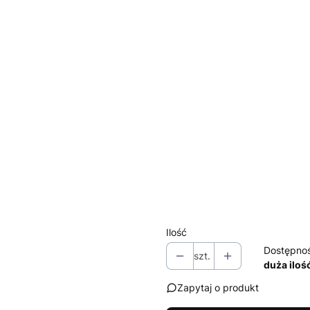
Wybierz
*
Wyposażenie przeciwwłaman
Wybierz
*
Przeszklenie
Wybierz
*
Uchwyt
Wybierz
*
Szeroki próg S12 (standard
Ilość
Dostępno
szt.
duża iloś
Zapytaj o produkt