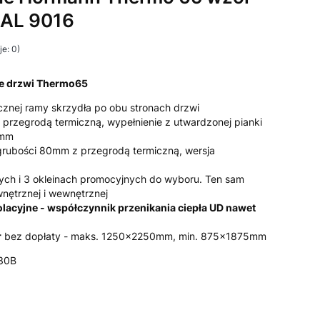
RAL 9016
e: 0)
ne drzwi Thermo65
znej ramy skrzydła po obu stronach drzwi
 przegrodą termiczną, wypełnienie z utwardzonej pianki
5mm
grubości 80mm z przegrodą termiczną, wersja
ych i 3 okleinach promocyjnych do wyboru. Ten sam
wnętrznej i wewnętrznej
lacyjne - współczynnik przenikania ciepła UD nawet
r
bez dopłaty - maks. 1250x2250mm, min. 875x1875mm
730B