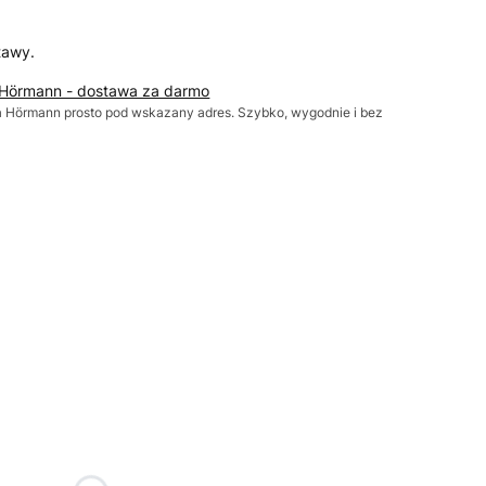
tawy.
 Hörmann - dostawa za darmo
Hörmann prosto pod wskazany adres. Szybko, wygodnie i bez
żnić się ceną
1875)x(1250-2250)
Opcjonalne