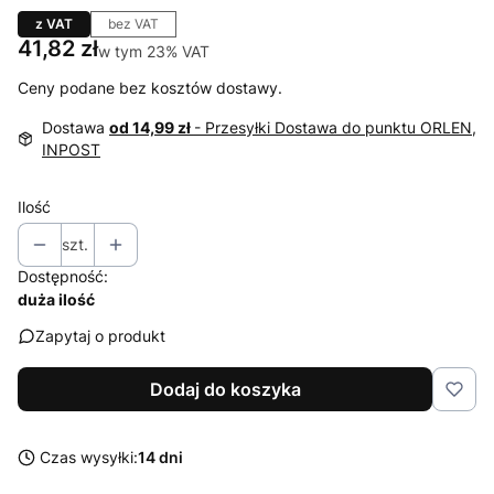
z VAT
bez VAT
Cena
41,82 zł
w tym 23% VAT
w tym
23%
VAT
Ceny podane bez kosztów dostawy.
Dostawa
od 14,99 zł
- Przesyłki Dostawa do punktu ORLEN,
INPOST
Ilość
szt.
Dostępność:
duża ilość
Zapytaj o produkt
Dodaj do koszyka
Czas wysyłki:
14 dni