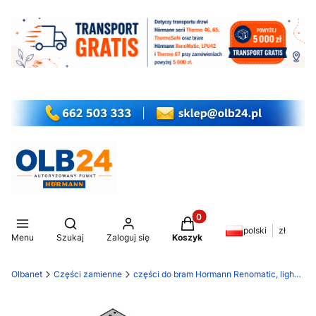
Produkty w koszyku: 0. Z
Otwórz wyszukiwarkę
polski
zł
Menu
Szukaj
Zaloguj się
Koszyk
Olbanet
Części zamienne
części do bram Hormann Renomatic, light EcoStar