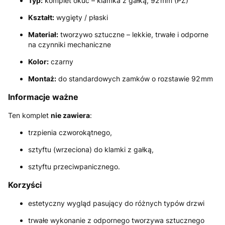
Typ:
komplet okuć – klamka z gałką, 92 mm (PZ)
Kształt:
wygięty / płaski
Materiał:
tworzywo sztuczne – lekkie, trwałe i odporne
na czynniki mechaniczne
Kolor:
czarny
Montaż:
do standardowych zamków o rozstawie 92 mm
Informacje ważne
Ten komplet
nie zawiera
:
trzpienia czworokątnego,
sztyftu (wrzeciona) do klamki z gałką,
sztyftu przeciwpanicznego.
Korzyści
estetyczny wygląd pasujący do różnych typów drzwi
trwałe wykonanie z odpornego tworzywa sztucznego