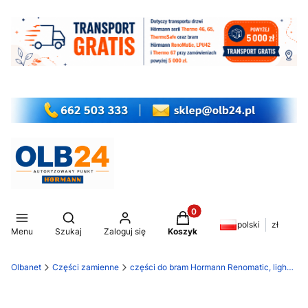
Produkty w koszyku: 0. Z
Otwórz wyszukiwarkę
polski
zł
Menu
Szukaj
Zaloguj się
Koszyk
Olbanet
Części zamienne
części do bram Hormann Renomatic, light EcoStar