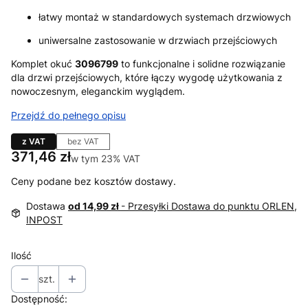
łatwy montaż w standardowych systemach drzwiowych
uniwersalne zastosowanie w drzwiach przejściowych
Komplet okuć
3096799
to funkcjonalne i solidne rozwiązanie
dla drzwi przejściowych, które łączy wygodę użytkowania z
nowoczesnym, eleganckim wyglądem.
Przejdź do pełnego opisu
z VAT
bez VAT
Cena
371,46 zł
w tym 23% VAT
w tym
23%
VAT
Ceny podane bez kosztów dostawy.
Dostawa
od 14,99 zł
- Przesyłki Dostawa do punktu ORLEN,
INPOST
Ilość
szt.
Dostępność: