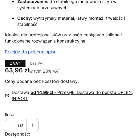
Zastosowanie:
do stabilnego mocowania szyn w
systemach przesuwnych
Cechy:
wytrzymały materiał, łatwy montaż, trwałość i
stabilność
Idealna dla profesjonalistów oraz osób ceniących solidne i
funkcjonalne rozwiązania konstrukcyjne.
Przejdź do pełnego opisu
z VAT
bez VAT
Cena
63,96 zł
w tym 23% VAT
w tym
23%
VAT
Ceny podane bez kosztów dostawy.
Dostawa
od 14,99 zł
- Przesyłki Dostawa do punktu ORLEN,
INPOST
Ilość
szt.
Dostępność: