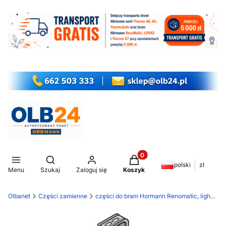
Produkty w koszyku: 0. Z
Otwórz wyszukiwarkę
polski
zł
Menu
Szukaj
Zaloguj się
Koszyk
Olbanet
Części zamienne
części do bram Hormann Renomatic, light EcoStar