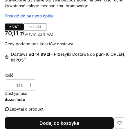
żywotność całego mechanizmu bramowego.
Przejdź do pełnego opisu
z VAT
bez VAT
Cena
70,11 zł
w tym 23% VAT
w tym
23%
VAT
Ceny podane bez kosztów dostawy.
Dostawa
od 14,99 zł
- Przesyłki Dostawa do punktu ORLEN,
INPOST
Ilość
szt.
Dostępność:
duża ilość
Zapytaj o produkt
Dodaj do koszyka