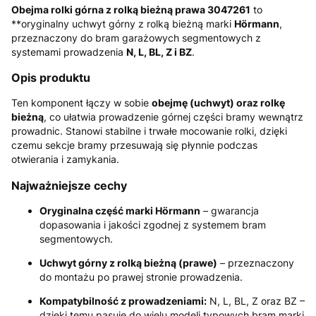
Obejma rolki górna z rolką bieżną prawa 3047261
to
**oryginalny uchwyt górny z rolką bieżną marki
Hörmann
,
przeznaczony do bram garażowych segmentowych z
systemami prowadzenia
N, L, BL, Z i BZ
.
Opis produktu
Ten komponent łączy w sobie
obejmę (uchwyt) oraz rolkę
bieżną
, co ułatwia prowadzenie górnej części bramy wewnątrz
prowadnic. Stanowi stabilne i trwałe mocowanie rolki, dzięki
czemu sekcje bramy przesuwają się płynnie podczas
otwierania i zamykania.
Najważniejsze cechy
Oryginalna część marki Hörmann
– gwarancja
dopasowania i jakości zgodnej z systemem bram
segmentowych.
Uchwyt górny z rolką bieżną (prawe)
– przeznaczony
do montażu po prawej stronie prowadzenia.
Kompatybilność z prowadzeniami:
N, L, BL, Z oraz BZ –
dzięki temu pasuje do wielu modeli typowych bram marki