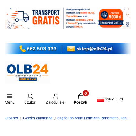
Produkty w koszyku: 0. Z
Otwórz wyszukiwarkę
polski
zł
Menu
Szukaj
Zaloguj się
Koszyk
Olbanet
Części zamienne
części do bram Hormann Renomatic, light EcoStar