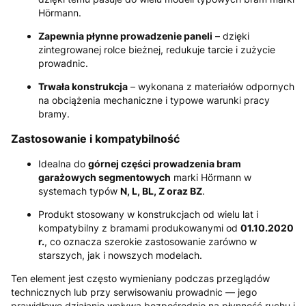
Hörmann.
Zapewnia płynne prowadzenie paneli
– dzięki
zintegrowanej rolce bieżnej, redukuje tarcie i zużycie
prowadnic.
Trwała konstrukcja
– wykonana z materiałów odpornych
na obciążenia mechaniczne i typowe warunki pracy
bramy.
Zastosowanie i kompatybilność
Idealna do
górnej części prowadzenia bram
garażowych segmentowych
marki Hörmann w
systemach typów
N, L, BL, Z oraz BZ
.
Produkt stosowany w konstrukcjach od wielu lat i
kompatybilny z bramami produkowanymi od
01.10.2020
r.
, co oznacza szerokie zastosowanie zarówno w
starszych, jak i nowszych modelach.
Ten element jest często wymieniany podczas przeglądów
technicznych lub przy serwisowaniu prowadnic — jego
prawidłowe działanie wpływa bezpośrednio na płynność ruchu i