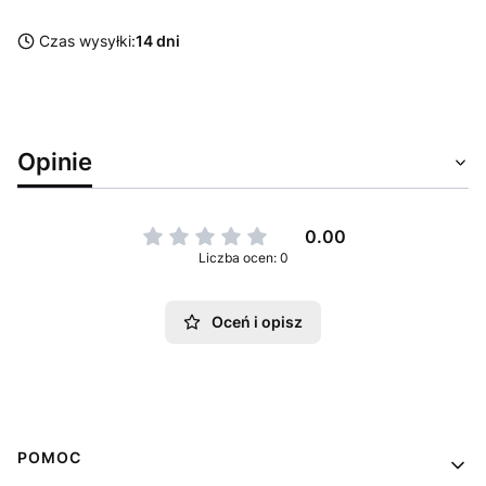
Czas wysyłki:
14 dni
Opinie
0.00
Liczba ocen: 0
Oceń i opisz
Linki w stopce
POMOC