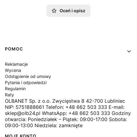
Oceń i opisz
Linki w stopce
POMOC
Reklamacje
Wycena
Odstąpienie od umowy
Pytania i odpowiedzi
Regulamin
Raty
OLBANET Sp. z o.o. Zwycięstwa 8 42-700 Lubliniec
NIP: 5751888661 Telefon: +48 662 503 333 E-mail:
sklep@olb24.pl WhatsApp: +48 662 503 333 Godziny
otwarcia: Poniedziałek – Piątek: 09:00-17:00 Sobota:
09:00-13:00 Niedziela: zamknięte
MOJE KONTO