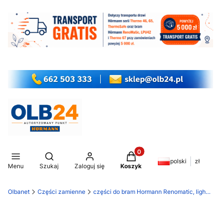
Produkty w koszyku: 0. Z
Otwórz wyszukiwarkę
polski
zł
Menu
Szukaj
Zaloguj się
Koszyk
Olbanet
Części zamienne
części do bram Hormann Renomatic, light EcoStar