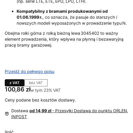
(np. serie LTE, ETE, EPU, LPU, LTH).
Kompatybilny z bramami produkowanymi od
01.06.1999 r.
, co oznacza, że pasuje do starszych i
nowszych modeli wyposażonych w prowadzenie typu N.
Obejma rolki górna z rolką bieżną lewa 3045402 to ważny
element prowadzenia, który wpływa na płynną i bezawaryjną
pracę bramy garażowej.
Przejdź do pełnego opisu
z VAT
bez VAT
Cena
100,86 zł
w tym 23% VAT
w tym
23%
VAT
Ceny podane bez kosztów dostawy.
Dostawa
od 14,99 zł
- Przesyłki Dostawa do punktu ORLEN,
INPOST
Ilość