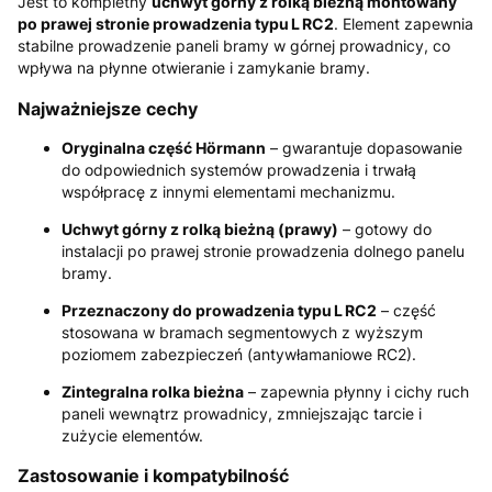
Jest to kompletny
uchwyt górny z rolką bieżną montowany
po prawej stronie prowadzenia typu L RC2
. Element zapewnia
stabilne prowadzenie paneli bramy w górnej prowadnicy, co
wpływa na płynne otwieranie i zamykanie bramy.
Najważniejsze cechy
Oryginalna część Hörmann
– gwarantuje dopasowanie
do odpowiednich systemów prowadzenia i trwałą
współpracę z innymi elementami mechanizmu.
Uchwyt górny z rolką bieżną (prawy)
– gotowy do
instalacji po prawej stronie prowadzenia dolnego panelu
bramy.
Przeznaczony do prowadzenia typu L RC2
– część
stosowana w bramach segmentowych z wyższym
poziomem zabezpieczeń (antywłamaniowe RC2).
Zintegralna rolka bieżna
– zapewnia płynny i cichy ruch
paneli wewnątrz prowadnicy, zmniejszając tarcie i
zużycie elementów.
Zastosowanie i kompatybilność