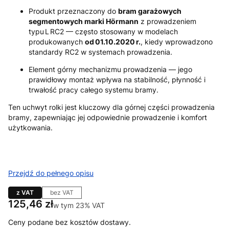
Produkt przeznaczony do
bram garażowych
segmentowych marki Hörmann
z prowadzeniem
typu L RC2 — często stosowany w modelach
produkowanych
od 01.10.2020 r.
, kiedy wprowadzono
standardy RC2 w systemach prowadzenia.
Element górny mechanizmu prowadzenia — jego
prawidłowy montaż wpływa na stabilność, płynność i
trwałość pracy całego systemu bramy.
Ten uchwyt rolki jest kluczowy dla górnej części prowadzenia
bramy, zapewniając jej odpowiednie prowadzenie i komfort
użytkowania.
Przejdź do pełnego opisu
z VAT
bez VAT
Cena
125,46 zł
w tym 23% VAT
w tym
23%
VAT
Ceny podane bez kosztów dostawy.