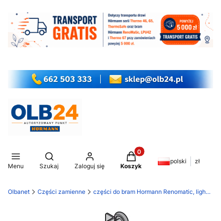
Produkty w koszyku: 0. Z
Otwórz wyszukiwarkę
polski
zł
Menu
Szukaj
Zaloguj się
Koszyk
Olbanet
Części zamienne
części do bram Hormann Renomatic, light EcoStar