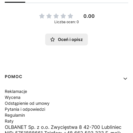
0.00
Liczba ocen: 0
Oceń i opisz
Linki w stopce
POMOC
Reklamacje
Wycena
Odstąpienie od umowy
Pytania i odpowiedzi
Regulamin
Raty
OLBANET Sp. z o.o. Zwycięstwa 8 42-700 Lubliniec
NIP: 5751888661 Telefon: +48 662 503 333 E-mail: