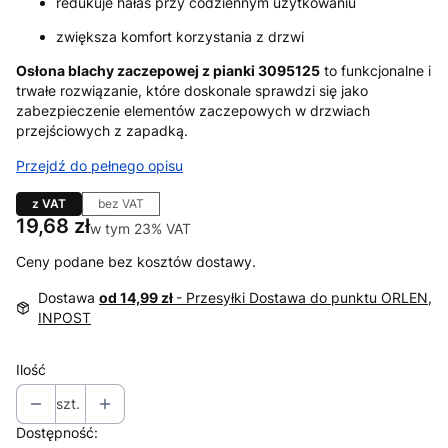
redukuje hałas przy codziennym użytkowaniu
zwiększa komfort korzystania z drzwi
Osłona blachy zaczepowej z pianki 3095125
to funkcjonalne i
trwałe rozwiązanie, które doskonale sprawdzi się jako
zabezpieczenie elementów zaczepowych w drzwiach
przejściowych z zapadką.
Przejdź do pełnego opisu
z VAT
bez VAT
Cena
19,68 zł
w tym 23% VAT
w tym
23%
VAT
Ceny podane bez kosztów dostawy.
Dostawa
od 14,99 zł
- Przesyłki Dostawa do punktu ORLEN,
INPOST
Ilość
szt.
Dostępność: