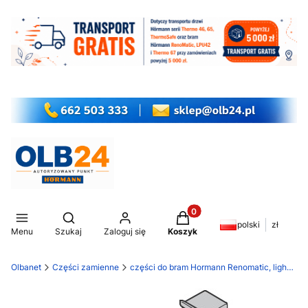
Produkty w koszyku: 0. Z
Otwórz wyszukiwarkę
polski
zł
Menu
Szukaj
Zaloguj się
Koszyk
Olbanet
Części zamienne
części do bram Hormann Renomatic, light EcoStar