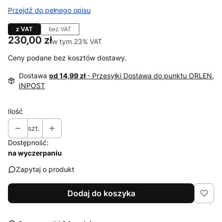
Przejdź do pełnego opisu
z VAT
bez VAT
Cena
230,00 zł
w tym 23% VAT
w tym
23%
VAT
Ceny podane bez kosztów dostawy.
Dostawa
od 14,99 zł
- Przesyłki Dostawa do punktu ORLEN,
INPOST
Ilość
szt.
Dostępność:
na wyczerpaniu
Zapytaj o produkt
Dodaj do koszyka