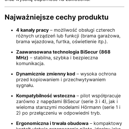
Najważniejsze cechy produktu
4 kanały pracy
– możliwość obsługi czterech
różnych urządzeń lub funkcji (brama garażowa,
brama wjazdowa, furtka, oświetlenie itp.).
Zaawansowana technologia BiSecur (868
MHz)
– stabilna, szybka i bezpieczna
komunikacja.
Dynamicznie zmienny kod
– wysoka ochrona
przed kopiowaniem i przechwytywaniem
sygnału.
Kompatybilność wsteczna
– pilot współpracuje
zarówno z napędami BiSecur (serie 3 i 4), jak i
wieloma starszymi modelami Hörmann (serie 1 i
2) po przełączeniu w odpowiedni tryb.
Ergonomiczna i trwała obudowa
– kompaktowy
kształt ułatwia przenoszenie pilota, idealny jako