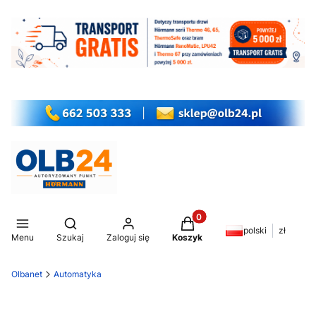
Produkty w koszyku: 0. Z
Otwórz wyszukiwarkę
polski
zł
Menu
Szukaj
Zaloguj się
Koszyk
Olbanet
Automatyka