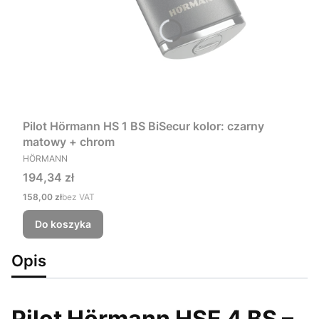
Pilot Hörmann HS 1 BS BiSecur kolor: czarny
matowy + chrom
PRODUCENT
HÖRMANN
Cena
194,34 zł
Cena
158,00 zł
bez VAT
Do koszyka
Opis
Pilot Hörmann HSE 4 BS –