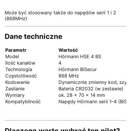
Może być stosowany także do napędów serii 1 i 2
(868MHz)
Dane techniczne
Parametr
Wartość
Model
Hörmann HSE 4 BS
Ilość kanałów
4
Technologia
Hörmann BiSecur
Częstotliwość
868 MHz
Kodowanie
Dynamicznie zmienny kod, szyfr
Zasilanie
Bateria CR2032 (w zestawie)
Wymiary
ok. 28 × 70 × 14 mm
Kompatybilność
Napędy Hörmann serii 1–4 (BiSe
Dlaczego warto wybrać ten pilot?