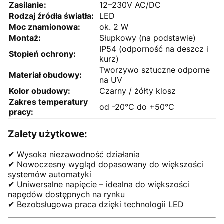
Zasilanie:
12–230V AC/DC
Rodzaj źródła światła:
LED
Moc znamionowa:
ok. 2 W
Montaż:
Słupkowy (na podstawie)
IP54 (odporność na deszcz i
Stopień ochrony:
kurz)
Tworzywo sztuczne odporne
Materiał obudowy:
na UV
Kolor obudowy:
Czarny / żółty klosz
Zakres temperatury
od -20°C do +50°C
pracy:
Zalety użytkowe:
✔ Wysoka niezawodność działania
✔ Nowoczesny wygląd dopasowany do większości
systemów automatyki
✔ Uniwersalne napięcie – idealna do większości
napędów dostępnych na rynku
✔ Bezobsługowa praca dzięki technologii LED