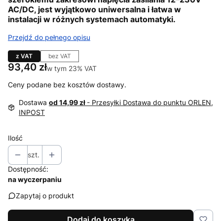
AC/DC
, jest wyjątkowo uniwersalna i łatwa w
instalacji w różnych systemach automatyki.
Przejdź do pełnego opisu
z VAT
bez VAT
Cena
93,40 zł
w tym 23% VAT
w tym
23%
VAT
Ceny podane bez kosztów dostawy.
Dostawa
od 14,99 zł
- Przesyłki Dostawa do punktu ORLEN,
INPOST
Ilość
szt.
Dostępność:
na wyczerpaniu
Zapytaj o produkt
Dodaj do koszyka