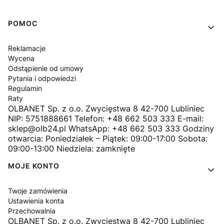
Linki w stopce
POMOC
Reklamacje
Wycena
Odstąpienie od umowy
Pytania i odpowiedzi
Regulamin
Raty
OLBANET Sp. z o.o. Zwycięstwa 8 42-700 Lubliniec
NIP: 5751888661 Telefon: +48 662 503 333 E-mail:
sklep@olb24.pl WhatsApp: +48 662 503 333 Godziny
otwarcia: Poniedziałek – Piątek: 09:00-17:00 Sobota:
09:00-13:00 Niedziela: zamknięte
MOJE KONTO
Twoje zamówienia
Ustawienia konta
Przechowalnia
OLBANET Sp. z o.o. Zwycięstwa 8 42-700 Lubliniec