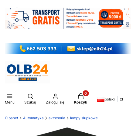
Produkty w koszyku: 0. Z
Otwórz wyszukiwarkę
polski
zł
Menu
Szukaj
Zaloguj się
Koszyk
Olbanet
Automatyka
akcesoria
lampy słupkowe