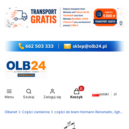
Produkty w koszyku: 0. Z
Otwórz wyszukiwarkę
polski
zł
Menu
Szukaj
Zaloguj się
Koszyk
Olbanet
Części zamienne
części do bram Hormann Renomatic, light EcoStar