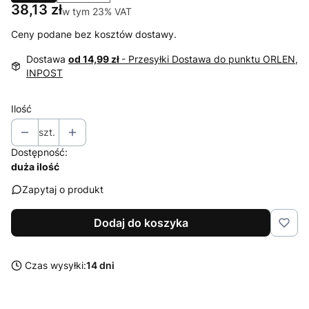
Cena
38,13 zł
w tym 23% VAT
w tym
23%
VAT
Ceny podane bez kosztów dostawy.
Dostawa
od 14,99 zł
- Przesyłki Dostawa do punktu ORLEN,
INPOST
Ilość
szt.
Dostępność:
duża ilość
Zapytaj o produkt
Dodaj do koszyka
Czas wysyłki:
14 dni