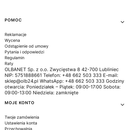
Linki w stopce
POMOC
Reklamacje
Wycena
Odstąpienie od umowy
Pytania i odpowiedzi
Regulamin
Raty
OLBANET Sp. z o.o. Zwycięstwa 8 42-700 Lubliniec
NIP: 5751888661 Telefon: +48 662 503 333 E-mail:
sklep@olb24.pl WhatsApp: +48 662 503 333 Godziny
otwarcia: Poniedziałek – Piątek: 09:00-17:00 Sobota:
09:00-13:00 Niedziela: zamknięte
MOJE KONTO
Twoje zamówienia
Ustawienia konta
Przechowalnia