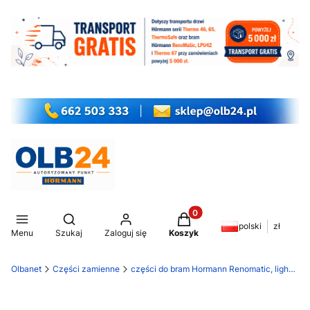
Produkty w koszyku: 0. Z
Otwórz wyszukiwarkę
polski
zł
Menu
Szukaj
Zaloguj się
Koszyk
Olbanet
Części zamienne
części do bram Hormann Renomatic, light EcoStar