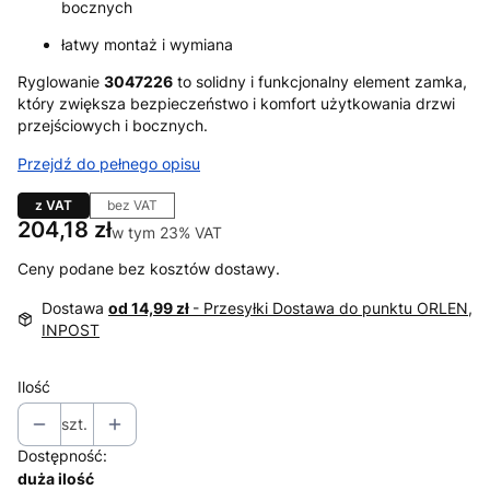
bocznych
łatwy montaż i wymiana
Ryglowanie
3047226
to solidny i funkcjonalny element zamka,
który zwiększa bezpieczeństwo i komfort użytkowania drzwi
przejściowych i bocznych.
Przejdź do pełnego opisu
z VAT
bez VAT
Cena
204,18 zł
w tym 23% VAT
w tym
23%
VAT
Ceny podane bez kosztów dostawy.
Dostawa
od 14,99 zł
- Przesyłki Dostawa do punktu ORLEN,
INPOST
Ilość
szt.
Dostępność:
duża ilość