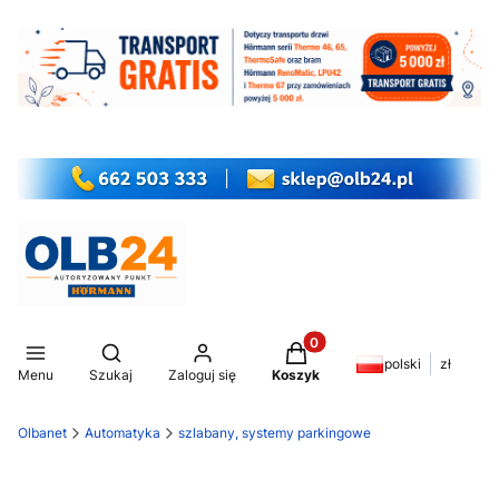
Produkty w koszyku: 0. Z
Otwórz wyszukiwarkę
polski
zł
Menu
Szukaj
Zaloguj się
Koszyk
Olbanet
Automatyka
szlabany, systemy parkingowe