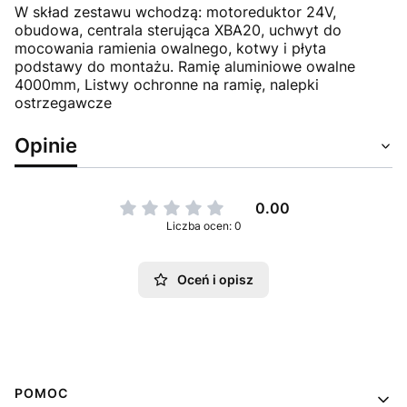
W skład zestawu wchodzą: motoreduktor 24V,
obudowa, centrala sterująca XBA20, uchwyt do
mocowania ramienia owalnego, kotwy i płyta
podstawy do montażu. Ramię aluminiowe owalne
4000mm, Listwy ochronne na ramię, nalepki
ostrzegawcze
Opinie
0.00
Liczba ocen: 0
Oceń i opisz
Linki w stopce
POMOC