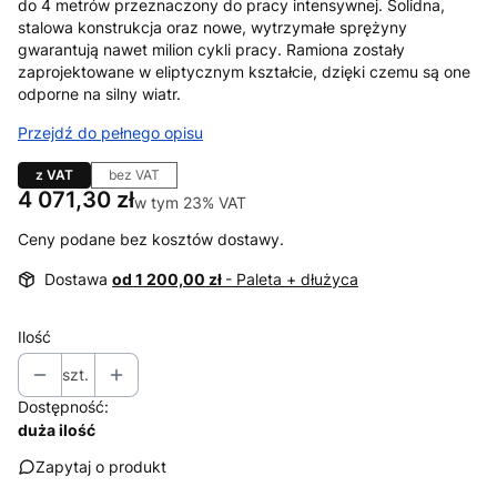
do 4 metrów przeznaczony do pracy intensywnej. Solidna,
stalowa konstrukcja oraz nowe, wytrzymałe sprężyny
gwarantują nawet milion cykli pracy. Ramiona zostały
zaprojektowane w eliptycznym kształcie, dzięki czemu są one
odporne na silny wiatr.
Przejdź do pełnego opisu
z VAT
bez VAT
Cena
4 071,30 zł
w tym 23% VAT
w tym
23%
VAT
Ceny podane bez kosztów dostawy.
Dostawa
od 1 200,00 zł
- Paleta + dłużyca
Ilość
szt.
Dostępność:
duża ilość
Zapytaj o produkt