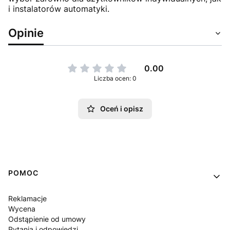
i instalatorów automatyki.
Opinie
0.00
Liczba ocen: 0
Oceń i opisz
Linki w stopce
POMOC
Reklamacje
Wycena
Odstąpienie od umowy
Pytania i odpowiedzi