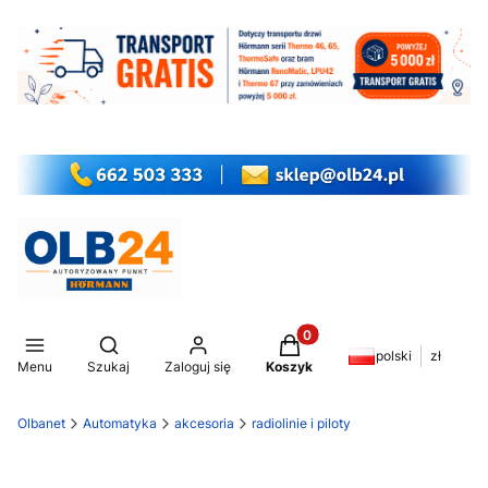
Produkty w koszyku: 0. Z
Otwórz wyszukiwarkę
polski
zł
Menu
Szukaj
Zaloguj się
Koszyk
Olbanet
Automatyka
akcesoria
radiolinie i piloty