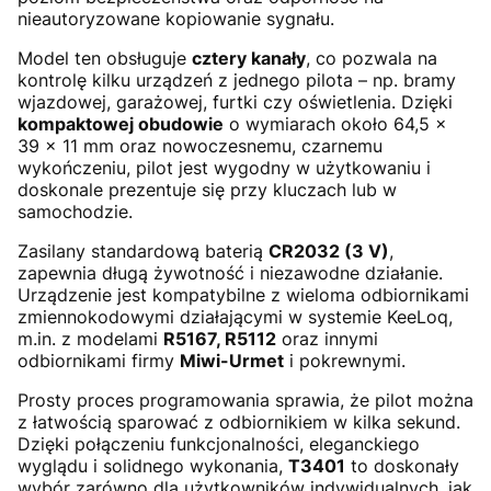
nieautoryzowane kopiowanie sygnału.
Model ten obsługuje
cztery kanały
, co pozwala na
kontrolę kilku urządzeń z jednego pilota – np. bramy
wjazdowej, garażowej, furtki czy oświetlenia. Dzięki
kompaktowej obudowie
o wymiarach około 64,5 ×
39 × 11 mm oraz nowoczesnemu, czarnemu
wykończeniu, pilot jest wygodny w użytkowaniu i
doskonale prezentuje się przy kluczach lub w
samochodzie.
Zasilany standardową baterią
CR2032 (3 V)
,
zapewnia długą żywotność i niezawodne działanie.
Urządzenie jest kompatybilne z wieloma odbiornikami
zmiennokodowymi działającymi w systemie KeeLoq,
m.in. z modelami
R5167, R5112
oraz innymi
odbiornikami firmy
Miwi-Urmet
i pokrewnymi.
Prosty proces programowania sprawia, że pilot można
z łatwością sparować z odbiornikiem w kilka sekund.
Dzięki połączeniu funkcjonalności, eleganckiego
wyglądu i solidnego wykonania,
T3401
to doskonały
wybór zarówno dla użytkowników indywidualnych, jak