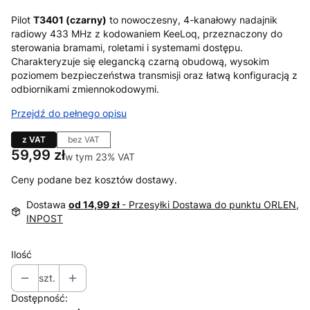
Pilot
T3401 (czarny)
to nowoczesny, 4-kanałowy nadajnik
radiowy 433 MHz z kodowaniem KeeLoq, przeznaczony do
sterowania bramami, roletami i systemami dostępu.
Charakteryzuje się elegancką czarną obudową, wysokim
poziomem bezpieczeństwa transmisji oraz łatwą konfiguracją z
odbiornikami zmiennokodowymi.
Przejdź do pełnego opisu
z VAT
bez VAT
Cena
59,99 zł
w tym 23% VAT
w tym
23%
VAT
Ceny podane bez kosztów dostawy.
Dostawa
od 14,99 zł
- Przesyłki Dostawa do punktu ORLEN,
INPOST
Ilość
szt.
Dostępność: